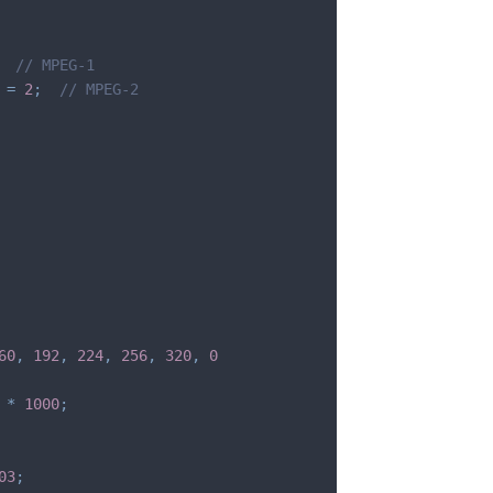
// MPEG-1
 
=
2
;
// MPEG-2
60
,
192
,
224
,
256
,
320
,
0
*
1000
;
03
;