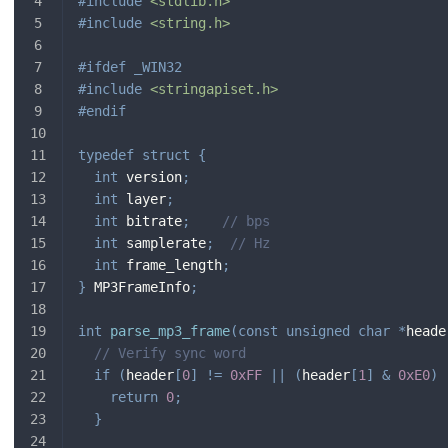
#
include
<stdlib.h>
#
include
<string.h>
#
ifdef
_WIN32
#
include
<stringapiset.h>
#
endif
typedef
struct
{
int
 version
;
int
 layer
;
int
 bitrate
;
// bps
int
 samplerate
;
// Hz
int
 frame_length
;
}
 MP3FrameInfo
;
int
parse_mp3_frame
(
const
unsigned
char
*
heade
// Verify sync word
if
(
header
[
0
]
!=
0xFF
||
(
header
[
1
]
&
0xE0
)
return
0
;
}