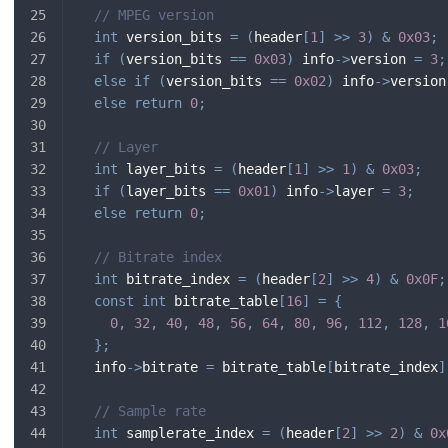
// MPEG version
int
 version_bits 
=
(
header
[
1
]
>>
3
)
&
0x03
;
if
(
version_bits 
==
0x03
)
 info
->
version 
=
3
;
else
if
(
version_bits 
==
0x02
)
 info
->
version
else
return
0
;
// Layer
int
 layer_bits 
=
(
header
[
1
]
>>
1
)
&
0x03
;
if
(
layer_bits 
==
0x01
)
 info
->
layer 
=
3
;
else
return
0
;
// Bitrate index
int
 bitrate_index 
=
(
header
[
2
]
>>
4
)
&
0x0F
;
const
int
 bitrate_table
[
16
]
=
{
0
,
32
,
40
,
48
,
56
,
64
,
80
,
96
,
112
,
128
,
1
}
;
  info
->
bitrate 
=
 bitrate_table
[
bitrate_index
]
// Sample rate
int
 samplerate_index 
=
(
header
[
2
]
>>
2
)
&
0x