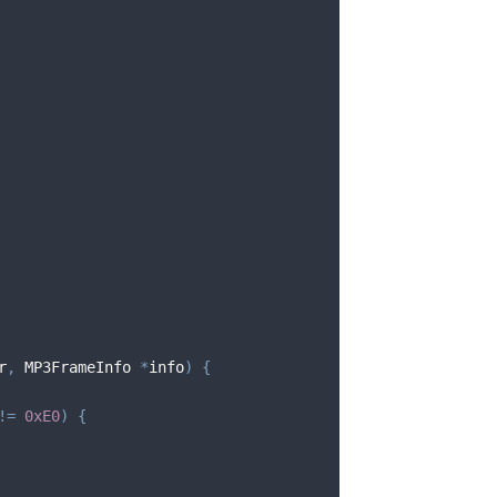
r
,
 MP3FrameInfo 
*
info
)
{
!=
0xE0
)
{