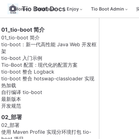
Tio Boot Docs
Home
Database
Enjoy
Tio Boot Admin
01_tio-boot 简介
01_tio-boot 简介
tio-boot：新一代高性能 Java Web 开发框
架
tio-boot 入门示例
Tio-Boot 配置 : 现代化的配置方案
tio-boot 整合 Logback
tio-boot 整合 hotswap-classloader 实现
热加载
自行编译 tio-boot
最新版本
开发规范
02_部署
02_部署
使用 Maven Profile 实现分环境打包 tio-
boot 项目