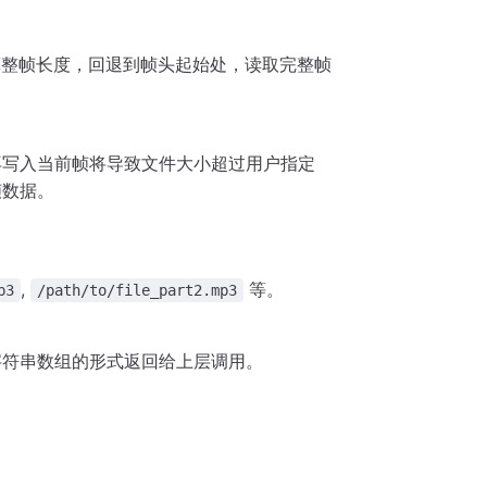
计算整帧长度，回退到帧头起始处，读取完整帧
再写入当前帧将导致文件大小超过用户指定
帧数据。
：
,
等。
p3
/path/to/file_part2.mp3
a 字符串数组的形式返回给上层调用。