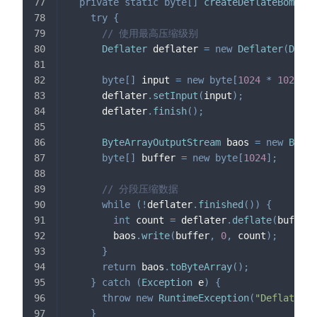
private
static
byte
[
]
createDeflateBombTem
try
{
// 使用最高压缩级别
Deflater
 deflater 
=
new
Deflater
(
Defla
byte
[
]
 input 
=
new
byte
[
1024
*
1024
]
;
      deflater
.
setInput
(
input
)
;
      deflater
.
finish
(
)
;
ByteArrayOutputStream
 baos 
=
new
ByteA
byte
[
]
 buffer 
=
new
byte
[
1024
]
;
// 分段压缩数据
while
(
!
deflater
.
finished
(
)
)
{
int
 count 
=
 deflater
.
deflate
(
buffer
,
        baos
.
write
(
buffer
,
0
,
 count
)
;
}
return
 baos
.
toByteArray
(
)
;
}
catch
(
Exception
 e
)
{
throw
new
RuntimeException
(
"Deflate bo
}