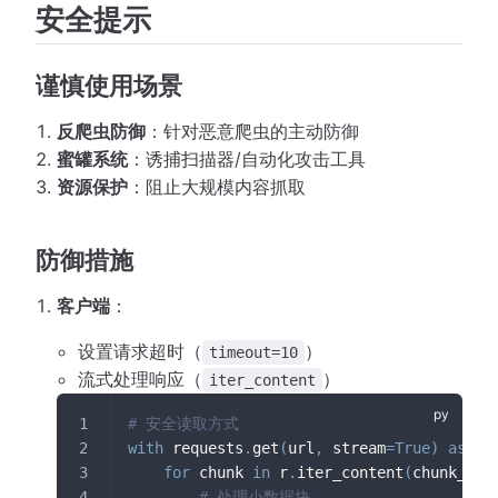
安全提示
谨慎使用场景
反爬虫防御
：针对恶意爬虫的主动防御
蜜罐系统
：诱捕扫描器/自动化攻击工具
资源保护
：阻止大规模内容抓取
防御措施
客户端
：
设置请求超时（
）
timeout=10
流式处理响应（
）
iter_content
# 安全读取方式
with
 requests
.
get
(
url
,
 stream
=
True
)
as
 r
:
for
 chunk 
in
 r
.
iter_content
(
chunk_siz
# 处理小数据块