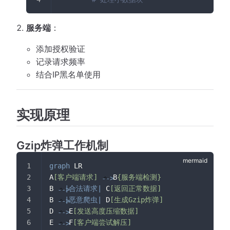
服务端
：
添加授权验证
记录请求频率
结合IP黑名单使用
实现原理
Gzip炸弹工作机制
graph
 LR
A
[客户端请求]
 B
{服务端检测}
-->
B 
|合法请求|
 C
[返回正常数据]
-->
B 
|恶意爬虫|
 D
[生成Gzip炸弹]
-->
D 
 E
[发送高度压缩数据]
-->
E 
 F
[客户端尝试解压]
-->