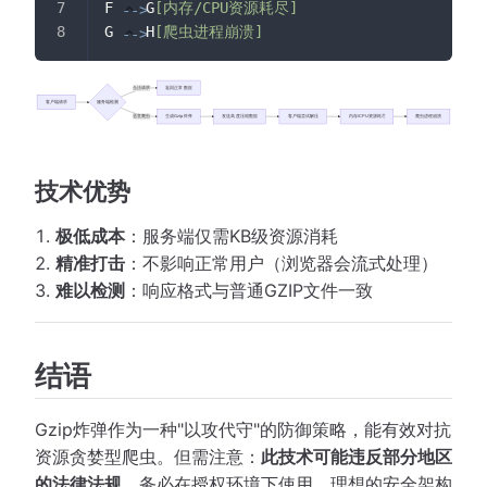
F 
 G
[内存/CPU资源耗尽]
-->
G 
 H
[爬虫进程崩溃]
-->
技术优势
极低成本
：服务端仅需KB级资源消耗
精准打击
：不影响正常用户（浏览器会流式处理）
难以检测
：响应格式与普通GZIP文件一致
结语
Gzip炸弹作为一种"以攻代守"的防御策略，能有效对抗
资源贪婪型爬虫。但需注意：
此技术可能违反部分地区
的法律法规
，务必在授权环境下使用。理想的安全架构