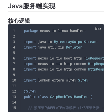
Java服务端实现
核心逻辑
package
nexus
.
io
.
linux
.
handler
;
import
java
.
io
.
ByteArrayOutputStream
;
import
java
.
util
.
zip
.
Deflater
;
import
nexus
.
io
.
tio
.
boot
.
http
.
TioRequestCont
import
nexus
.
io
.
tio
.
http
.
common
.
HttpRequest
;
import
nexus
.
io
.
tio
.
http
.
common
.
HttpResponse
import
lombok
.
extern
.
slf4j
.
Slf4j
;
@Slf4j
public
class
GzipBombTestHandler
{
// 预压缩的DEFLATE炸弹模板（1KB压缩数据 → 解压