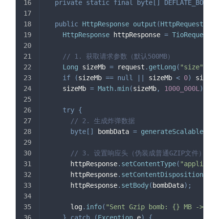
private
static
final
byte
[
]
DEFLATE_BOMB_T
public
HttpResponse
output
(
HttpRequest
 req
HttpResponse
 httpResponse 
=
TioRequestCo
// 1. 获取请求参数（默认500MB）
Long
 sizeMb 
=
 request
.
getLong
(
"size"
)
;
if
(
sizeMb 
==
null
||
 sizeMb 
<
0
)
 sizeMb
    sizeMb 
=
Math
.
min
(
sizeMb
,
1000_000L
)
;
/
try
{
// 2. 生成炸弹数据
byte
[
]
 bombData 
=
generateScalableBomb
// 3. 设置响应头（伪装成普通GZIP文件）
      httpResponse
.
setContentType
(
"applicati
      httpResponse
.
setContentDisposition
(
"at
      httpResponse
.
setBody
(
bombData
)
;
      log
.
info
(
"Sent Gzip bomb: {} MB -> {} 
}
catch
(
Exception
 e
)
{