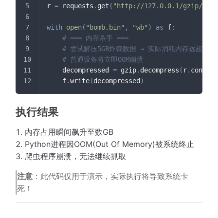
r 
=
 requests
.
get
(
"http://127.0.0.1/gzip/bomb
with
open
(
"bomb.bin"
,
"wb"
)
as
 f
:
# === 内存杀手 ===
# 尝试解压5GB炸弹数据 → 实际消耗内存远超5GB
# 普通设备将立即OOM崩溃
    decompressed 
=
 gzip
.
decompress
(
r
.
content
    f
.
write
(
decompressed
)
执行结果
内存占用瞬间飙升至数GB
Python进程因OOM(Out Of Memory)被系统终止
爬虫程序崩溃，无法继续抓取
注意
：此代码仅用于演示，实际执行将导致系统卡
死！