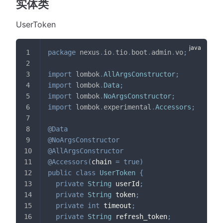
实体类
UserToken
package
nexus
.
io
.
tio
.
boot
.
admin
.
vo
;
import
lombok
.
AllArgsConstructor
;
import
lombok
.
Data
;
import
lombok
.
NoArgsConstructor
;
import
lombok
.
experimental
.
Accessors
;
@Data
@NoArgsConstructor
@AllArgsConstructor
@Accessors
(
chain 
=
true
)
public
class
UserToken
{
private
String
 userId
;
private
String
 token
;
private
int
 timeout
;
private
String
 refresh_token
;