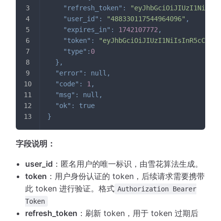
"refresh_token"
:
"eyJhbGciOiJIUzI1NiIsIn
"user_id"
:
"488330117544964096"
,
"expires_in"
:
1742107772
,
"token"
:
"eyJhbGciOiJIUzI1NiIsInR5cCI6Ik
"type"
:
0
}
,
"error"
:
null
,
"code"
:
1
,
"msg"
:
null
,
"ok"
:
true
}
字段说明：
user_id
：匿名用户的唯一标识，由雪花算法生成。
token
：用户身份认证的 token，后续请求需要携带
此 token 进行验证。格式
Authorization Bearer
Token
refresh_token
：刷新 token，用于 token 过期后