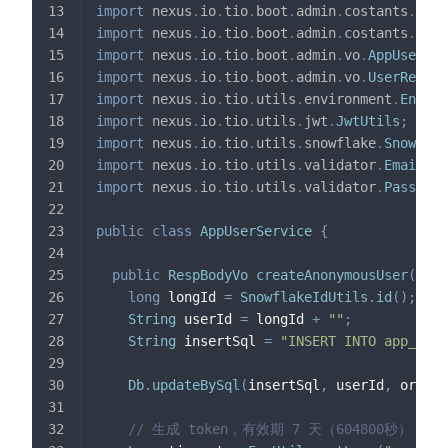
import
nexus
.
io
.
tio
.
boot
.
admin
.
costants
.
AppC
import
nexus
.
io
.
tio
.
boot
.
admin
.
costants
.
TioB
import
nexus
.
io
.
tio
.
boot
.
admin
.
vo
.
AppUser
;
import
nexus
.
io
.
tio
.
boot
.
admin
.
vo
.
UserResetP
import
nexus
.
io
.
tio
.
utils
.
environment
.
EnvUti
import
nexus
.
io
.
tio
.
utils
.
jwt
.
JwtUtils
;
import
nexus
.
io
.
tio
.
utils
.
snowflake
.
Snowflak
import
nexus
.
io
.
tio
.
utils
.
validator
.
EmailVal
import
nexus
.
io
.
tio
.
utils
.
validator
.
Password
public
class
AppUserService
{
public
RespBodyVo
createAnonymousUser
(
Stri
long
 longId 
=
SnowflakeIdUtils
.
id
(
)
;
String
 userId 
=
 longId 
+
""
;
String
 insertSql 
=
"INSERT INTO app_user
Db
.
updateBySql
(
insertSql
,
 userId
,
 origin
// 生成 token，有效期 7 天（604800秒）