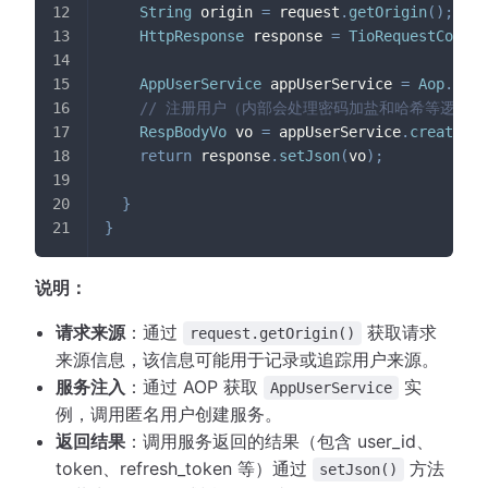
String
 origin 
=
 request
.
getOrigin
(
)
;
HttpResponse
 response 
=
TioRequestContex
AppUserService
 appUserService 
=
Aop
.
get
(
// 注册用户（内部会处理密码加盐和哈希等逻辑）
RespBodyVo
 vo 
=
 appUserService
.
createAno
return
 response
.
setJson
(
vo
)
;
}
}
说明：
请求来源
：通过
获取请求
request.getOrigin()
来源信息，该信息可能用于记录或追踪用户来源。
服务注入
：通过 AOP 获取
实
AppUserService
例，调用匿名用户创建服务。
返回结果
：调用服务返回的结果（包含 user_id、
token、refresh_token 等）通过
方法
setJson()