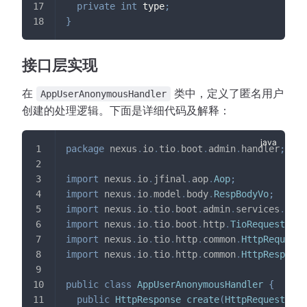
private
int
 type
;
}
接口层实现
在
类中，定义了匿名用户
AppUserAnonymousHandler
创建的处理逻辑。下面是详细代码及解释：
package
nexus
.
io
.
tio
.
boot
.
admin
.
handler
;
import
nexus
.
io
.
jfinal
.
aop
.
Aop
;
import
nexus
.
io
.
model
.
body
.
RespBodyVo
;
import
nexus
.
io
.
tio
.
boot
.
admin
.
services
.
AppU
import
nexus
.
io
.
tio
.
boot
.
http
.
TioRequestCont
import
nexus
.
io
.
tio
.
http
.
common
.
HttpRequest
;
import
nexus
.
io
.
tio
.
http
.
common
.
HttpResponse
public
class
AppUserAnonymousHandler
{
public
HttpResponse
create
(
HttpRequest
 req