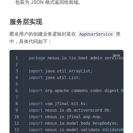
包装为 JSON 格式返回给前端。
服务层实现
匿名用户的创建业务逻辑封装在
类
AppUserService
中，具体代码如下：
package
nexus
.
io
.
tio
.
boot
.
admin
.
services
;
import
java
.
util
.
ArrayList
;
import
java
.
util
.
List
;
import
org
.
apache
.
commons
.
codec
.
digest
.
Diges
import
com
.
jfinal
.
kit
.
Kv
;
import
nexus
.
io
.
db
.
activerecord
.
Db
;
import
nexus
.
io
.
jfinal
.
aop
.
Aop
;
import
nexus
.
io
.
model
.
body
.
RespBodyVo
;
import
nexus
.
io
.
model
.
validate
.
ValidateResul