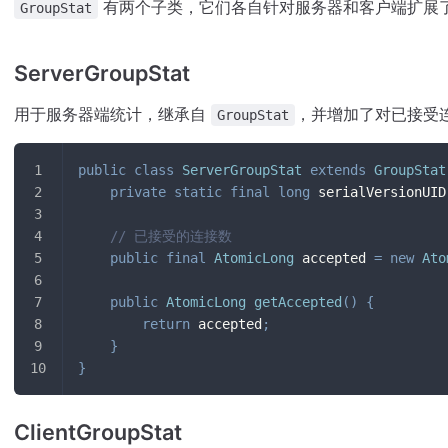
有两个子类，它们各自针对服务器和客户端扩展
GroupStat
ServerGroupStat
用于服务器端统计，继承自
，并增加了对已接受
GroupStat
public
class
ServerGroupStat
extends
GroupStat
private
static
final
long
 serialVersionUID
// 已接受的连接数
public
final
AtomicLong
 accepted 
=
new
Ato
public
AtomicLong
getAccepted
(
)
{
return
 accepted
;
}
}
ClientGroupStat