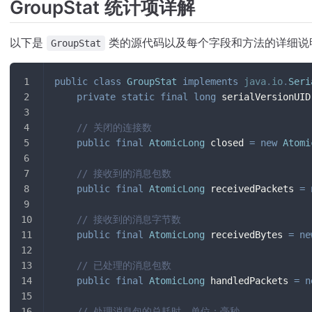
GroupStat 统计项详解
以下是
类的源代码以及每个字段和方法的详细说
GroupStat
public
class
GroupStat
implements
java
.
io
.
Seri
private
static
final
long
 serialVersionUID
// 关闭的连接数
public
final
AtomicLong
 closed 
=
new
Atomi
// 接收到的消息包数
public
final
AtomicLong
 receivedPackets 
=
// 接收到的消息字节数
public
final
AtomicLong
 receivedBytes 
=
ne
// 已处理的消息包数
public
final
AtomicLong
 handledPackets 
=
n
// 处理消息包的总耗时，单位：毫秒