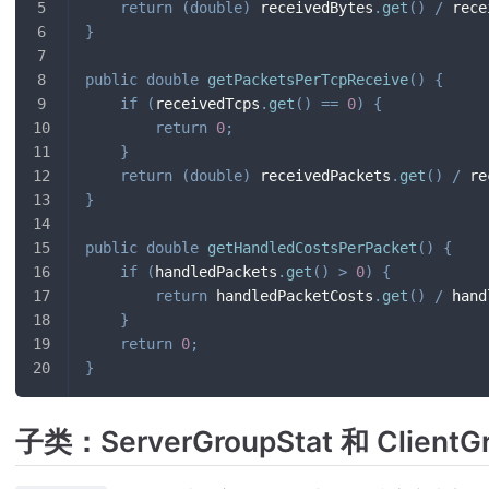
return
(
double
)
 receivedBytes
.
get
(
)
/
 rece
}
public
double
getPacketsPerTcpReceive
(
)
{
if
(
receivedTcps
.
get
(
)
==
0
)
{
return
0
;
}
return
(
double
)
 receivedPackets
.
get
(
)
/
 re
}
public
double
getHandledCostsPerPacket
(
)
{
if
(
handledPackets
.
get
(
)
>
0
)
{
return
 handledPacketCosts
.
get
(
)
/
 hand
}
return
0
;
}
子类：ServerGroupStat 和 ClientGr