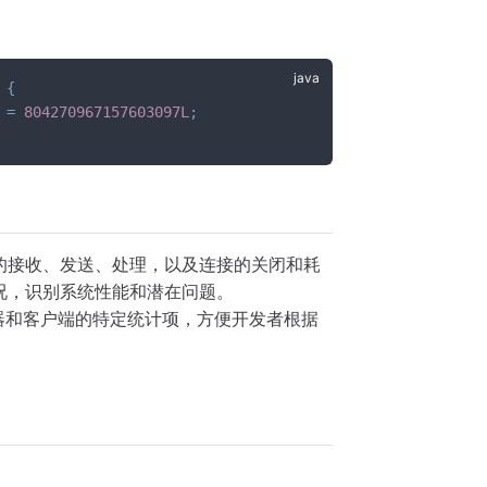
：
{
 
=
804270967157603097L
;
的接收、发送、处理，以及连接的关闭和耗
况，识别系统性能和潜在问题。
器和客户端的特定统计项，方便开发者根据