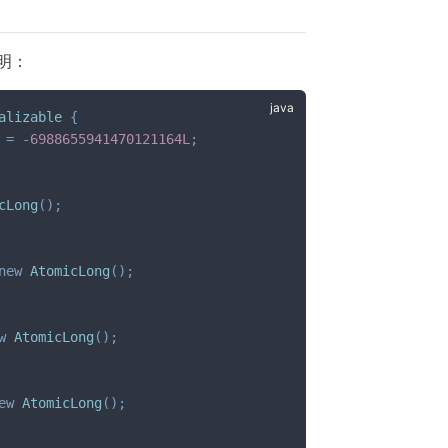
明：
alizable
{
 
=
-
6988655941470121164L
;
cLong
(
)
;
new
AtomicLong
(
)
;
w
AtomicLong
(
)
;
ew
AtomicLong
(
)
;