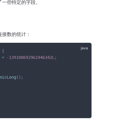
了一些特定的字段。
连接数的统计：
{
 
=
-
139100692961946342L
;
micLong
(
)
;