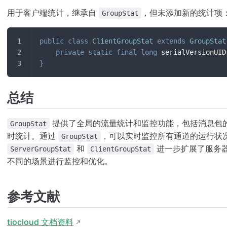
用于客户端统计，继承自
，但未添加新的统计项
GroupStat
public
class
ClientGroupStat
extends
GroupStat
private
static
final
long
 serialVersionUID
}
总结
提供了全局的流量统计和监控功能，包括消息包
GroupStat
时统计。通过
，可以实时监控所有通道的运行状
GroupStat
和
进一步扩展了服务
ServerGroupStat
ClientGroupStat
不同的场景进行监控和优化。
参考文献
tiocloud 文档资料