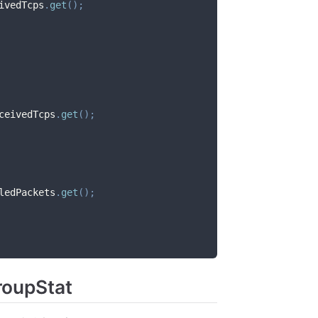
ivedTcps
.
get
(
)
;
ceivedTcps
.
get
(
)
;
ledPackets
.
get
(
)
;
oupStat