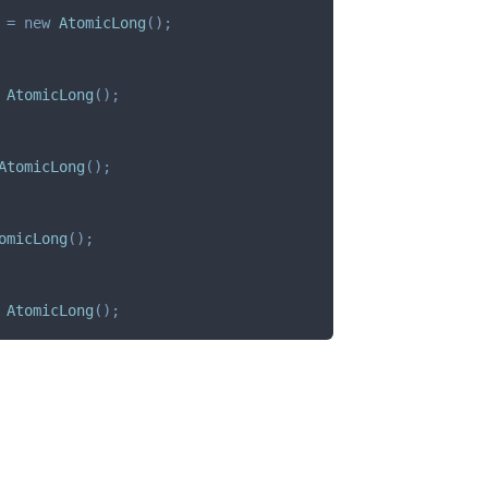
 
=
new
AtomicLong
(
)
;
AtomicLong
(
)
;
AtomicLong
(
)
;
omicLong
(
)
;
AtomicLong
(
)
;