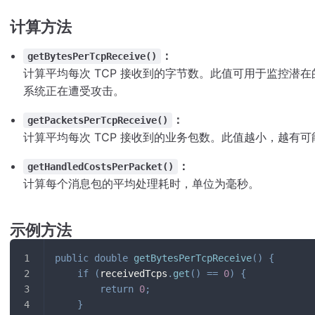
计算方法
：
getBytesPerTcpReceive()
计算平均每次 TCP 接收到的字节数。此值可用于监控潜
系统正在遭受攻击。
：
getPacketsPerTcpReceive()
计算平均每次 TCP 接收到的业务包数。此值越小，越有
：
getHandledCostsPerPacket()
计算每个消息包的平均处理耗时，单位为毫秒。
示例方法
public
double
getBytesPerTcpReceive
(
)
{
if
(
receivedTcps
.
get
(
)
==
0
)
{
return
0
;
}