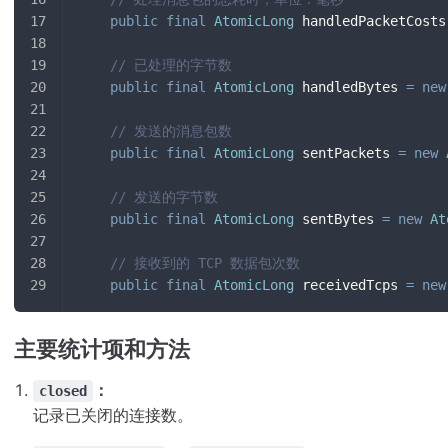
public
final
AtomicLong
 handledPacketCosts
// 已处理的字节数
public
final
AtomicLong
 handledBytes 
=
new
// 发送的消息包数
public
final
AtomicLong
 sentPackets 
=
new
// 发送的字节数
public
final
AtomicLong
 sentBytes 
=
new
At
// 接收到的 TCP 数据包次数
public
final
AtomicLong
 receivedTcps 
=
new
主要统计项和方法
：
closed
记录已关闭的连接数。