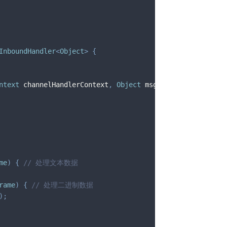
InboundHandler
<
Object
>
{
ntext
 channelHandlerContext
,
Object
 msg
)
throws
Exceptio
me
)
{
// 处理文本数据
rame
)
{
// 处理二进制数据
)
;