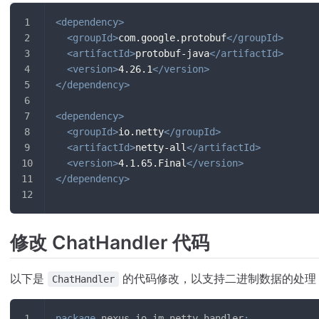
<
dependency
>
<
groupId
>
com.google.protobuf
</
groupId
>
<
artifactId
>
protobuf-java
</
artifactId
>
<
version
>
4.26.1
</
version
>
</
dependency
>
<
dependency
>
<
groupId
>
io.netty
</
groupId
>
<
artifactId
>
netty-all
</
artifactId
>
<
version
>
4.1.65.Final
</
version
>
</
dependency
>
修改 ChatHandler 代码
以下是
的代码修改，以支持二进制数据的处理
ChatHandler
package
nexus
.
io
.
im
.
netty
.
handler
;