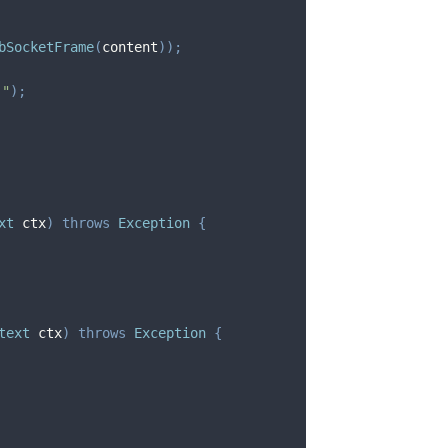
bSocketFrame
(
content
)
)
;
"
)
;
xt
 ctx
)
throws
Exception
{
text
 ctx
)
throws
Exception
{