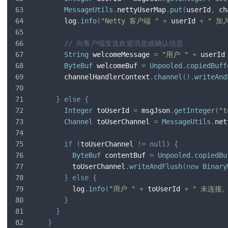
MessageUtils
.
nettyUserMap
.
put
(
userId
,
 ch
      log
.
info
(
"Netty 客户端 "
+
 userId 
+
" 加
// 向客户端发送欢迎消息或确认信息
String
 welcomeMessage 
=
"用户 "
+
 userId
ByteBuf
 welcomeBuf 
=
Unpooled
.
copiedBuff
      channelHandlerContext
.
channel
(
)
.
writeAnd
}
else
{
Integer
 toUserId 
=
 msgJson
.
getInteger
(
"t
Channel
 toUserChannel 
=
MessageUtils
.
net
if
(
toUserChannel 
!=
null
)
{
ByteBuf
 contentBuf 
=
Unpooled
.
copiedBu
        toUserChannel
.
writeAndFlush
(
new
Binary
}
else
{
        log
.
info
(
"用户 "
+
 toUserId 
+
" 未连接。
}
}
}