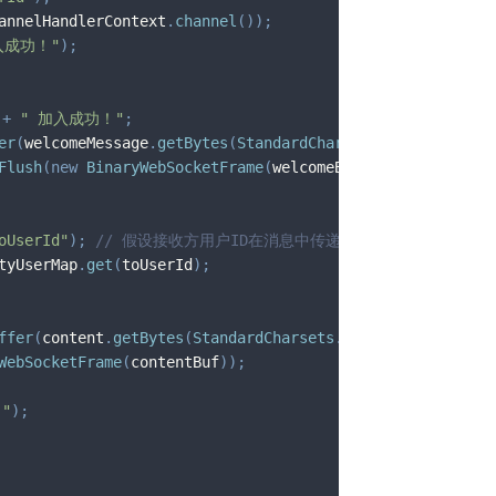
annelHandlerContext
.
channel
(
)
)
;
入成功！"
)
;
 
+
" 加入成功！"
;
er
(
welcomeMessage
.
getBytes
(
StandardCharsets
.
UTF_8
)
)
;
Flush
(
new
BinaryWebSocketFrame
(
welcomeBuf
)
)
;
oUserId"
)
;
// 假设接收方用户ID在消息中传递
tyUserMap
.
get
(
toUserId
)
;
ffer
(
content
.
getBytes
(
StandardCharsets
.
UTF_8
)
)
;
WebSocketFrame
(
contentBuf
)
)
;
"
)
;