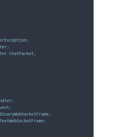
erException
;
ter
;
ter
.
ChatPacket
;
ndler
;
uest
;
BinaryWebSocketFrame
;
TextWebSocketFrame
;