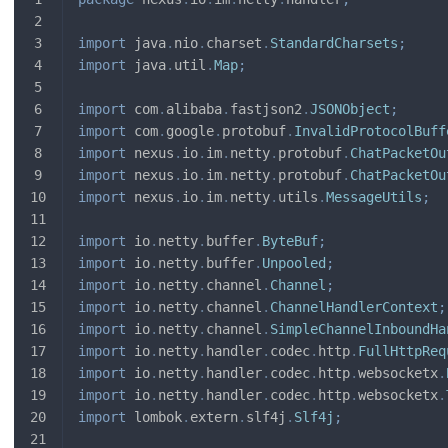
import
java
.
nio
.
charset
.
StandardCharsets
;
import
java
.
util
.
Map
;
import
com
.
alibaba
.
fastjson2
.
JSONObject
;
import
com
.
google
.
protobuf
.
InvalidProtocolBuff
import
nexus
.
io
.
im
.
netty
.
protobuf
.
ChatPacketOu
import
nexus
.
io
.
im
.
netty
.
protobuf
.
ChatPacketOu
import
nexus
.
io
.
im
.
netty
.
utils
.
MessageUtils
;
import
io
.
netty
.
buffer
.
ByteBuf
;
import
io
.
netty
.
buffer
.
Unpooled
;
import
io
.
netty
.
channel
.
Channel
;
import
io
.
netty
.
channel
.
ChannelHandlerContext
;
import
io
.
netty
.
channel
.
SimpleChannelInboundHa
import
io
.
netty
.
handler
.
codec
.
http
.
FullHttpReq
import
io
.
netty
.
handler
.
codec
.
http
.
websocketx
.
import
io
.
netty
.
handler
.
codec
.
http
.
websocketx
.
import
lombok
.
extern
.
slf4j
.
Slf4j
;