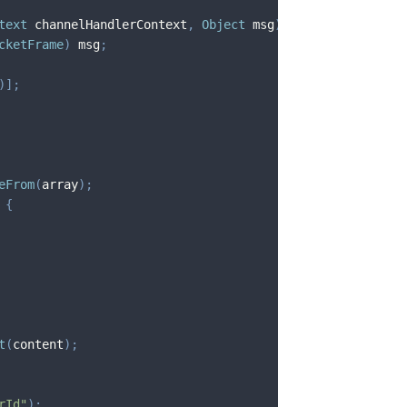
text
 channelHandlerContext
,
Object
 msg
)
{
cketFrame
)
 msg
;
)
]
;
eFrom
(
array
)
;
{
t
(
content
)
;
rId"
)
;