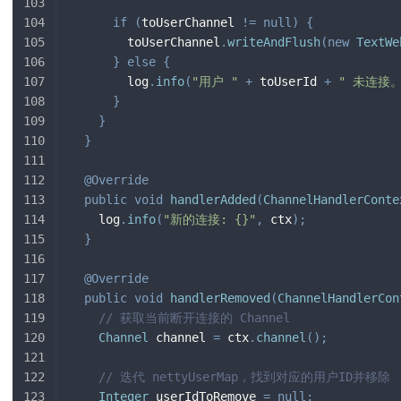
if
(
toUserChannel 
!=
null
)
{
        toUserChannel
.
writeAndFlush
(
new
TextWe
}
else
{
        log
.
info
(
"用户 "
+
 toUserId 
+
" 未连接。
}
}
}
@Override
public
void
handlerAdded
(
ChannelHandlerConte
    log
.
info
(
"新的连接: {}"
,
 ctx
)
;
}
@Override
public
void
handlerRemoved
(
ChannelHandlerCon
// 获取当前断开连接的 Channel
Channel
 channel 
=
 ctx
.
channel
(
)
;
// 迭代 nettyUserMap，找到对应的用户ID并移除
Integer
 userIdToRemove 
=
null
;