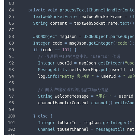
private
void
processText
(
ChannelHandlerConte
TextWebSocketFrame
 textWebSocketFrame 
=
(
T
String
 content 
=
 textWebSocketFrame
.
text
(
)
JSONObject
 msgJson 
=
JSONObject
.
parseObjec
Integer
 code 
=
 msgJson
.
getInteger
(
"code"
)
;
if
(
code 
==
101
)
{
// 假设用户ID在消息中以 "userId" 传递
Integer
 userId 
=
 msgJson
.
getInteger
(
"use
MessageUtils
.
nettyUserMap
.
put
(
userId
,
 ch
      log
.
info
(
"Netty 客户端 "
+
 userId 
+
" 加
// 向客户端发送欢迎消息或确认信息
String
 welcomeMessage 
=
"用户 "
+
 userId
      channelHandlerContext
.
channel
(
)
.
writeAnd
}
else
{
Integer
 toUserId 
=
 msgJson
.
getInteger
(
"t
Channel
 toUserChannel 
=
MessageUtils
.
net