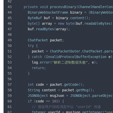
private
void
processBinary
(
ChannelHandlerCon
BinaryWebSocketFrame
 binary 
=
(
BinaryWebSo
ByteBuf
 buf 
=
 binary
.
content
(
)
;
byte
[
]
 array 
=
new
byte
[
buf
.
readableBytes
(
    buf
.
readBytes
(
array
)
;
ChatPacket
 packet
;
try
{
      packet 
=
ChatPacketOuter
.
ChatPacket
.
pars
}
catch
(
InvalidProtocolBufferException
 e
)
      log
.
error
(
"解析二进制数据失败"
,
 e
)
;
return
;
}
int
 code 
=
 packet
.
getCode
(
)
;
String
 content 
=
 packet
.
getMsg
(
)
;
JSONObject
 msgJson 
=
JSONObject
.
parseObjec
if
(
code 
==
101
)
{
// 假设用户ID在消息中以 "userId" 传递
Integer
 userId 
=
 msgJson
.
getInteger
(
"use