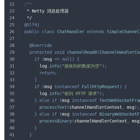
/**
 * Netty 消息处理器
 */
@Slf4j
public
class
ChatHandler
extends
SimpleChannel
@Override
protected
void
channelRead0
(
ChannelHandlerCo
if
(
msg 
==
null
)
{
      log
.
info
(
"接收到的数据为空"
)
;
return
;
}
if
(
msg 
instanceof
FullHttpRequest
)
{
      log
.
info
(
"收到 HTTP 请求"
)
;
}
else
if
(
msg 
instanceof
TextWebSocketFra
processText
(
channelHandlerContext
,
 msg
)
;
}
else
if
(
msg 
instanceof
BinaryWebSocketF
processBinary
(
channelHandlerContext
,
 msg
}
}