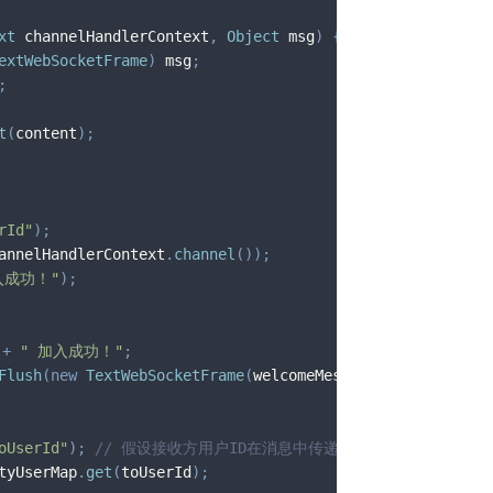
xt
 channelHandlerContext
,
Object
 msg
)
{
extWebSocketFrame
)
 msg
;
;
t
(
content
)
;
rId"
)
;
annelHandlerContext
.
channel
(
)
)
;
入成功！"
)
;
 
+
" 加入成功！"
;
Flush
(
new
TextWebSocketFrame
(
welcomeMessage
)
)
;
oUserId"
)
;
// 假设接收方用户ID在消息中传递
tyUserMap
.
get
(
toUserId
)
;