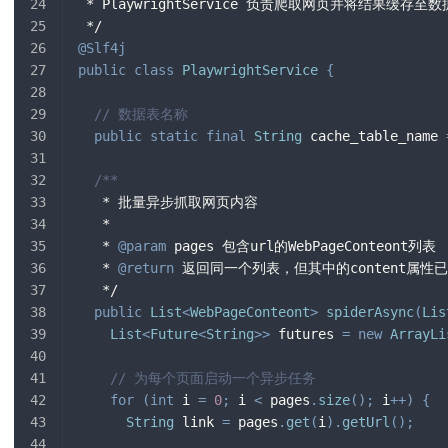
 * PlaywrightService 负责爬取网页并将结果缓存至
 */
@Slf4j
public
class
PlaywrightService
{
// 数据表名称
public
static
final
String
 cache_table_name 
/**
   * 批量异步抓取网页内容
   *
   * 
@param
pages
 包含url的WebPageConteont列表
   * 
@return
 返回同一个列表，但其中的content属性
   */
public
List
<
WebPageConteont
>
spiderAsync
(
Lis
List
<
Future
<
String
>
>
 futures 
=
new
ArrayLi
// 为每个页面启动一个异步任务
for
(
int
 i 
=
0
;
 i 
<
 pages
.
size
(
)
;
 i
++
)
{
String
 link 
=
 pages
.
get
(
i
)
.
getUrl
(
)
;