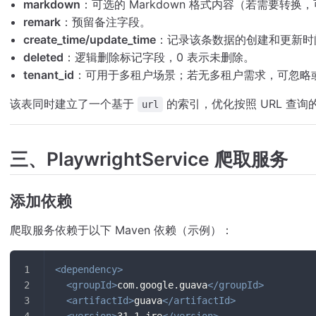
markdown
：可选的 Markdown 格式内容（若需要转
remark
：预留备注字段。
create_time/update_time
：记录该条数据的创建和更新时
deleted
：逻辑删除标记字段，0 表示未删除。
tenant_id
：可用于多租户场景；若无多租户需求，可忽略或
该表同时建立了一个基于
的索引，优化按照 URL 查询
url
三、PlaywrightService 爬取服务
添加依赖
爬取服务依赖于以下 Maven 依赖（示例）：
<
dependency
>
<
groupId
>
com.google.guava
</
groupId
>
<
artifactId
>
guava
</
artifactId
>
<
version
>
31.1-jre
</
version
>