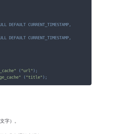
ULL
DEFAULT
CURRENT_TIMESTAMP
,
ULL
DEFAULT
CURRENT_TIMESTAMP
,
_cache"
(
"url"
)
;
ge_cache"
(
"title"
)
;
文字）。