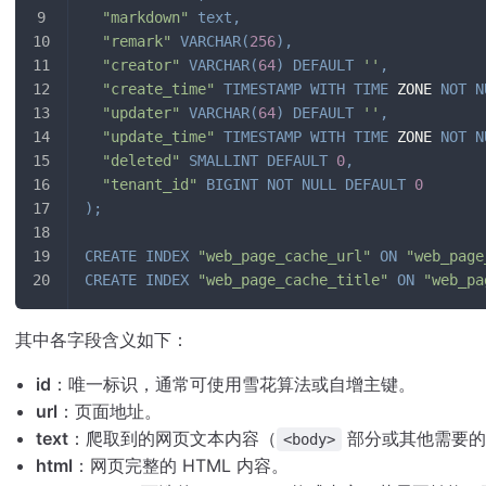
"markdown"
text
,
"remark"
VARCHAR
(
256
)
,
"creator"
VARCHAR
(
64
)
DEFAULT
''
,
"create_time"
TIMESTAMP
WITH
TIME
 ZONE 
NOT
N
"updater"
VARCHAR
(
64
)
DEFAULT
''
,
"update_time"
TIMESTAMP
WITH
TIME
 ZONE 
NOT
N
"deleted"
SMALLINT
DEFAULT
0
,
"tenant_id"
BIGINT
NOT
NULL
DEFAULT
0
)
;
CREATE
INDEX
"web_page_cache_url"
ON
"web_page
CREATE
INDEX
"web_page_cache_title"
ON
"web_pa
其中各字段含义如下：
id
：唯一标识，通常可使用雪花算法或自增主键。
url
：页面地址。
text
：爬取到的网页文本内容（
部分或其他需要的
<body>
html
：网页完整的 HTML 内容。