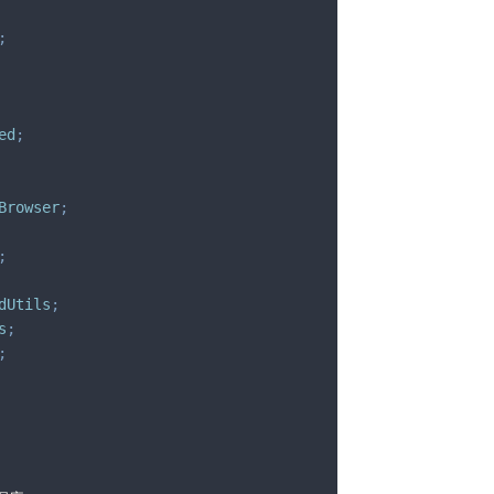
;
ed
;
Browser
;
;
dUtils
;
s
;
;