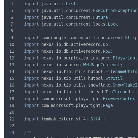
import
java
.
util
.
List
;
import
java
.
util
.
concurrent
.
ExecutionException
import
java
.
util
.
concurrent
.
Future
;
import
java
.
util
.
concurrent
.
locks
.
Lock
;
import
com
.
google
.
common
.
util
.
concurrent
.
Strip
import
nexus
.
io
.
db
.
activerecord
.
Db
;
import
nexus
.
io
.
db
.
activerecord
.
Row
;
import
nexus
.
io
.
perplexica
.
instance
.
Playwright
import
nexus
.
io
.
searxng
.
WebPageConteont
;
import
nexus
.
io
.
tio
.
utils
.
hutool
.
FilenameUtils
import
nexus
.
io
.
tio
.
utils
.
hutool
.
StrUtil
;
import
nexus
.
io
.
tio
.
utils
.
snowflake
.
SnowflakeI
import
nexus
.
io
.
tio
.
utils
.
thread
.
TioThreadUtil
import
com
.
microsoft
.
playwright
.
BrowserContext
import
com
.
microsoft
.
playwright
.
Page
;
import
lombok
.
extern
.
slf4j
.
Slf4j
;
/**