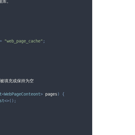
数据库。
=
"web_page_cache"
;
已被填充或保持为空
t
<
WebPageConteont
>
 pages
)
{
st
<
>
(
)
;