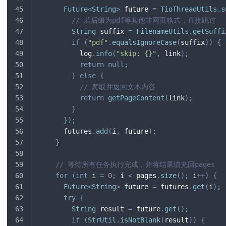
Future
<
String
>
 future 
=
TioThreadUtils
.
s
// 若后缀为pdf等其他非网页格式，直接跳过
String
 suffix 
=
FilenameUtils
.
getSuffi
if
(
"pdf"
.
equalsIgnoreCase
(
suffix
)
)
{
          log
.
info
(
"skip: {}"
,
 link
)
;
return
null
;
}
else
{
// 爬取并返回文本内容
return
getPageContent
(
link
)
;
}
}
)
;
      futures
.
add
(
i
,
 future
)
;
}
// 等待所有任务执行完成，并将结果填充回pages
for
(
int
 i 
=
0
;
 i 
<
 pages
.
size
(
)
;
 i
++
)
{
Future
<
String
>
 future 
=
 futures
.
get
(
i
)
;
try
{
String
 result 
=
 future
.
get
(
)
;
if
(
StrUtil
.
isNotBlank
(
result
)
)
{