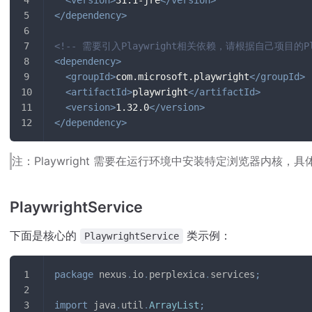
</
dependency
>
<!-- 需要引入Playwright相关依赖，请根据自己项目的Pla
<
dependency
>
<
groupId
>
com.microsoft.playwright
</
groupId
>
<
artifactId
>
playwright
</
artifactId
>
<
version
>
1.32.0
</
version
>
</
dependency
>
注：Playwright 需要在运行环境中安装特定浏览器内核
PlaywrightService
下面是核心的
类示例：
PlaywrightService
package
nexus
.
io
.
perplexica
.
services
;
import
java
.
util
.
ArrayList
;