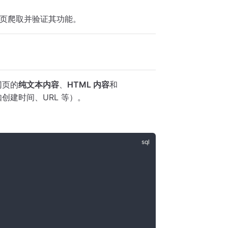
。
页爬取并验证其功能。
网页的
纯文本内容
、
HTML 内容
和
创建时间、URL 等）。