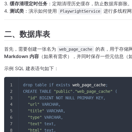
缓存清理定时任务
：定期清理历史缓存，防止数据库膨胀
测试类
：演示如何使用
进行多线程网
PlaywrightService
二、数据库表
首先，需要创建一张名为
的表，用于存储
web_page_cache
Markdown 内容
（如果有需求），并同时保存一些元信息（如
示例 SQL 建表语句如下：
drop
table
if
exists
 web_page_cache
;
CREATE
TABLE
"public"
.
"web_page_cache"
(
"id"
BIGINT
NOT
NULL
PRIMARY
KEY
,
"url"
VARCHAR
,
"title"
VARCHAR
,
"type"
VARCHAR
,
"text"
text
,
"html"
text
,