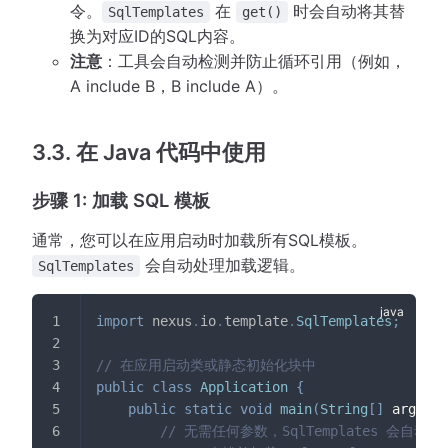
令。
在
时会自动将其替
SqlTemplates
get()
换为对应ID的SQL内容。
注意
：工具会自动检测并防止循环引用（例如，
A include B，B include A）。
3.3. 在 Java 代码中使用
步骤 1: 加载 SQL 模板
通常，您可以在应用启动时加载所有SQL模板。
会自动处理加载逻辑。
SqlTemplates
import
nexus
.
io
.
template
.
SqlTemplates
;
// 在应用启动类或静态初始化块中
public
class
Application
{
public
static
void
main
(
String
[
]
 args
)
{
// 无需任何参数，SqlTemplates 会自