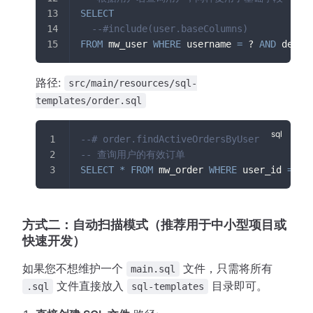
SELECT
--#include(user.baseColumns)
FROM
 mw_user 
WHERE
 username 
=
 ? 
AND
 delet
路径:
src/main/resources/sql-
templates/order.sql
--# order.findActiveOrdersByUser
-- 查询用户的有效订单
SELECT
*
FROM
 mw_order 
WHERE
 user_id 
=
 ? 
方式二：自动扫描模式（推荐用于中小型项目或
快速开发）
如果您不想维护一个
文件，只需将所有
main.sql
文件直接放入
目录即可。
.sql
sql-templates