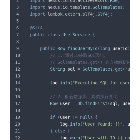
import
nexus
.
io
.
db
.
activerecord
.
Row
;
import
nexus
.
io
.
template
.
SqlTemplates
;
import
lombok
.
extern
.
slf4j
.
Slf4j
;
@Slf4j
public
class
UserService
{
public
Row
findUserById
(
long
 userId
)
{
// 1. 通过ID获取SQL语句。
// SqlTemplates.get() 会自动解析内部的
String
 sql 
=
SqlTemplates
.
get
(
"user.
        log
.
info
(
"Executing SQL for user.fi
// 2. 配合数据库工具类执行查询
Row
 user 
=
Db
.
findFirst
(
sql
,
 userId
)
if
(
user 
!=
null
)
{
            log
.
info
(
"User found: {}"
,
 user
.
}
else
{
            log
.
warn
(
"User with ID {} not fo