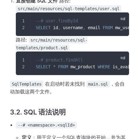
直接创建 SQL 文件
路径:
src/main/resources/sql-templates/user.sql
--# user.findById
SELECT
 id
,
 username
,
 email 
FROM
 mw_user 
W
路径:
src/main/resources/sql-
templates/product.sql
--# product.findAll
SELECT
*
FROM
 mw_product 
WHERE
 is_availab
在启动时若未找到
，会自
SqlTemplates
main.sql
动加载这两个文件。
3.2. SQL 语法说明
--# <namespace>.<sqlId>
定义
：用于定义一个SQL查询块的开始，并为其