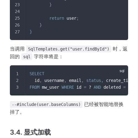
}
return
 user
;
}
}
当调用
时，返
SqlTemplates.get("user.findById")
回的
字符串将是：
sql
SELECT
  id
,
 username
,
 email
,
status
,
 create_time
FROM
 mw_user 
WHERE
 id 
=
 ? 
AND
 deleted 
=
0
;
已经被智能地替换
--#include(user.baseColumns)
掉了。
3.4. 显式加载