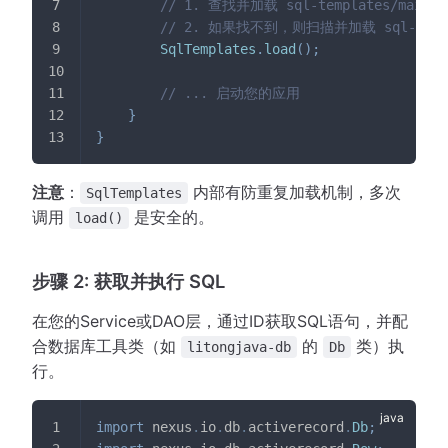
// 1. 查找并加载 sql-templates/main.s
// 2. 如果找不到，则扫描并加载 sql-temp
SqlTemplates
.
load
(
)
;
// ... 启动您的应用
}
}
注意
：
内部有防重复加载机制，多次
SqlTemplates
调用
是安全的。
load()
步骤 2: 获取并执行 SQL
在您的Service或DAO层，通过ID获取SQL语句，并配
合数据库工具类（如
的
类）执
litongjava-db
Db
行。
import
nexus
.
io
.
db
.
activerecord
.
Db
;