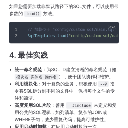
如果您需要加载非默认路径下的SQL文件，可以使用带
参数的
方法。
load()
// 加载位于 "config/custom-sql/main.sql" 的
SqlTemplates
.
load
(
"config/custom-sql/main.sq
4. 最佳实践
统一命名规范
：为SQL ID建立清晰的命名规范（如
），便于团队协作和维护。
模块名.实体名.操作名
利用模块化
：对于复杂的业务，积极使用
指
--@
令将SQL拆分到不同的文件中，保持每个文件的专
注和简洁。
高度复用SQL片段
：善用
来定义和复
--#include
用公共的SQL逻辑，如列清单、复杂的JOIN或
WHERE子句，减少重复代码，提高可维护性。
应用启动时加载
：在应用启动时执行一次