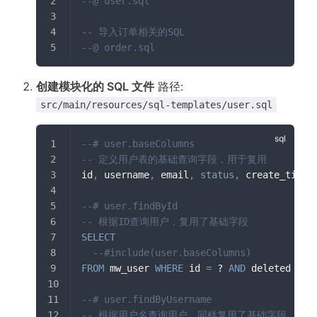
--@ user.sql
-- 导入订单相关的SQL
--@ order.sql
创建模块化的 SQL 文件
路径:
src/main/resources/sql-templates/user.sql
--# user.baseColumns
-- 定义用户表的基础查询字段，用于复用
id
,
 username
,
 email
,
status
,
 create_time
--# user.findById
-- 根据ID查询用户，复用了基础字段
SELECT
--#include(user.baseColumns)
FROM
 mw_user 
WHERE
 id 
=
 ? 
AND
 deleted 
=
0
--# user.findByUsername
-- 根据用户名查询用户，同样复用了基础字段