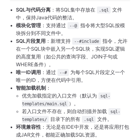
SQL与代码分离
：将SQL集中存放在
文件
.sql
中，保持Java代码的整洁。
模块化管理
：支持通过
指令将大型SQL按模
--@
块拆分到不同文件中。
SQL片段复用
：新增支持
指令，允许
--#include
在一个SQL块中嵌入另一个SQL块，实现SQL逻辑
的高度复用（如公共的查询字段、JOIN子句或
WHERE条件）。
唯一ID调用
：通过
为每个SQL片段定义一个
--#
唯一的ID，方便在代码中引用。
智能加载机制
：
优先加载指定的入口文件（默认为
sql-
）。
templates/main.sql
若入口文件不存在，则自动扫描并加载
sql-
目录下的所有
文件。
templates/
.sql
环境兼容性
：无论是在IDE中开发，还是将应用打包
成JAR文件，都能正确加载SQL资源。