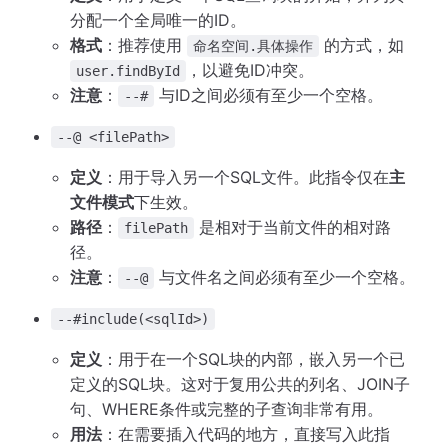
分配一个全局唯一的ID。
格式
：推荐使用
的方式，如
命名空间.具体操作
，以避免ID冲突。
user.findById
注意
：
与ID之间必须有至少一个空格。
--#
--@ <filePath>
定义
：用于导入另一个SQL文件。此指令仅在
主
文件模式
下生效。
路径
：
是相对于当前文件的相对路
filePath
径。
注意
：
与文件名之间必须有至少一个空格。
--@
--#include(<sqlId>)
定义
：用于在一个SQL块的内部，嵌入另一个已
定义的SQL块。这对于复用公共的列名、JOIN子
句、WHERE条件或完整的子查询非常有用。
用法
：在需要插入代码的地方，直接写入此指