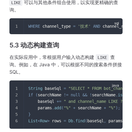
可以与其他条件组合使用，以实现更精确的查
LIKE
询。
WHERE
 channel_type 
=
'技术'
AND
 channel_name
5.3 动态构建查询
在实际应用中，常根据用户输入动态构建
查
LIKE
询。例如，在 Java 中，可以根据不同的搜索条件拼接
SQL。
String
 baseSql 
=
"SELECT * FROM bot_channel 
if
(
searchName 
!=
null
&&
!
searchName
.
isEmpt
    baseSql 
+=
" and channel_name LIKE ?"
;
    params
.
add
(
"%"
+
 searchName 
+
"%"
)
;
}
List
<
Row
>
 rows 
=
Db
.
find
(
baseSql
,
 params
.
toA