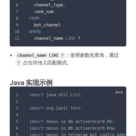
  channel_type
,
  rank_num
FROM
  bot_channel
WHERE
  channel_name 
LIKE
 ?
：使用参数化查询，通过
channel_name LIKE ?
占位符传入匹配模式。
?
Java 实现示例
import
java
.
util
.
List
;
import
org
.
junit
.
Test
;
import
nexus
.
io
.
db
.
activerecord
.
Db
;
import
nexus
.
io
.
db
.
activerecord
.
Row
;
import
nexus
.
io
.
telegram
.
bot
.
config
.
AdminApp