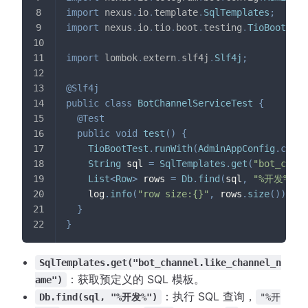
import
nexus
.
io
.
template
.
SqlTemplates
;
import
nexus
.
io
.
tio
.
boot
.
testing
.
TioBootTest
import
lombok
.
extern
.
slf4j
.
Slf4j
;
@Slf4j
public
class
BotChannelServiceTest
{
@Test
public
void
test
(
)
{
TioBootTest
.
runWith
(
AdminAppConfig
.
class
String
 sql 
=
SqlTemplates
.
get
(
"bot_chann
List
<
Row
>
 rows 
=
Db
.
find
(
sql
,
"%开发%"
)
;
    log
.
info
(
"row size:{}"
,
 rows
.
size
(
)
)
;
}
}
SqlTemplates.get("bot_channel.like_channel_n
：获取预定义的 SQL 模板。
ame")
：执行 SQL 查询，
Db.find(sql, "%开发%")
"%开