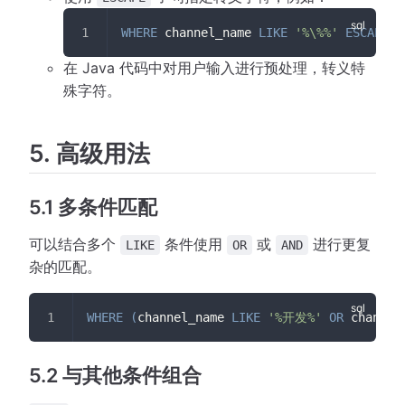
WHERE
 channel_name 
LIKE
'%\%%'
ESCAPE
 '
在 Java 代码中对用户输入进行预处理，转义特
殊字符。
5. 高级用法
5.1 多条件匹配
可以结合多个
条件使用
或
进行更复
LIKE
OR
AND
杂的匹配。
WHERE
(
channel_name 
LIKE
'%开发%'
OR
 channel
5.2 与其他条件组合