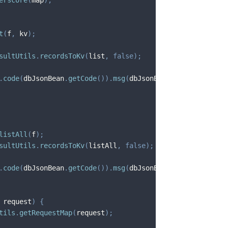
t
(
f
,
 kv
)
;
sultUtils
.
recordsToKv
(
list
,
false
)
;
.
code
(
dbJsonBean
.
getCode
(
)
)
.
msg
(
dbJsonBean
.
getMsg
(
)
)
;
listAll
(
f
)
;
sultUtils
.
recordsToKv
(
listAll
,
false
)
;
.
code
(
dbJsonBean
.
getCode
(
)
)
.
msg
(
dbJsonBean
.
getMsg
(
)
)
;
 request
)
{
tils
.
getRequestMap
(
request
)
;