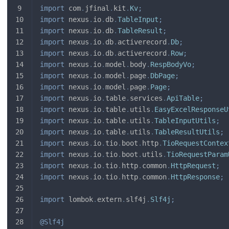
import
com
.
jfinal
.
kit
.
Kv
;
import
nexus
.
io
.
db
.
TableInput
;
import
nexus
.
io
.
db
.
TableResult
;
import
nexus
.
io
.
db
.
activerecord
.
Db
;
import
nexus
.
io
.
db
.
activerecord
.
Row
;
import
nexus
.
io
.
model
.
body
.
RespBodyVo
;
import
nexus
.
io
.
model
.
page
.
DbPage
;
import
nexus
.
io
.
model
.
page
.
Page
;
import
nexus
.
io
.
table
.
services
.
ApiTable
;
import
nexus
.
io
.
table
.
utils
.
EasyExcelResponseU
import
nexus
.
io
.
table
.
utils
.
TableInputUtils
;
import
nexus
.
io
.
table
.
utils
.
TableResultUtils
;
import
nexus
.
io
.
tio
.
boot
.
http
.
TioRequestContex
import
nexus
.
io
.
tio
.
boot
.
utils
.
TioRequestParam
import
nexus
.
io
.
tio
.
http
.
common
.
HttpRequest
;
import
nexus
.
io
.
tio
.
http
.
common
.
HttpResponse
;
import
lombok
.
extern
.
slf4j
.
Slf4j
;
@Slf4j