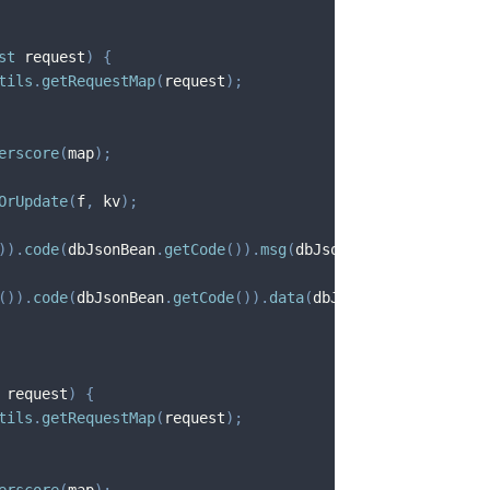
st
 request
)
{
tils
.
getRequestMap
(
request
)
;
erscore
(
map
)
;
OrUpdate
(
f
,
 kv
)
;
)
)
.
code
(
dbJsonBean
.
getCode
(
)
)
.
msg
(
dbJsonBean
.
getMsg
(
)
)
;
(
)
)
.
code
(
dbJsonBean
.
getCode
(
)
)
.
data
(
dbJsonBean
.
getData
(
)
 request
)
{
tils
.
getRequestMap
(
request
)
;
erscore
(
map
)
;