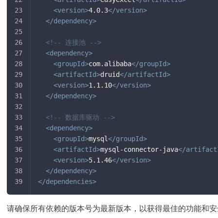
<
version
>
4.0.3
</
version
>
</
dependency
>
<!-- 连接池 -->
<
dependency
>
<
groupId
>
com.alibaba
</
groupId
>
<
artifactId
>
druid
</
artifactId
>
<
version
>
1.1.10
</
version
>
</
dependency
>
<!-- 数据库驱动 -->
<
dependency
>
<
groupId
>
mysql
</
groupId
>
<
artifactId
>
mysql-connector-java
</
artifact
<
version
>
5.1.46
</
version
>
</
dependency
>
</
dependencies
>
请确保所有依赖的版本号为最新版本，以获得最佳的功能和安