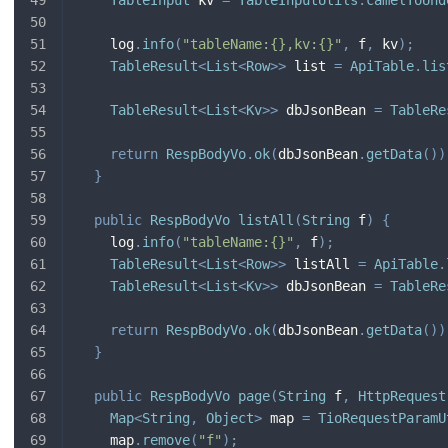
    log
.
info
(
"tableName:{},kv:{}"
,
 f
,
 kv
)
;
TableResult
<
List
<
Row
>
>
 list 
=
ApiTable
.
lis
TableResult
<
List
<
Kv
>
>
 dbJsonBean 
=
TableRe
return
RespBodyVo
.
ok
(
dbJsonBean
.
getData
(
)
)
}
public
RespBodyVo
listAll
(
String
 f
)
{
    log
.
info
(
"tableName:{}"
,
 f
)
;
TableResult
<
List
<
Row
>
>
 listAll 
=
ApiTable
.
TableResult
<
List
<
Kv
>
>
 dbJsonBean 
=
TableRe
return
RespBodyVo
.
ok
(
dbJsonBean
.
getData
(
)
)
}
public
RespBodyVo
page
(
String
 f
,
HttpRequest
Map
<
String
,
Object
>
 map 
=
TioRequestParamU
    map
.
remove
(
"f"
)
;