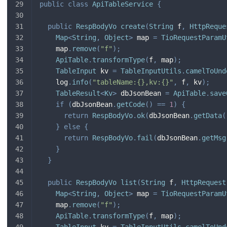
public
class
ApiTableService
{
public
RespBodyVo
create
(
String
 f
,
HttpReque
Map
<
String
,
Object
>
 map 
=
TioRequestParamU
    map
.
remove
(
"f"
)
;
ApiTable
.
transformType
(
f
,
 map
)
;
TableInput
 kv 
=
TableInputUtils
.
camelToUnd
    log
.
info
(
"tableName:{},kv:{}"
,
 f
,
 kv
)
;
TableResult
<
Kv
>
 dbJsonBean 
=
ApiTable
.
save
if
(
dbJsonBean
.
getCode
(
)
==
1
)
{
return
RespBodyVo
.
ok
(
dbJsonBean
.
getData
(
}
else
{
return
RespBodyVo
.
fail
(
dbJsonBean
.
getMsg
}
}
public
RespBodyVo
list
(
String
 f
,
HttpRequest
Map
<
String
,
Object
>
 map 
=
TioRequestParamU
    map
.
remove
(
"f"
)
;
ApiTable
.
transformType
(
f
,
 map
)
;
TableInput
 kv 
=
TableInputUtils
.
camelToUnd