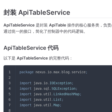
封装 ApiTableService
ApiTableService
是封装
ApiTable
操作的核心服务类，负责
通过统一的接口，简化了控制器中的代码逻辑。
ApiTableService 代码
以下是
ApiTableService
的完整代码：
package
nexus
.
io
.
max
.
blog
.
service
;
import
java
.
io
.
IOException
;
import
java
.
sql
.
SQLException
;
import
java
.
util
.
LinkedHashMap
;
import
java
.
util
.
List
;
import
java
.
util
.
Map
;