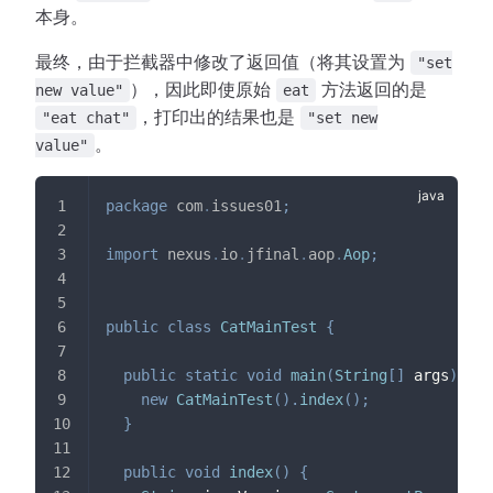
本身。
最终，由于拦截器中修改了返回值（将其设置为
"set
），因此即使原始
方法返回的是
new value"
eat
，打印出的结果也是
"eat chat"
"set new
。
value"
package
com
.
issues01
;
import
nexus
.
io
.
jfinal
.
aop
.
Aop
;
public
class
CatMainTest
{
public
static
void
main
(
String
[
]
 args
)
{
new
CatMainTest
(
)
.
index
(
)
;
}
public
void
index
(
)
{