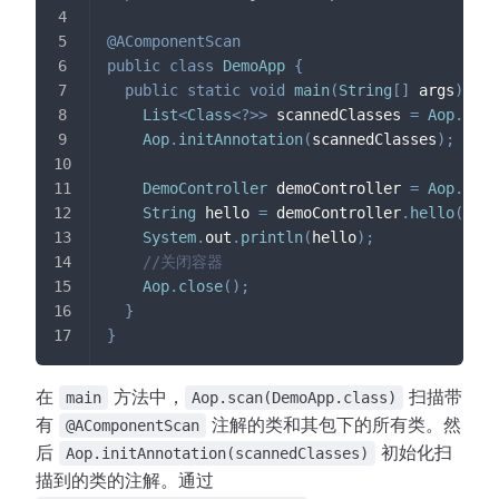
@AComponentScan
public
class
DemoApp
{
public
static
void
main
(
String
[
]
 args
)
thr
List
<
Class
<
?
>
>
 scannedClasses 
=
Aop
.
scan
Aop
.
initAnnotation
(
scannedClasses
)
;
DemoController
 demoController 
=
Aop
.
get
(
String
 hello 
=
 demoController
.
hello
(
)
;
System
.
out
.
println
(
hello
)
;
//关闭容器
Aop
.
close
(
)
;
}
}
在
方法中，
扫描带
main
Aop.scan(DemoApp.class)
有
注解的类和其包下的所有类。然
@AComponentScan
后
初始化扫
Aop.initAnnotation(scannedClasses)
描到的类的注解。通过