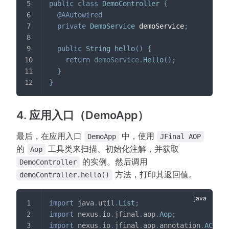
public
class
DemoController
{
@AAutowired
private
DemoService
 demoService
;
public
String
hello
(
)
{
return
demoService
.
Hello
(
)
;
}
}
4. 应用入口（DemoApp）
最后，在应用入口
中，使用
DemoApp
JFinal AOP
的
工具类来扫描、初始化注解，并获取
Aop
的实例。然后调用
DemoController
方法，打印其返回值。
demoController.hello()
import
java
.
util
.
List
;
import
nexus
.
io
.
jfinal
.
aop
.
Aop
;
import
nexus
.
io
.
jfinal
.
aop
.
annotation
.
ACompo