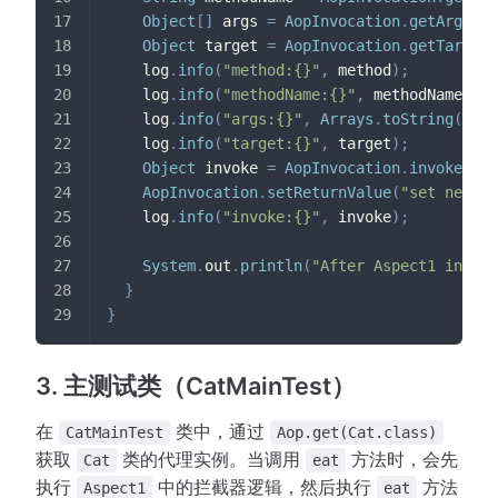
Object
[
]
 args 
=
AopInvocation
.
getArgs
(
)
;
Object
 target 
=
AopInvocation
.
getTarget
(
    log
.
info
(
"method:{}"
,
 method
)
;
    log
.
info
(
"methodName:{}"
,
 methodName
)
;
    log
.
info
(
"args:{}"
,
Arrays
.
toString
(
args
    log
.
info
(
"target:{}"
,
 target
)
;
Object
 invoke 
=
AopInvocation
.
invoke
(
)
;
AopInvocation
.
setReturnValue
(
"set new va
    log
.
info
(
"invoke:{}"
,
 invoke
)
;
System
.
out
.
println
(
"After Aspect1 invoki
}
}
3. 主测试类（CatMainTest）
在
类中，通过
CatMainTest
Aop.get(Cat.class)
获取
类的代理实例。当调用
方法时，会先
Cat
eat
执行
中的拦截器逻辑，然后执行
方法
Aspect1
eat