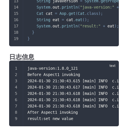
String
 javaVersion 
=
System
.
getProperty
(
System
.
out
.
println
(
"java-version:"
+
 jav
Cat
 cat 
=
Aop
.
get
(
Cat
.
class
)
;
String
 eat 
=
 cat
.
eat
(
)
;
System
.
out
.
println
(
"result:"
+
 eat
)
;
}
}
日志信息
java-version:1.8.0_121
Before Aspect1 invoking
2024-01-30 21:30:43.615 [main] INFO  c.i.Asp
2024-01-30 21:30:43.617 [main] INFO  c.i.Asp
2024-01-30 21:30:43.618 [main] INFO  c.i.Asp
2024-01-30 21:30:43.618 [main] INFO  c.i.Asp
2024-01-30 21:30:43.618 [main] INFO  c.i.Asp
After Aspect1 invoking
result:set new value