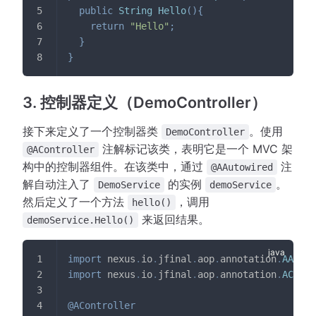
public
String
Hello
(
)
{
return
"Hello"
;
}
}
3. 控制器定义（DemoController）
接下来定义了一个控制器类
。使用
DemoController
注解标记该类，表明它是一个 MVC 架
@AController
构中的控制器组件。在该类中，通过
注
@AAutowired
解自动注入了
的实例
。
DemoService
demoService
然后定义了一个方法
，调用
hello()
来返回结果。
demoService.Hello()
import
nexus
.
io
.
jfinal
.
aop
.
annotation
.
AAutow
import
nexus
.
io
.
jfinal
.
aop
.
annotation
.
AContr
@AController