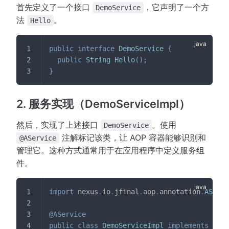
首先定义了一个接口
，它声明了一个方
DemoService
法
。
Hello
public
interface
DemoService
{
public
String
Hello
(
)
;
}
2. 服务实现（DemoServiceImpl）
然后，实现了上述接口
。使用
DemoService
注解标记该类，让 AOP 容器能够识别和
@AService
管理它。这种方式通常用于在应用程序中定义服务组
件。
import
nexus
.
io
.
jfinal
.
aop
.
annotation
.
AServi
@AService
public
class
DemoServiceImpl
implements
Demo