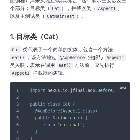
面编程）库来实现拦截器功能。 这个演示主要涉及三
个部分：目标类（
），拦截器类（
），
Cat
Aspect1
以及主测试类（
）。
CatMainTest
1. 目标类（Cat）
类代表了一个简单的实体，包含一个方法
Cat
，该方法通过
注解与
eat()
@AopBefore
Aspect1
类关联，表示在调用
方法前，应先执行
eat()
拦截器的逻辑。
Aspect1
import
nexus
.
io
.
jfinal
.
aop
.
Before
;
public
class
Cat
{
@AopBefore
(
Aspect1
.
class
)
public
String
eat
(
)
{
return
"eat chat"
;
}
}