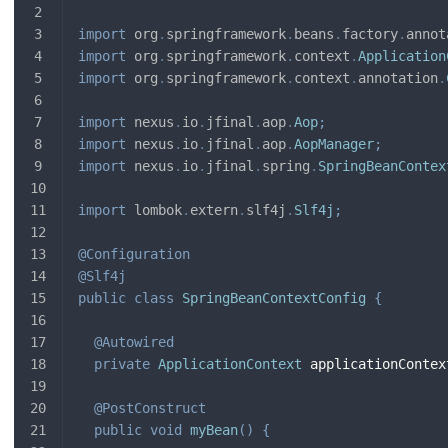
import
org
.
springframework
.
beans
.
factory
.
annot
import
org
.
springframework
.
context
.
Application
import
org
.
springframework
.
context
.
annotation
.
import
nexus
.
io
.
jfinal
.
aop
.
Aop
;
import
nexus
.
io
.
jfinal
.
aop
.
AopManager
;
import
nexus
.
io
.
jfinal
.
spring
.
SpringBeanContex
import
lombok
.
extern
.
slf4j
.
Slf4j
;
@Configuration
@Slf4j
public
class
SpringBeanContextConfig
{
@Autowired
private
ApplicationContext
 applicationContex
@PostConstruct
public
void
myBean
(
)
{