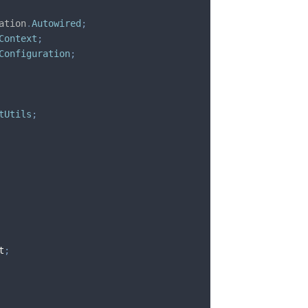
ation
.
Autowired
;
Context
;
Configuration
;
tUtils
;
t
;