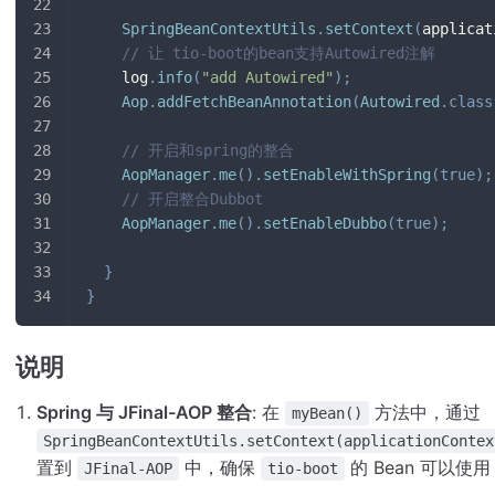
SpringBeanContextUtils
.
setContext
(
applicat
// 让 tio-boot的bean支持Autowired注解
    log
.
info
(
"add Autowired"
)
;
Aop
.
addFetchBeanAnnotation
(
Autowired
.
class
// 开启和spring的整合
AopManager
.
me
(
)
.
setEnableWithSpring
(
true
)
;
// 开启整合Dubbot
AopManager
.
me
(
)
.
setEnableDubbo
(
true
)
;
}
}
说明
Spring 与 JFinal-AOP 整合
: 在
方法中，通过
myBean()
SpringBeanContextUtils.setContext(applicationContex
置到
中，确保
的 Bean 可以使
JFinal-AOP
tio-boot