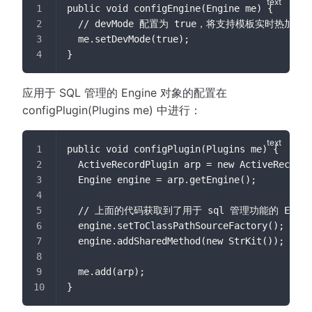
public void configEngine(Engine me) {
  // devMode 配置为 true，将支持模板实时热加载
  me.setDevMode(true);
}
应用于 SQL 管理的 Engine 对象的配置在
configPlugin(Plugins me) 中进行：
public void configPlugin(Plugins me) {
  ActiveRecordPlugin arp = new ActiveRecordP
  Engine engine = arp.getEngine();
  // 上面的代码获取到了用于 sql 管理功能的 Eng
  engine.setToClassPathSourceFactory();
  engine.addSharedMethod(new StrKit());
  me.add(arp);
}