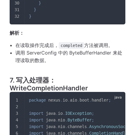
}
}
}
解析：
在读取操作完成后，
方法被调用。
completed
调用 ServerConfig 中的 ByteBufferHandler 来处
理读取的数据。
7. 写入处理器：
WriteCompletionHandler
package
nexus
.
io
.
aio
.
boot
.
handler
;
import
java
.
io
.
IOException
;
import
java
.
nio
.
ByteBuffer
;
import
java
.
nio
.
channels
.
AsynchronousSocketC
import
java
.
nio
.
channels
.
CompletionHandler
;