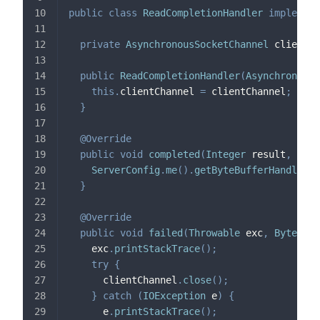
public
class
ReadCompletionHandler
implement
private
AsynchronousSocketChannel
 clientCh
public
ReadCompletionHandler
(
AsynchronousS
this
.
clientChannel 
=
 clientChannel
;
}
@Override
public
void
completed
(
Integer
 result
,
Byte
ServerConfig
.
me
(
)
.
getByteBufferHandler
(
)
}
@Override
public
void
failed
(
Throwable
 exc
,
ByteBuff
    exc
.
printStackTrace
(
)
;
try
{
      clientChannel
.
close
(
)
;
}
catch
(
IOException
 e
)
{
      e
.
printStackTrace
(
)
;