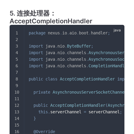
5. 连接处理器：
AcceptCompletionHandler
package
nexus
.
io
.
aio
.
boot
.
handler
;
import
java
.
nio
.
ByteBuffer
;
import
java
.
nio
.
channels
.
AsynchronousServerS
import
java
.
nio
.
channels
.
AsynchronousSocketC
import
java
.
nio
.
channels
.
CompletionHandler
;
public
class
AcceptCompletionHandler
impleme
private
AsynchronousServerSocketChannel
 se
public
AcceptCompletionHandler
(
Asynchronou
this
.
serverChannel 
=
 serverChannel
;
}
@Override