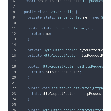
import
nexus
.
io
.
aio
.
boot
.
http
.
HttpRequestRou
public
class
ServerConfig
{
private
static
ServerConfig
 me 
=
new
Serve
public
static
ServerConfig
me
(
)
{
return
 me
;
}
private
ByteBufferHandler
 byteBufferHandle
private
HttpRequestRouter
 httpRequestRoute
public
HttpRequestRouter
getHttpRequestRou
return
 httpRequestRouter
;
}
public
void
setHttpRequestRouter
(
HttpReque
this
.
httpRequestRouter 
=
 httpRequestRout
}
public
ByteBufferHandler
getByteBufferHand