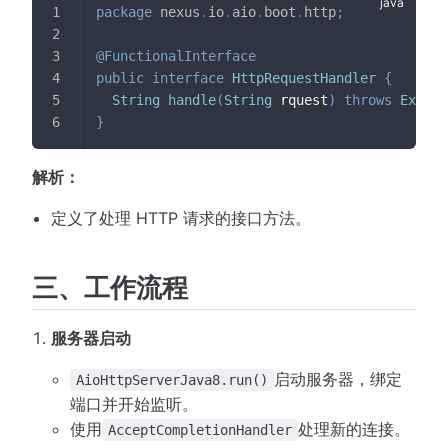
package
nexus
.
io
.
aio
.
boot
.
http
;
@FunctionalInterface
public
interface
HttpRequestHandler
{
String
handle
(
String
 rquest
)
throws
Except
}
解析：
定义了处理 HTTP 请求的接口方法。
三、工作流程
服务器启动
启动服务器，绑定
AioHttpServerJava8.run()
端口并开始监听。
使用
处理新的连接。
AcceptCompletionHandler