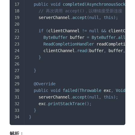
public
void
completed
(
AsynchronousSocketCh
// 再次调用 accept()，以继续接受新连接
    serverChannel
.
accept
(
null
,
this
)
;
if
(
clientChannel 
!=
null
&&
 clientChann
ByteBuffer
 buffer 
=
ByteBuffer
.
allocat
ReadCompletionHandler
 readCompletionHa
      clientChannel
.
read
(
buffer
,
 buffer
,
 rea
}
}
@Override
public
void
failed
(
Throwable
 exc
,
Void
 att
    serverChannel
.
accept
(
null
,
this
)
;
    exc
.
printStackTrace
(
)
;
}
}
解析：