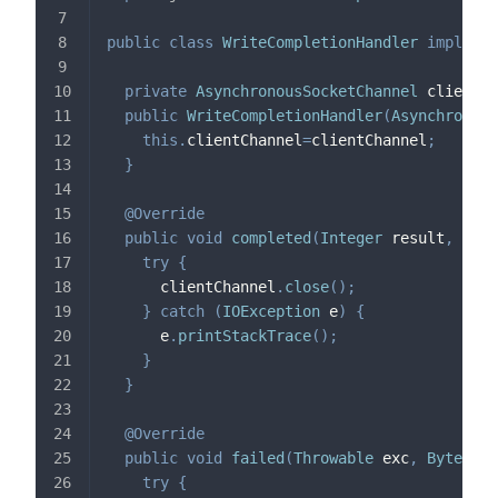
public
class
WriteCompletionHandler
implemen
private
AsynchronousSocketChannel
 clientCh
public
WriteCompletionHandler
(
Asynchronous
this
.
clientChannel
=
clientChannel
;
}
@Override
public
void
completed
(
Integer
 result
,
Byte
try
{
      clientChannel
.
close
(
)
;
}
catch
(
IOException
 e
)
{
      e
.
printStackTrace
(
)
;
}
}
@Override
public
void
failed
(
Throwable
 exc
,
ByteBuff
try
{