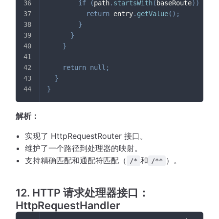
if
(
path
.
startsWith
(
baseRoute
)
)
{
return
 entry
.
getValue
(
)
;
}
}
}
return
null
;
}
}
解析：
实现了 HttpRequestRouter 接口。
维护了一个路径到处理器的映射。
支持精确匹配和通配符匹配（
和
）。
/*
/**
12. HTTP 请求处理器接口：
HttpRequestHandler