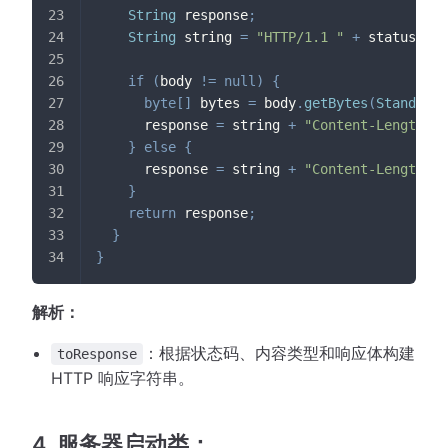
String
 response
;
String
 string 
=
"HTTP/1.1 "
+
 statusCode
if
(
body 
!=
null
)
{
byte
[
]
 bytes 
=
 body
.
getBytes
(
StandardC
      response 
=
 string 
+
"Content-Length: "
}
else
{
      response 
=
 string 
+
"Content-Length: 0
}
return
 response
;
}
}
解析：
：根据状态码、内容类型和响应体构建
toResponse
HTTP 响应字符串。
4. 服务器启动类：