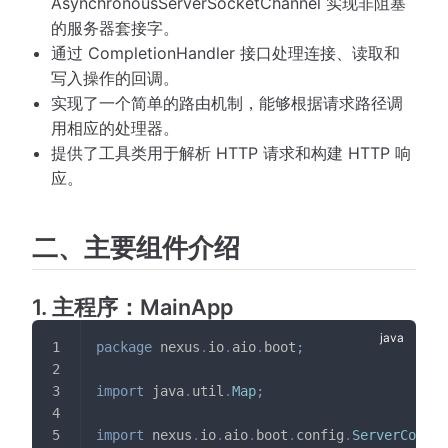
AsynchronousServerSocketChannel 实现非阻塞
的服务器套接字。
通过 CompletionHandler 接口处理连接、读取和
写入操作的回调。
实现了一个简单的路由机制，能够根据请求路径调
用相应的处理器。
提供了工具类用于解析 HTTP 请求和构建 HTTP 响
应。
二、主要组件介绍
1. 主程序：MainApp
package
nexus
.
io
.
aio
.
boot
;
import
java
.
util
.
Map
;
import
nexus
.
io
.
aio
.
boot
.
config
.
ServerConfig