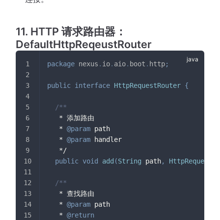
11. HTTP 请求路由器：
DefaultHttpReqeustRouter
package
nexus
.
io
.
aio
.
boot
.
http
;
public
interface
HttpRequestRouter
{
/**
   * 添加路由
   * 
@param
path
   * 
@param
handler
   */
public
void
add
(
String
 path
,
HttpRequestHa
/**
   * 查找路由
   * 
@param
path
   * 
@return