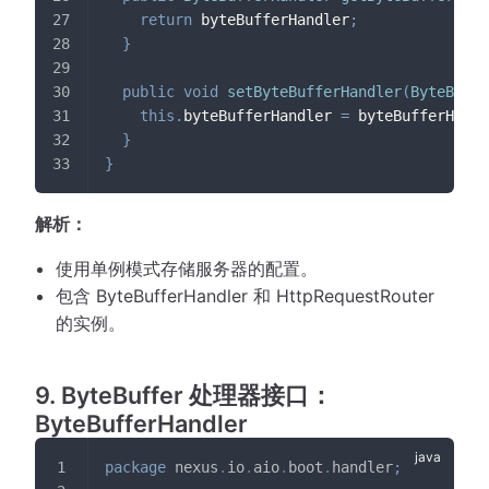
return
 byteBufferHandler
;
}
public
void
setByteBufferHandler
(
ByteBuffe
this
.
byteBufferHandler 
=
 byteBufferHandl
}
}
解析：
使用单例模式存储服务器的配置。
包含 ByteBufferHandler 和 HttpRequestRouter
的实例。
9. ByteBuffer 处理器接口：
ByteBufferHandler
package
nexus
.
io
.
aio
.
boot
.
handler
;