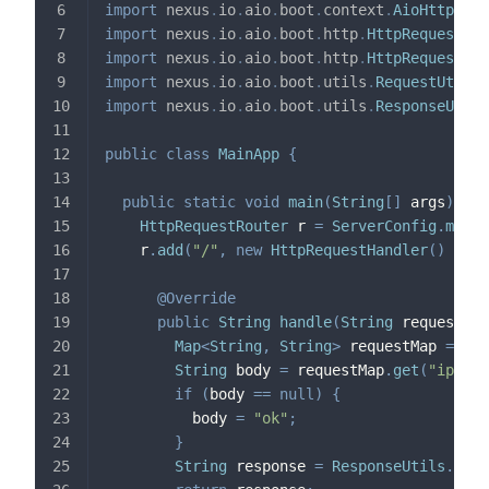
import
nexus
.
io
.
aio
.
boot
.
context
.
AioHttpServ
import
nexus
.
io
.
aio
.
boot
.
http
.
HttpRequestHan
import
nexus
.
io
.
aio
.
boot
.
http
.
HttpRequestRou
import
nexus
.
io
.
aio
.
boot
.
utils
.
RequestUtils
;
import
nexus
.
io
.
aio
.
boot
.
utils
.
ResponseUtils
public
class
MainApp
{
public
static
void
main
(
String
[
]
 args
)
{
HttpRequestRouter
 r 
=
ServerConfig
.
me
(
)
.
    r
.
add
(
"/"
,
new
HttpRequestHandler
(
)
{
@Override
public
String
handle
(
String
 request
)
t
Map
<
String
,
String
>
 requestMap 
=
Req
String
 body 
=
 requestMap
.
get
(
"ip"
)
;
if
(
body 
==
null
)
{
          body 
=
"ok"
;
}
String
 response 
=
ResponseUtils
.
toRe