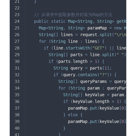
}
// 从请求中提取参数并封装为Map的方法
public
static
Map
<
String
,
String
>
getReque
Map
<
String
,
String
>
 paramMap 
=
new
HashM
String
[
]
 lines 
=
 request
.
split
(
"\r\n"
)
;
for
(
String
 line 
:
 lines
)
{
if
(
line
.
startsWith
(
"GET"
)
||
 line
.
sta
String
[
]
 parts 
=
 line
.
split
(
" "
)
;
if
(
parts
.
length 
>
1
)
{
String
 query 
=
 parts
[
1
]
;
if
(
query
.
contains
(
"?"
)
)
{
String
[
]
 queryParams 
=
 query
.
sub
for
(
String
 param 
:
 queryParams
)
String
[
]
 keyValue 
=
 param
.
spli
if
(
keyValue
.
length 
>
1
)
{
                paramMap
.
put
(
keyValue
[
0
]
,
 ke
}
else
{
                paramMap
.
put
(
keyValue
[
0
]
,
""
}
}