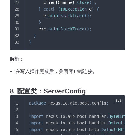
      clientChannel
.
close
(
)
;
}
catch
(
IOException
 e
)
{
      e
.
printStackTrace
(
)
;
}
    exc
.
printStackTrace
(
)
;
}
}
解析：
在写入操作完成后，关闭客户端连接。
8. 配置类：ServerConfig
package
nexus
.
io
.
aio
.
boot
.
config
;
import
nexus
.
io
.
aio
.
boot
.
handler
.
ByteBufferH
import
nexus
.
io
.
aio
.
boot
.
handler
.
DefaultByte
import
nexus
.
io
.
aio
.
boot
.
http
.
DefaultHttpReq