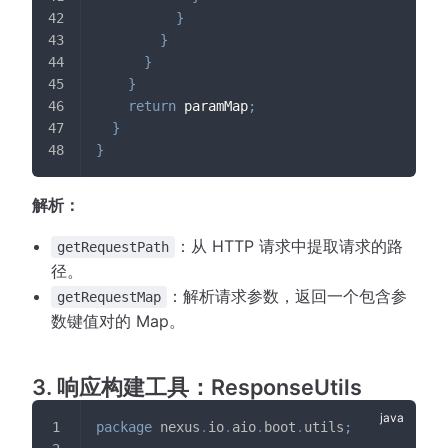
}
}
}
}
return
 paramMap
;
}
}
解析：
：从 HTTP 请求中提取请求的路
getRequestPath
径。
：解析请求参数，返回一个包含参
getRequestMap
数键值对的 Map。
3. 响应构建工具：ResponseUtils
package
nexus
.
io
.
aio
.
boot
.
utils
;