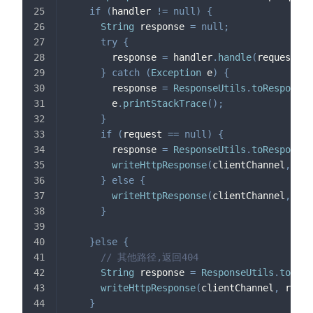
if
(
handler 
!=
null
)
{
String
 response 
=
null
;
try
{
        response 
=
 handler
.
handle
(
request
)
;
}
catch
(
Exception
 e
)
{
        response 
=
ResponseUtils
.
toResponse
(
        e
.
printStackTrace
(
)
;
}
if
(
request 
==
null
)
{
        response 
=
ResponseUtils
.
toResponse
(
writeHttpResponse
(
clientChannel
,
 res
}
else
{
writeHttpResponse
(
clientChannel
,
 res
}
}
else
{
// 其他路径,返回404
String
 response 
=
ResponseUtils
.
toResp
writeHttpResponse
(
clientChannel
,
 respo
}