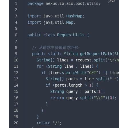
package
nexus
.
io
.
aio
.
boot
.
utils
;
import
java
.
util
.
HashMap
;
import
java
.
util
.
Map
;
public
class
RequestUtils
{
// 从请求中提取请求路径
public
static
String
getRequestPath
(
String
String
[
]
 lines 
=
 request
.
split
(
"\r\n"
)
;
for
(
String
 line 
:
 lines
)
{
if
(
line
.
startsWith
(
"GET"
)
||
 line
.
sta
String
[
]
 parts 
=
 line
.
split
(
" "
)
;
if
(
parts
.
length 
>
1
)
{
String
 query 
=
 parts
[
1
]
;
return
 query
.
split
(
"\\?"
)
[
0
]
;
//
}
}
}
return
"/"
;