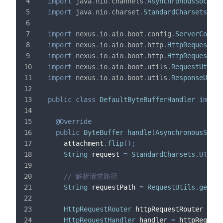
import
java
.
nio
.
channels
.
AsynchronousSocketC
import
java
.
nio
.
charset
.
StandardCharsets
;
import
nexus
.
io
.
aio
.
boot
.
config
.
ServerConfig
import
nexus
.
io
.
aio
.
boot
.
http
.
HttpRequestHan
import
nexus
.
io
.
aio
.
boot
.
http
.
HttpRequestRou
import
nexus
.
io
.
aio
.
boot
.
utils
.
RequestUtils
;
import
nexus
.
io
.
aio
.
boot
.
utils
.
ResponseUtils
public
class
DefaultByteBufferHandler
implem
@Override
public
ByteBuffer
handle
(
AsynchronousSocke
    attachment
.
flip
(
)
;
String
 request 
=
StandardCharsets
.
UTF_8
.
// 解析请求路径
String
 requestPath 
=
RequestUtils
.
getReq
HttpRequestRouter
 httpRequestRouter 
=
Se
HttpRequestHandler
 handler 
=
 httpRequest