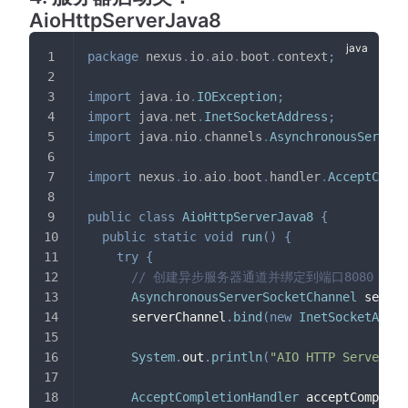
AioHttpServerJava8
package
nexus
.
io
.
aio
.
boot
.
context
;
import
java
.
io
.
IOException
;
import
java
.
net
.
InetSocketAddress
;
import
java
.
nio
.
channels
.
AsynchronousServerS
import
nexus
.
io
.
aio
.
boot
.
handler
.
AcceptCompl
public
class
AioHttpServerJava8
{
public
static
void
run
(
)
{
try
{
// 创建异步服务器通道并绑定到端口8080
AsynchronousServerSocketChannel
 server
      serverChannel
.
bind
(
new
InetSocketAddre
System
.
out
.
println
(
"AIO HTTP Server st
AcceptCompletionHandler
 acceptCompleti