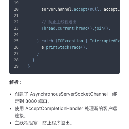
      serverChannel
.
accept
(
null
,
 acceptCompl
// 防止主线程退出
Thread
.
currentThread
(
)
.
join
(
)
;
}
catch
(
IOException
|
InterruptedExcept
      e
.
printStackTrace
(
)
;
}
}
}
解析：
创建了 AsynchronousServerSocketChannel，绑
定到 8080 端口。
使用 AcceptCompletionHandler 处理新的客户端
连接。
主线程阻塞，防止程序退出。