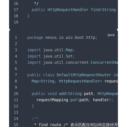
   */
public
HttpRequestHandler
find
(
String
 path
}
package
nexus
.
io
.
aio
.
boot
.
http
;
import
java
.
util
.
Map
;
import
java
.
util
.
Set
;
import
java
.
util
.
concurrent
.
ConcurrentHashMa
public
class
DefaultHttpReqeustRouter
implem
Map
<
String
,
HttpRequestHandler
>
 requestMap
public
void
add
(
String
 path
,
HttpRequestHa
    requestMapping
.
put
(
path
,
 handler
)
;
}
/**
   * find route /* 表示匹配任何以特定路径