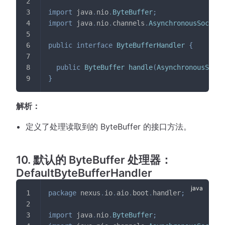
import
java
.
nio
.
ByteBuffer
;
import
java
.
nio
.
channels
.
AsynchronousSocketC
public
interface
ByteBufferHandler
{
public
ByteBuffer
handle
(
AsynchronousSocke
}
解析：
定义了处理读取到的 ByteBuffer 的接口方法。
10. 默认的 ByteBuffer 处理器：
DefaultByteBufferHandler
package
nexus
.
io
.
aio
.
boot
.
handler
;
import
java
.
nio
.
ByteBuffer
;