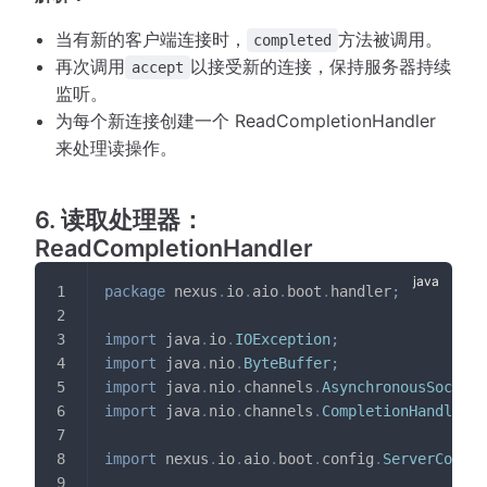
当有新的客户端连接时，
方法被调用。
completed
再次调用
以接受新的连接，保持服务器持续
accept
监听。
为每个新连接创建一个 ReadCompletionHandler
来处理读操作。
6. 读取处理器：
ReadCompletionHandler
package
nexus
.
io
.
aio
.
boot
.
handler
;
import
java
.
io
.
IOException
;
import
java
.
nio
.
ByteBuffer
;
import
java
.
nio
.
channels
.
AsynchronousSocketC
import
java
.
nio
.
channels
.
CompletionHandler
;
import
nexus
.
io
.
aio
.
boot
.
config
.
ServerConfig