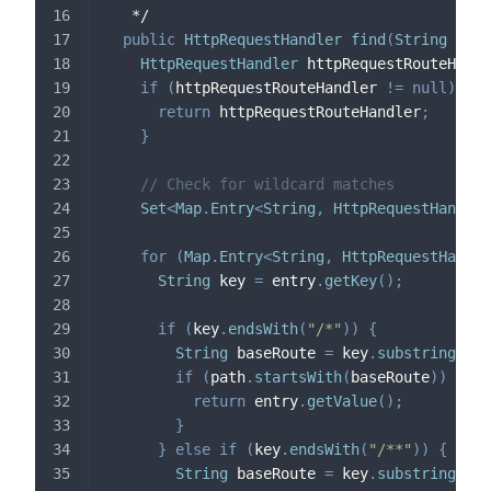
   */
public
HttpRequestHandler
find
(
String
 path
HttpRequestHandler
 httpRequestRouteHandl
if
(
httpRequestRouteHandler 
!=
null
)
{
return
 httpRequestRouteHandler
;
}
// Check for wildcard matches
Set
<
Map
.
Entry
<
String
,
HttpRequestHandler
for
(
Map
.
Entry
<
String
,
HttpRequestHandle
String
 key 
=
 entry
.
getKey
(
)
;
if
(
key
.
endsWith
(
"/*"
)
)
{
String
 baseRoute 
=
 key
.
substring
(
0
,
 
if
(
path
.
startsWith
(
baseRoute
)
)
{
return
 entry
.
getValue
(
)
;
}
}
else
if
(
key
.
endsWith
(
"/**"
)
)
{
String
 baseRoute 
=
 key
.
substring
(
0
,
 