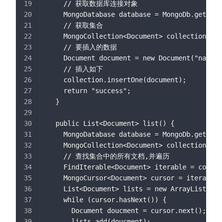
    // 获取数据库连接对象
    MongoDatabase database = MongoDb.getData
    // 获取集合
    MongoCollection<Document> collection = d
    // 要插入的数据
    Document document = new Document("name
    // 插入如下
    collection.insertOne(document);
    return "success";
  }
  public List<Document> list() {
    MongoDatabase database = MongoDb.getData
    MongoCollection<Document> collection = d
    // 查找集合中的所有文档,并遍历
    FindIterable<Document> iterable = collec
    MongoCursor<Document> cursor = iterable.
    List<Document> lists = new ArrayList<>()
    while (cursor.hasNext()) {
      Document doucment = cursor.next();
      lists.add(doucment);