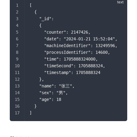
[
  {
    "_id":
    {
      "counter": 2147426,
      "date": "2024-01-21 15:52:04",
      "machineIdentifier": 13249596,
      "processIdentifier": 14600,
      "time": 1705888324000,
      "timeSecond": 1705888324,
      "timestamp": 1705888324
    },
    "name": "张三",
    "sex": "男",
    "age": 18
  }
]