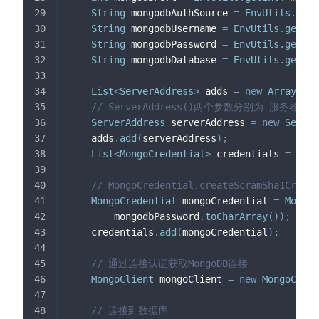
String
 mongodbAuthSource 
=
EnvUtils
.
get
(
String
 mongodbUsername 
=
EnvUtils
.
get
(
"m
String
 mongodbPassword 
=
EnvUtils
.
get
(
"m
String
 mongodbDatabase 
=
EnvUtils
.
get
(
"m
List
<
ServerAddress
>
 adds 
=
new
ArrayList
// ServerAddress()两个参数分别为 服务器地
ServerAddress
 serverAddress 
=
new
Server
    adds
.
add
(
serverAddress
)
;
List
<
MongoCredential
>
 credentials 
=
new
// MongoCredential.createScramSha
MongoCredential
 mongoCredential 
=
MongoC
        mongodbPassword
.
toCharArray
(
)
)
;
    credentials
.
add
(
mongoCredential
)
;
// 通过连接认证获取MongoDB连接
MongoClient
 mongoClient 
=
new
MongoClien
// 连接到数据库