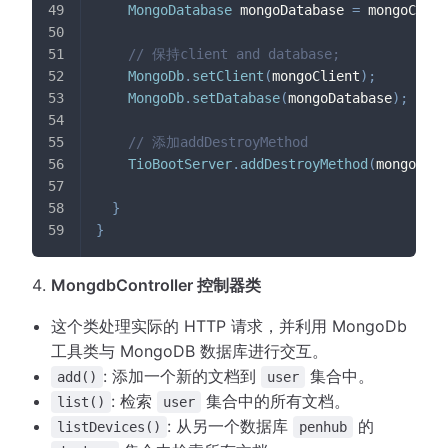
MongoDatabase
 mongoDatabase 
=
 mongoClien
// 保持client and database;
MongoDb
.
setClient
(
mongoClient
)
;
MongoDb
.
setDatabase
(
mongoDatabase
)
;
// 添加addDestroyMethod
TioBootServer
.
addDestroyMethod
(
mongoClie
}
}
MongdbController 控制器类
这个类处理实际的 HTTP 请求，并利用 MongoDb
工具类与 MongoDB 数据库进行交互。
: 添加一个新的文档到
集合中。
add()
user
: 检索
集合中的所有文档。
list()
user
: 从另一个数据库
的
listDevices()
penhub