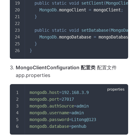
public
static
void
setClient
(
MongoClient
 m
MongoDb
.
mongoClient 
=
 mongoClient
;
}
public
static
void
setDatabase
(
MongoDataba
MongoDb
.
mongoDatabase 
=
 mongoDatabase
;
}
}
MongoClientConfiguration 配置类
配置文件
app.properties
mongodb.host
=
192.168.3.9
mongodb.port
=
27017
mongodb.authSource
=
admin
mongodb.username
=
admin
mongodb.password
=
Litong@123
mongodb.database
=
penhub