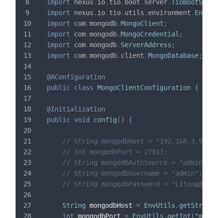
import
nexus
.
io
.
tio
.
boot
.
server
.
TioBootServe
import
nexus
.
io
.
tio
.
utils
.
environment
.
EnvUti
import
com
.
mongodb
.
MongoClient
;
import
com
.
mongodb
.
MongoCredential
;
import
com
.
mongodb
.
ServerAddress
;
import
com
.
mongodb
.
client
.
MongoDatabase
;
@AConfiguration
public
class
MongoClientConfiguration
{
@Initialization
public
void
config
(
)
{
// String mongodbHost = "192.168.3.9";
// int mongodbPort = 27017;
// String mongodbAuthSource = "admin";
// String mongodbUsername = "admin";
// String mongodbPassword = "Litong@123"
String
 mongodbHost 
=
EnvUtils
.
getStr
(
"mo
int
 mongodbPort 
=
EnvUtils
.
getInt
(
"mongo