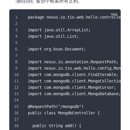
集合中检索所有文档。
devices
package nexus.io.tio.web.hello.controller;
import java.util.ArrayList;
import java.util.List;
import org.bson.Document;
import nexus.io.annotation.RequestPath;
import nexus.io.tio.web.hello.config.MongoDb
import com.mongodb.client.FindIterable;
import com.mongodb.client.MongoCollection;
import com.mongodb.client.MongoCursor;
import com.mongodb.client.MongoDatabase;
@RequestPath("/mongodb")
public class MongdbController {
  public String add() {