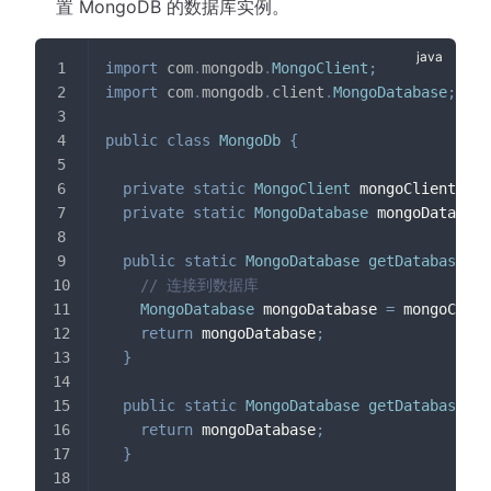
置 MongoDB 的数据库实例。
import
com
.
mongodb
.
MongoClient
;
import
com
.
mongodb
.
client
.
MongoDatabase
;
public
class
MongoDb
{
private
static
MongoClient
 mongoClient
;
private
static
MongoDatabase
 mongoDatabase
public
static
MongoDatabase
getDatabase
(
St
// 连接到数据库
MongoDatabase
 mongoDatabase 
=
 mongoClien
return
 mongoDatabase
;
}
public
static
MongoDatabase
getDatabase
(
)
return
 mongoDatabase
;
}