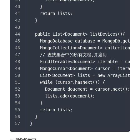
    }
    return lists;
  }
  public List<Document> listDevices(){
    MongoDatabase database = MongoDb.getData
    MongoCollection<Document> collection = d
    // 查找集合中的所有文档,并遍历
    FindIterable<Document> iterable = collec
    MongoCursor<Document> cursor = iterable.
    List<Document> lists = new ArrayList<>()
    while (cursor.hasNext()) {
      Document doucment = cursor.next();
      lists.add(doucment);
    }
    return lists;
  }
}