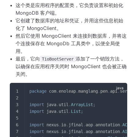
这个类是应用程序的配置类，它负责设置和初始化
MongoDB 客户端。
它创建了数据库的地址和凭证，并用这些信息初始
化了 MongoClient。
然后它使用 MongoClient 来连接到数据库，并将这
个连接保存在 MongoDb 工具类中，以便全局使
用。
最后，它向
添加了一个销毁方法，
TioBootServer
以确保在应用程序关闭时 MongoClient 也会被正确
关闭。
package
com
.
enoleap
.
manglang
.
pen
.
api
.
server
.
import
java
.
util
.
ArrayList
;
import
java
.
util
.
List
;
import
nexus
.
io
.
jfinal
.
aop
.
annotation
.
AConfi
import
nexus
.
io
.
jfinal
.
aop
.
annotation
.
AIniti