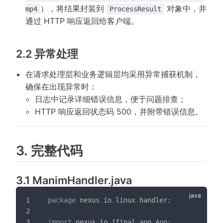
），将结果封装到
对象中，并
mp4
ProcessResult
通过 HTTP 响应返回给客户端。
2.2 异常处理
在请求处理层和业务逻辑层均采用异常捕获机制，
确保在出现异常时：
日志中记录详细错误信息，便于问题排查；
HTTP 响应返回状态码 500，并附带错误信息。
3. 完整代码
3.1 ManimHandler.java
package
nexus
.
io
.
linux
.
handler
;
import
nexus
.
io
.
jfinal
.
aop
.
Aop
;