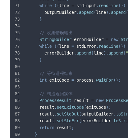
while
(
(
line 
=
 stdInput
.
readLine
(
)
)
!=
n
      outputBuilder
.
append
(
line
)
.
append
(
"\n"
}
// 收集错误输出
StringBuilder
 errorBuilder 
=
new
StringB
while
(
(
line 
=
 stdError
.
readLine
(
)
)
!=
n
      errorBuilder
.
append
(
line
)
.
append
(
"\n"
)
}
// 等待进程结束
int
 exitCode 
=
 process
.
waitFor
(
)
;
// 构造返回实体
ProcessResult
 result 
=
new
ProcessResult
    result
.
setExitCode
(
exitCode
)
;
    result
.
setStdOut
(
outputBuilder
.
toString
(
    result
.
setStdErr
(
errorBuilder
.
toString
(
)
return
 result
;
}