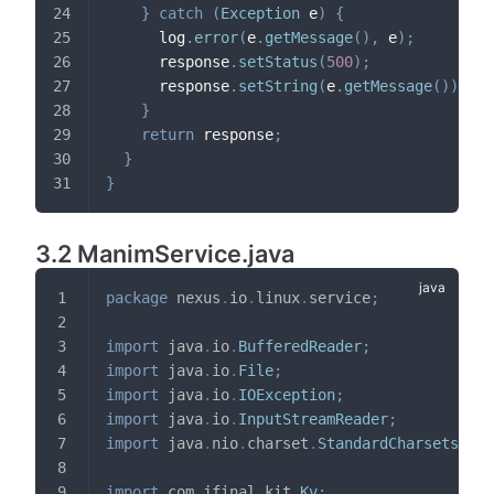
}
catch
(
Exception
 e
)
{
      log
.
error
(
e
.
getMessage
(
)
,
 e
)
;
      response
.
setStatus
(
500
)
;
      response
.
setString
(
e
.
getMessage
(
)
)
;
}
return
 response
;
}
}
3.2 ManimService.java
package
nexus
.
io
.
linux
.
service
;
import
java
.
io
.
BufferedReader
;
import
java
.
io
.
File
;
import
java
.
io
.
IOException
;
import
java
.
io
.
InputStreamReader
;
import
java
.
nio
.
charset
.
StandardCharsets
;
import
com
.
jfinal
.
kit
.
Kv
;