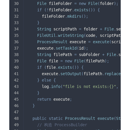
File
 fileFolder 
=
new
File
(
folder
)
;
if
(
!
fileFolder
.
exists
(
)
)
{
      fileFolder
.
mkdirs
(
)
;
}
String
 scriptPath 
=
 folder 
+
File
.
separa
FileUtil
.
writeString
(
code
,
 scriptPath
,
S
ProcessResult
 execute 
=
execute
(
scriptPa
    execute
.
setTaskId
(
id
)
;
String
 filePath 
=
 subFolder 
+
File
.
separ
File
 file 
=
new
File
(
filePath
)
;
if
(
file
.
exists
(
)
)
{
      execute
.
setOutput
(
filePath
.
replace
(
"\\
}
else
{
      log
.
info
(
"file is not exists:{}"
,
 file
}
return
 execute
;
}
public
static
ProcessResult
execute
(
String
// 构造 ProcessBuilder