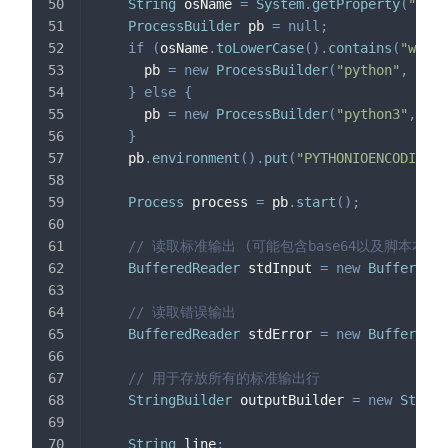
String
 osName 
=
System
.
getProperty
(
"os.n
ProcessBuilder
 pb 
=
null
;
if
(
osName
.
toLowerCase
(
)
.
contains
(
"windo
      pb 
=
new
ProcessBuilder
(
"python"
,
 scri
}
else
{
      pb 
=
new
ProcessBuilder
(
"python3"
,
 scr
}
    pb
.
environment
(
)
.
put
(
"PYTHONIOENCODING"
,
Process
 process 
=
 pb
.
start
(
)
;
// 读取标准输出 (可能包含base64以及脚本本身的
BufferedReader
 stdInput 
=
new
BufferedRe
// 读取错误输出
BufferedReader
 stdError 
=
new
BufferedRe
// 用于存放所有的标准输出行
StringBuilder
 outputBuilder 
=
new
String
String
 line
;