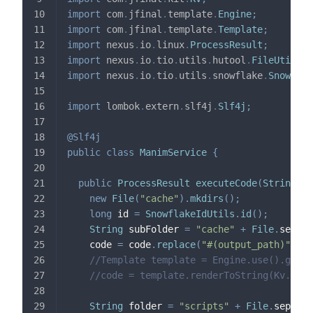
import
com
.
jfinal
.
template
.
Engine
;
import
com
.
jfinal
.
template
.
Template
;
import
nexus
.
io
.
linux
.
ProcessResult
;
import
nexus
.
io
.
tio
.
utils
.
hutool
.
FileUtil
;
import
nexus
.
io
.
tio
.
utils
.
snowflake
.
Snowflak
import
lombok
.
extern
.
slf4j
.
Slf4j
;
@Slf4j
public
class
ManimService
{
public
ProcessResult
executeCode
(
String
 co
new
File
(
"cache"
)
.
mkdirs
(
)
;
long
 id 
=
SnowflakeIdUtils
.
id
(
)
;
String
 subFolder 
=
"cache"
+
File
.
separa
    code 
=
 code
.
replace
(
"#(output_path)"
,
 su
//Template template = Engine.use().getTe
//code = template.renderToString(Kv.by("
String
 folder 
=
"scripts"
+
File
.
separat