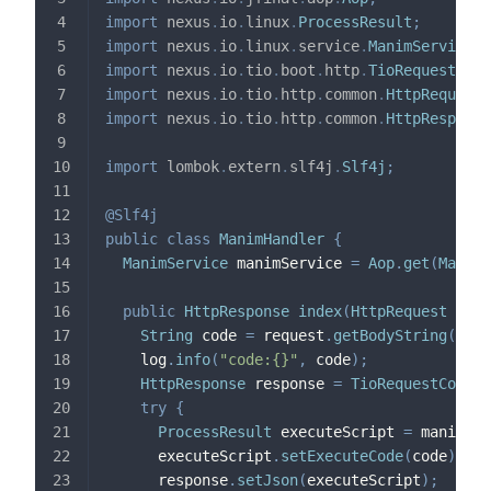
import
nexus
.
io
.
linux
.
ProcessResult
;
import
nexus
.
io
.
linux
.
service
.
ManimService
;
import
nexus
.
io
.
tio
.
boot
.
http
.
TioRequestCont
import
nexus
.
io
.
tio
.
http
.
common
.
HttpRequest
;
import
nexus
.
io
.
tio
.
http
.
common
.
HttpResponse
import
lombok
.
extern
.
slf4j
.
Slf4j
;
@Slf4j
public
class
ManimHandler
{
ManimService
 manimService 
=
Aop
.
get
(
ManimS
public
HttpResponse
index
(
HttpRequest
 requ
String
 code 
=
 request
.
getBodyString
(
)
;
    log
.
info
(
"code:{}"
,
 code
)
;
HttpResponse
 response 
=
TioRequestContex
try
{
ProcessResult
 executeScript 
=
 manimSer
      executeScript
.
setExecuteCode
(
code
)
;
      response
.
setJson
(
executeScript
)
;