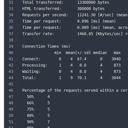
Total transferred:      13300000 bytes
HTML transferred:       300000 bytes
Requests per second:    11241.30 [#/sec] (mean
Time per request:       8.896 [ms] (mean)
Time per request:       0.089 [ms] (mean, acro
Transfer rate:          1460.05 [Kbytes/sec] r
Connection Times (ms)
              min  mean[+/-sd] median   max
Connect:        0    4  67.4      0    3040
Processing:     1    4   8.0      4     873
Waiting:        0    4   8.0      4     873
Total:          1    9  70.1      4    3044
Percentage of the requests served within a cer
  50%      4
  66%      5
  75%      5
  80%      5
  90%      7
  95%      8