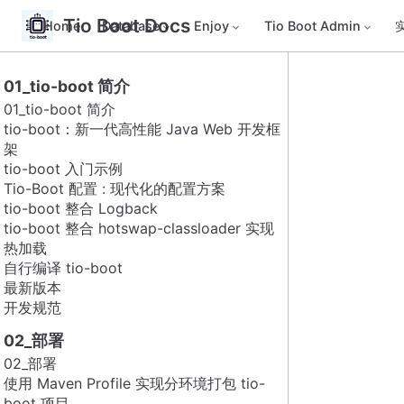
Tio Boot Docs
Home
Database
Enjoy
Tio Boot Admin
01_tio-boot 简介
01_tio-boot 简介
tio-boot：新一代高性能 Java Web 开发框
架
tio-boot 入门示例
Tio-Boot 配置 : 现代化的配置方案
tio-boot 整合 Logback
tio-boot 整合 hotswap-classloader 实现
热加载
自行编译 tio-boot
最新版本
开发规范
02_部署
02_部署
使用 Maven Profile 实现分环境打包 tio-
boot 项目