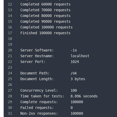
Completed 60000 requests
Completed 70000 requests
Completed 80000 requests
Completed 90000 requests
Completed 100000 requests
Finished 100000 requests
Server Software:        -io
Server Hostname:        localhost
Server Port:            1024
Document Path:          /ok
Document Length:        3 bytes
Concurrency Level:      100
Time taken for tests:   8.896 seconds
Complete requests:      100000
Failed requests:        0
Non-2xx responses:      100000