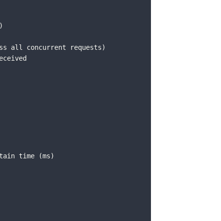
)
ss all concurrent requests)
eceived
tain time (ms)