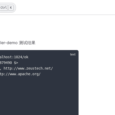
Ctrl
K
handler-demo 测试结果
alhost:1024/ok
879490 $>
, http://www.zeustech.net/
tp://www.apache.org/