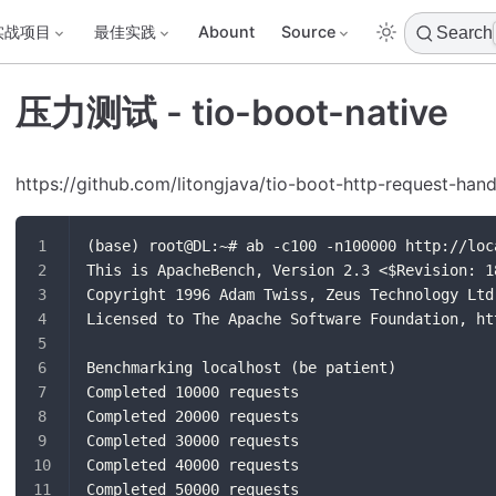
实战项目
最佳实践
Abount
Source
Search
压力测试 - tio-boot-native
https://github.com/litongjava/tio-boot-http-request-
(base) root@DL:~# ab -c100 -n100000 http://loc
This is ApacheBench, Version 2.3 <$Revision: 1
Copyright 1996 Adam Twiss, Zeus Technology Ltd
Licensed to The Apache Software Foundation, ht
Benchmarking localhost (be patient)
Completed 10000 requests
Completed 20000 requests
Completed 30000 requests
Completed 40000 requests
Completed 50000 requests