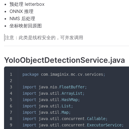
预处理 letterbox
ONNX 推理
NMS 后处理
坐标映射回原图
注意：此类是线程安全的，可并发调用
YoloObjectDetectionService.java
package
com
.
imaginix
.
mc
.
cv
.
services
;
import
java
.
nio
.
FloatBuffer
;
import
java
.
util
.
ArrayList
;
import
java
.
util
.
HashMap
;
import
java
.
util
.
List
;
import
java
.
util
.
Map
;
import
java
.
util
.
concurrent
.
Callable
;
import
java
.
util
.
concurrent
.
ExecutorService
;