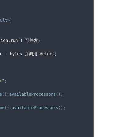
ult
>
）
ssion.run() 可并发）
 + bytes 并调用 detect）
x"
;
e
(
)
.
availableProcessors
(
)
;
me
(
)
.
availableProcessors
(
)
;