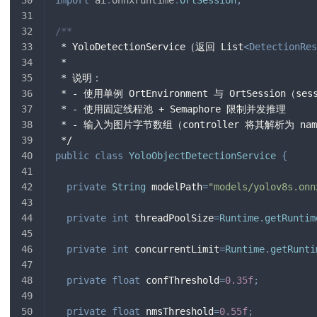
/**
 * YoloDetectionService（返回 List
<
DetectionRes
 *
 * 说明：
 * - 使用单例 OrtEnvironment 与 OrtSession（se
 * - 使用固定线程池 + Semaphore 限制并发推理
 * - 输入为图片字节数组（controller 将其解析为 name
 */
public
class
YoloObjectDetectionService
{
private
String
 modelPath
=
"models/yolov8s.onn
private
int
 threadPoolSize
=
Runtime
.
getRuntim
private
int
 concurrentLimit
=
Runtime
.
getRunti
private
float
 confThreshold
=
0.35f
;
private
float
 nmsThreshold
=
0.55f
;