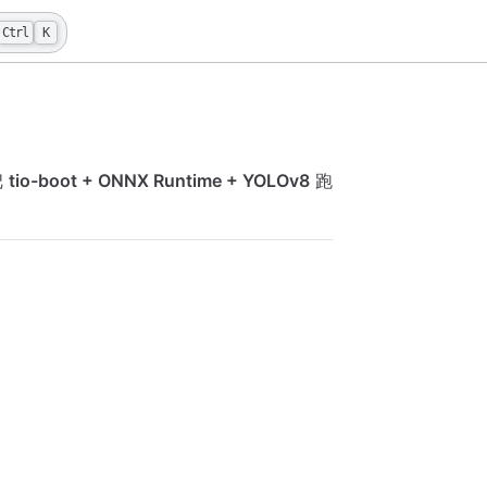
Ctrl
K
把
tio-boot + ONNX Runtime + YOLOv8
跑