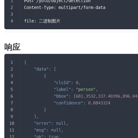
POST /yolo/object/detection
Content-Type: multipart/form-data
file: 二进制图片
响应
{
"data"
:
[
{
"clsId"
:
0
,
"label"
:
"person"
,
"bbox"
:
[
681.3532
,
337.40396
,
896.04
"confidence"
:
0.8843324
}
]
,
"error"
:
null
,
"msg"
:
null
,
"ok"
:
true
,