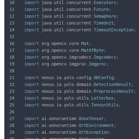
import
java
.
util
.
concurrent
.
Executors
;
import
java
.
util
.
concurrent
.
Future
;
import
java
.
util
.
concurrent
.
Semaphore
;
import
java
.
util
.
concurrent
.
TimeUnit
;
import
java
.
util
.
concurrent
.
TimeoutException
;
import
org
.
opencv
.
core
.
Mat
;
import
org
.
opencv
.
core
.
MatOfByte
;
import
org
.
opencv
.
imgcodecs
.
Imgcodecs
;
import
org
.
opencv
.
imgproc
.
Imgproc
;
import
nexus
.
io
.
yolo
.
config
.
ODConfig
;
import
nexus
.
io
.
yolo
.
domain
.
DetectionResult
;
import
nexus
.
io
.
yolo
.
domain
.
PreprocessResult
;
import
nexus
.
io
.
yolo
.
utils
.
Letterbox
;
import
nexus
.
io
.
yolo
.
utils
.
TensorUtils
;
import
ai
.
onnxruntime
.
OnnxTensor
;
import
ai
.
onnxruntime
.
OrtEnvironment
;
import
ai
.
onnxruntime
.
OrtException
;
import
ai
.
onnxruntime
.
OrtSession
;