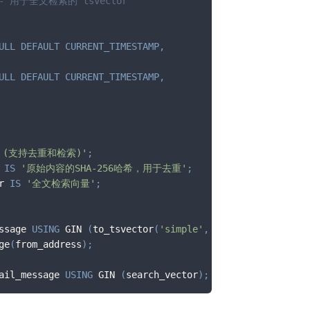
-- 用于全文检索的 tsvector
ULL
DEFAULT
CURRENT_TIMESTAMP
,
ULL
DEFAULT
CURRENT_TIMESTAMP
,
 (支持去重和检索)'
;
 
IS
'原始内容的SHA-256哈希，用于去重'
;
r 
IS
'全文检索向量'
;
ssage 
USING
 GIN 
(
to_tsvector
(
'simple'
,
 subject
)
)
;
-- 主
ge
(
from_address
)
;
ail_message 
USING
 GIN 
(
search_vector
)
;