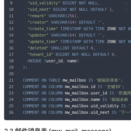
"uid_validity"
BIGINT
NOT
NULL
,
--
"uid_next"
BIGINT
NOT
NULL
DEFAULT
1
,
--
"remark"
VARCHAR
(
256
)
,
"creator"
VARCHAR
(
64
)
DEFAULT
''
,
"create_time"
TIMESTAMP
WITH
TIME
 ZONE 
NOT
N
"updater"
VARCHAR
(
64
)
DEFAULT
''
,
"update_time"
TIMESTAMP
WITH
TIME
 ZONE 
NOT
N
"deleted"
SMALLINT
DEFAULT
0
,
"tenant_id"
BIGINT
NOT
NULL
DEFAULT
0
,
UNIQUE
(
user_id
,
 name
)
)
;
COMMENT
ON
TABLE
 mw_mailbox 
IS
'邮箱目录表'
;
COMMENT
ON
COLUMN
 mw_mailbox
.
id 
IS
'主键ID'
;
COMMENT
ON
COLUMN
 mw_mailbox
.
user_id 
IS
'所属用户
COMMENT
ON
COLUMN
 mw_mailbox
.
name 
IS
'邮箱名称 (如
COMMENT
ON
COLUMN
 mw_mailbox
.
uid_validity 
IS
COMMENT
ON
COLUMN
 mw_mailbox
.
uid_next 
IS
'下一