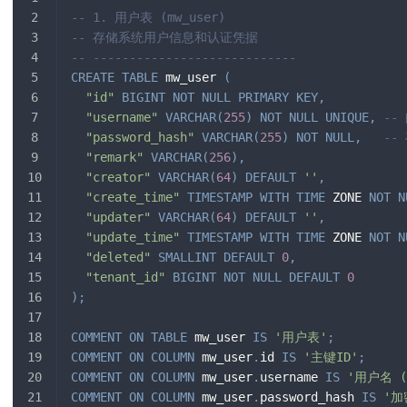
-- 1. 用户表 (mw_user)
-- 存储系统用户信息和认证凭据
-- ----------------------------
CREATE
TABLE
 mw_user 
(
"id"
BIGINT
NOT
NULL
PRIMARY
KEY
,
"username"
VARCHAR
(
255
)
NOT
NULL
UNIQUE
,
--
"password_hash"
VARCHAR
(
255
)
NOT
NULL
,
--
"remark"
VARCHAR
(
256
)
,
"creator"
VARCHAR
(
64
)
DEFAULT
''
,
"create_time"
TIMESTAMP
WITH
TIME
 ZONE 
NOT
N
"updater"
VARCHAR
(
64
)
DEFAULT
''
,
"update_time"
TIMESTAMP
WITH
TIME
 ZONE 
NOT
N
"deleted"
SMALLINT
DEFAULT
0
,
"tenant_id"
BIGINT
NOT
NULL
DEFAULT
0
)
;
COMMENT
ON
TABLE
 mw_user 
IS
'用户表'
;
COMMENT
ON
COLUMN
 mw_user
.
id 
IS
'主键ID'
;
COMMENT
ON
COLUMN
 mw_user
.
username 
IS
'用户名 
COMMENT
ON
COLUMN
 mw_user
.
password_hash 
IS
'加