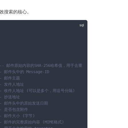
效搜索的核心。
-- 邮件原始内容的SHA-256哈希值，用于去重
- 邮件头中的 Message-ID
-- 邮件主题
-- 发件人地址
-- 收件人地址 (可以是多个，用逗号分隔)
-- 抄送地址
-- 邮件头中的原始发送日期
-- 是否包含附件
-- 邮件大小 (字节)
-- 邮件的完整原始内容 (MIME格式)