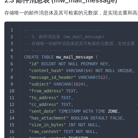
2.3 邮件消息表 (mw_mail_message)
存储唯一的邮件消息体及其可检索的元数据，是实现去重和高
-- ----------------------------
-- 3. 邮件消息表 (mw_mail_message)
-- 存储唯一的邮件消息体及其可检索的元数据，支持去重
-- ----------------------------
CREATE
TABLE
 mw_mail_message 
(
"id"
BIGINT
NOT
NULL
PRIMARY
KEY
,
"content_hash"
VARCHAR
(
64
)
NOT
NULL
UNIQUE
,
"message_id_header"
VARCHAR
(
512
)
,
-
"subject"
VARCHAR
(
1024
)
,
"from_address"
TEXT
,
"to_address"
TEXT
,
"cc_address"
TEXT
,
"sent_date"
TIMESTAMP
WITH
TIME
 ZONE
,
"has_attachment"
BOOLEAN
DEFAULT
FALSE
,
"size_in_bytes"
INT
NOT
NULL
,
"raw_content"
TEXT
NOT
NULL
,