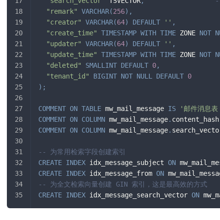
"search_vector"
 TSVECTOR
,
"remark"
VARCHAR
(
256
)
,
"creator"
VARCHAR
(
64
)
DEFAULT
''
,
"create_time"
TIMESTAMP
WITH
TIME
 ZONE 
NOT
N
"updater"
VARCHAR
(
64
)
DEFAULT
''
,
"update_time"
TIMESTAMP
WITH
TIME
 ZONE 
NOT
N
"deleted"
SMALLINT
DEFAULT
0
,
"tenant_id"
BIGINT
NOT
NULL
DEFAULT
0
)
;
COMMENT
ON
TABLE
 mw_mail_message 
IS
'邮件消息表
COMMENT
ON
COLUMN
 mw_mail_message
.
content_hash
COMMENT
ON
COLUMN
 mw_mail_message
.
search_vecto
-- 为常用检索字段创建索引
CREATE
INDEX
 idx_message_subject 
ON
 mw_mail_me
CREATE
INDEX
 idx_message_from 
ON
 mw_mail_messa
-- 为全文检索向量创建 GIN 索引，这是最高效的方式
CREATE
INDEX
 idx_message_search_vector 
ON
 mw_m