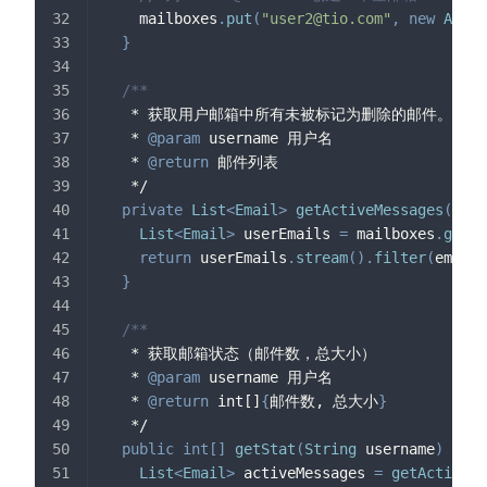
    mailboxes
.
put
(
"
user2@tio.com
"
,
new
Array
}
/**
   * 获取用户邮箱中所有未被标记为删除的邮件。
   * 
@param
username
 用户名
   * 
@return
 邮件列表
   */
private
List
<
Email
>
getActiveMessages
(
Stri
List
<
Email
>
 userEmails 
=
 mailboxes
.
getOr
return
 userEmails
.
stream
(
)
.
filter
(
email 
}
/**
   * 获取邮箱状态（邮件数，总大小）
   * 
@param
username
 用户名
   * 
@return
 int[]
{
邮件数, 总大小
}
   */
public
int
[
]
getStat
(
String
 username
)
{
List
<
Email
>
 activeMessages 
=
getActiveMe