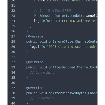
      channelContext
.
set
(
"sessionContext"
,
 s
// 2. 立即发送欢迎消息
Pop3SessionContext
.
sendOk
(
channelConte
      log
.
info
(
"POP3 >>> +OK welcome message
}
}
@Override
public
void
onBeforeClose
(
ChannelContext
 c
    log
.
info
(
"POP3 client disconnected: {}"
,
}
@Override
public
void
onAfterDecoded
(
ChannelContext
 
// Do nothing
}
@Override
public
void
onAfterReceivedBytes
(
ChannelCo
// Do nothing
}