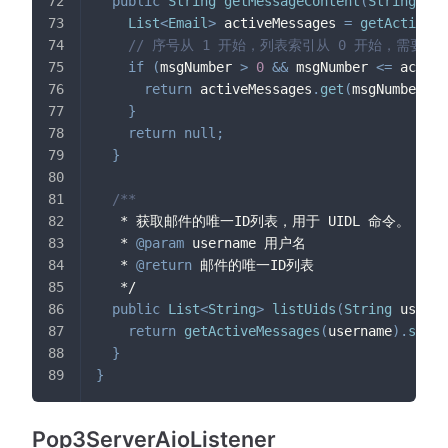
public
String
getMessageContent
(
String
 use
List
<
Email
>
 activeMessages 
=
getActiveMe
// 序号从 1 开始，列表索引从 0 开始，需要转
if
(
msgNumber 
>
0
&&
 msgNumber 
<=
 active
return
 activeMessages
.
get
(
msgNumber 
-
}
return
null
;
}
/**
   * 获取邮件的唯一ID列表，用于 UIDL 命令。
   * 
@param
username
 用户名
   * 
@return
 邮件的唯一ID列表
   */
public
List
<
String
>
listUids
(
String
 userna
return
getActiveMessages
(
username
)
.
strea
}
}
Pop3ServerAioListener