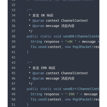
/**
   * 发送 OK 响应
   * 
@param
context
 ChannelContext
   * 
@param
message
 消息内容
   */
public
static
void
sendOk
(
ChannelContext
 c
String
 response 
=
"+OK "
+
 message 
+
"\r
Tio
.
send
(
context
,
new
Pop3Packet
(
respons
}
/**
   * 发送 ERR 响应
   * 
@param
context
 ChannelContext
   * 
@param
message
 消息内容
   */
public
static
void
sendErr
(
ChannelContext
 
String
 response 
=
"-ERR "
+
 message 
+
"\
Tio
.
send
(
context
,
new
Pop3Packet
(
respons
}