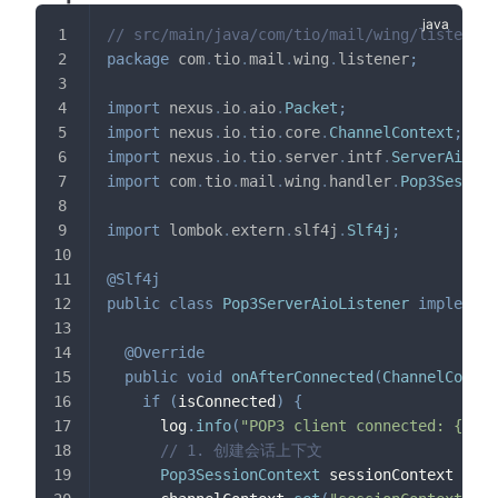
// src/main/java/com/tio/mail/wing/listener/
package
com
.
tio
.
mail
.
wing
.
listener
;
import
nexus
.
io
.
aio
.
Packet
;
import
nexus
.
io
.
tio
.
core
.
ChannelContext
;
import
nexus
.
io
.
tio
.
server
.
intf
.
ServerAioLis
import
com
.
tio
.
mail
.
wing
.
handler
.
Pop3Session
import
lombok
.
extern
.
slf4j
.
Slf4j
;
@Slf4j
public
class
Pop3ServerAioListener
implement
@Override
public
void
onAfterConnected
(
ChannelContex
if
(
isConnected
)
{
      log
.
info
(
"POP3 client connected: {}"
,
 
// 1. 创建会话上下文
Pop3SessionContext
 sessionContext 
=
ne