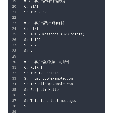
# 7. 客户端查看邮箱状态
C: STAT
S: +OK 2 320
# 8. 客户端列出所有邮件
C: LIST
S: +OK 2 messages (320 octets)
S: 1 120
S: 2 200
S: .
# 9. 客户端获取第一封邮件
C: RETR 1
S: +OK 120 octets
S: From: 
bob@example.com
S: To: 
alice@example.com
S: Subject: Hello
S: 
S: This is a test message.
S: .