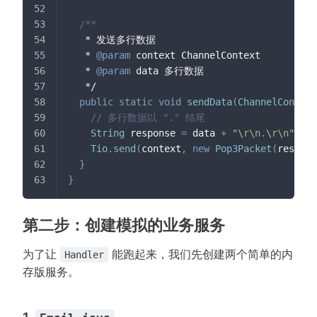
/**
   * 发送多行数据
   * 
@param
context
 ChannelContext
   * 
@param
data
 多行数据
   */
public
static
void
sendData
(
ChannelContext
// 多行数据以 "." 结尾
String
 response 
=
 data 
+
"\r\n.\r\n"
;
Tio
.
send
(
context
,
new
Pop3Packet
(
respons
}
}
第二步：创建模拟的业务服务
为了让
能跑起来，我们先创建两个简单的内
Handler
存版服务。