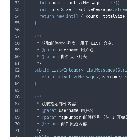
int
 count 
=
 activeMessages
.
size
(
)
;
int
 totalSize 
=
 activeMessages
.
stream
(
)
.
return
new
int
[
]
{
 count
,
 totalSize 
}
;
}
/**
   * 获取邮件大小列表，用于 LIST 命令。
   * 
@param
username
 用户名
   * 
@return
 邮件大小列表
   */
public
List
<
Integer
>
listMessages
(
String
 u
return
getActiveMessages
(
username
)
.
strea
}
/**
   * 获取指定邮件内容
   * 
@param
username
 用户名
   * 
@param
msgNumber
 邮件序号 (从 1 开始)
   * 
@return
 邮件原始内容
   */