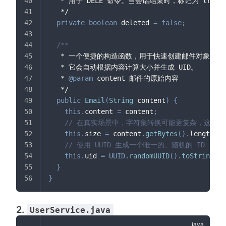
   * 用于 DELE 命令。当会话结束时，标记为 tru
   */
private
boolean
 deleted 
=
false
;
/**
   * 一个便捷的构造函数，用于快速创建邮件对象。
   * 它会自动根据内容计算大小并生成 UID。
   * 
@param
content
 邮件的原始内容
   */
public
Email
(
String
 content
)
{
this
.
content 
=
 content
;
// 在真实场景中，字符集转换可能更复杂，这里用 ge
this
.
size 
=
 content
.
getBytes
(
)
.
length
;
// 使用 UUID 生成一个唯一的、随机的 ID
this
.
uid 
=
UUID
.
randomUUID
(
)
.
toString
(
)
.
}
}
2.
UserService.java