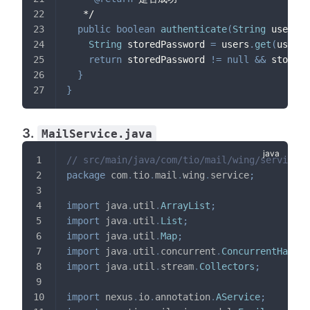
   */
public
boolean
authenticate
(
String
 usernam
String
 storedPassword 
=
 users
.
get
(
userna
return
 storedPassword 
!=
null
&&
 storedP
}
}
3.
MailService.java
// src/main/java/com/tio/mail/wing/service/M
package
com
.
tio
.
mail
.
wing
.
service
;
import
java
.
util
.
ArrayList
;
import
java
.
util
.
List
;
import
java
.
util
.
Map
;
import
java
.
util
.
concurrent
.
ConcurrentHashMa
import
java
.
util
.
stream
.
Collectors
;
import
nexus
.
io
.
annotation
.
AService
;