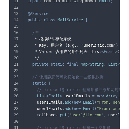
import
com
.
tio
.
mail
.
wing
.
model
.
Email
;
@AService
public
class
MailService
{
/**
   * 模拟邮件存储系统
   * Key: 用户名 (e.g., "
user1@tio.com
")
   * Value: 该用户的邮件列表 (List
<
Email
>
)
   */
private
static
final
Map
<
String
,
List
<
Emai
// 使用静态代码块初始化一些模拟数据
static
{
// 为 
user1@tio.com
 创建邮箱并添加两封邮件
List
<
Email
>
 user1Emails 
=
new
ArrayList
<
    user1Emails
.
add
(
new
Email
(
"From: 
sender@
    user1Emails
.
add
(
new
Email
(
"From: 
another
    mailboxes
.
put
(
"
user1@tio.com
"
,
 user1Emai
// 为 
user2@tio.com
 创建一个空邮箱