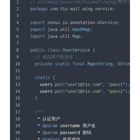
// src/main/java/com/tio/mail/wing/service/U
package
com
.
tio
.
mail
.
wing
.
service
;
import
nexus
.
io
.
annotation
.
AService
;
import
java
.
util
.
HashMap
;
import
java
.
util
.
Map
;
public
class
UserService
{
// 模拟用户数据库
private
static
final
Map
<
String
,
String
>
 u
static
{
    users
.
put
(
"
user1@tio.com
"
,
"pass1"
)
;
    users
.
put
(
"
user2@tio.com
"
,
"pass2"
)
;
}
/**
   * 认证用户
   * 
@param
username
 用户名
   * 
@param
password
 密码
   * 
@return
 是否成功