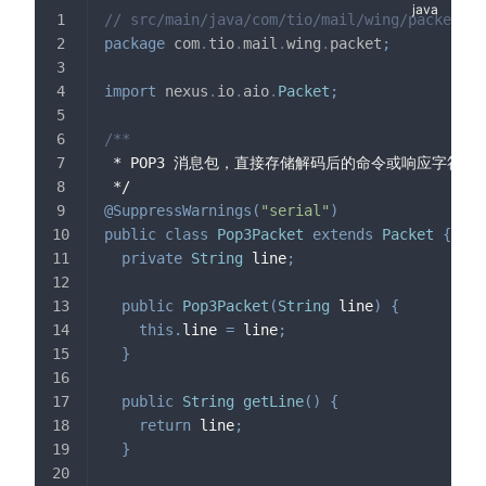
// src/main/java/com/tio/mail/wing/packet/Po
package
com
.
tio
.
mail
.
wing
.
packet
;
import
nexus
.
io
.
aio
.
Packet
;
/**
 * POP3 消息包，直接存储解码后的命令或响应字符串
 */
@SuppressWarnings
(
"serial"
)
public
class
Pop3Packet
extends
Packet
{
private
String
 line
;
public
Pop3Packet
(
String
 line
)
{
this
.
line 
=
 line
;
}
public
String
getLine
(
)
{
return
 line
;
}