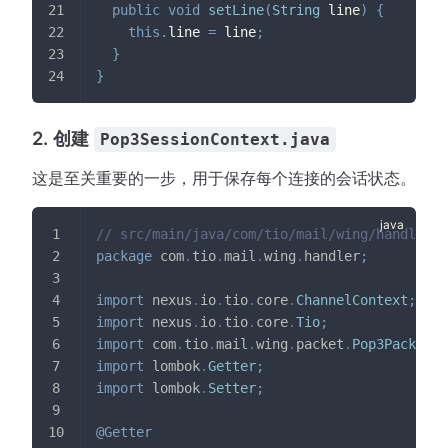
public
void
setLine
(
String
 line
)
{
this
.
line 
=
 line
;
}
}
2. 创建
Pop3SessionContext.java
这是至关重要的一步，用于保存每个连接的会话状态。
// src/main/java/com/tio/mail/wing/handler/P
package
com
.
tio
.
mail
.
wing
.
handler
;
import
nexus
.
io
.
tio
.
core
.
ChannelContext
;
import
nexus
.
io
.
tio
.
core
.
Tio
;
import
com
.
tio
.
mail
.
wing
.
packet
.
Pop3Packet
;
import
lombok
.
Getter
;
import
lombok
.
Setter
;
@Getter