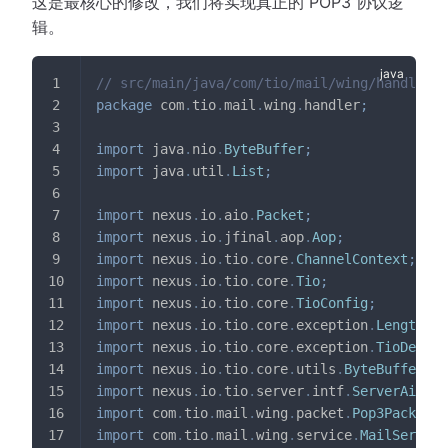
这是最核心的修改，我们将实现真正的 POP3 协议逻
辑。
// src/main/java/com/tio/mail/wing/handler/P
package
com
.
tio
.
mail
.
wing
.
handler
;
import
java
.
nio
.
ByteBuffer
;
import
java
.
util
.
List
;
import
nexus
.
io
.
aio
.
Packet
;
import
nexus
.
io
.
jfinal
.
aop
.
Aop
;
import
nexus
.
io
.
tio
.
core
.
ChannelContext
;
import
nexus
.
io
.
tio
.
core
.
Tio
;
import
nexus
.
io
.
tio
.
core
.
TioConfig
;
import
nexus
.
io
.
tio
.
core
.
exception
.
LengthOve
import
nexus
.
io
.
tio
.
core
.
exception
.
TioDecode
import
nexus
.
io
.
tio
.
core
.
utils
.
ByteBufferUti
import
nexus
.
io
.
tio
.
server
.
intf
.
ServerAioHan
import
com
.
tio
.
mail
.
wing
.
packet
.
Pop3Packet
;
import
com
.
tio
.
mail
.
wing
.
service
.
MailService