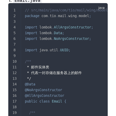
1.
Email.java
// src/main/java/com/tio/mail/wing/model/Ema
package
com
.
tio
.
mail
.
wing
.
model
;
import
lombok
.
AllArgsConstructor
;
import
lombok
.
Data
;
import
lombok
.
NoArgsConstructor
;
import
java
.
util
.
UUID
;
/**
 * 邮件实体类
 * 代表一封存储在服务器上的邮件
 */
@Data
@NoArgsConstructor
@AllArgsConstructor
public
class
Email
{
/**