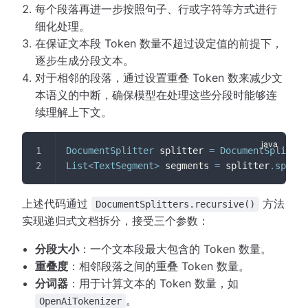
每个段落再进一步按照句子、行或字符等方式进行
细化处理。
在保证文本段 Token 数量不超过设定值的前提下，
逐步生成分段文本。
对于相邻的段落，通过设置重叠 Token 数来减少文
本语义的中断，确保模型在处理这些分段时能够连
续理解上下文。
DocumentSplitter
 splitter 
=
DocumentSplitter
List
<
TextSegment
>
 segments 
=
 splitter
.
split
(
上述代码通过
方法
DocumentSplitters.recursive()
实现递归式文档拆分，接受三个参数：
分段大小
：一个文本段最大包含的 Token 数量。
重叠度
：相邻段落之间的重叠 Token 数量。
分词器
：用于计算文本的 Token 数量，如
。
OpenAiTokenizer