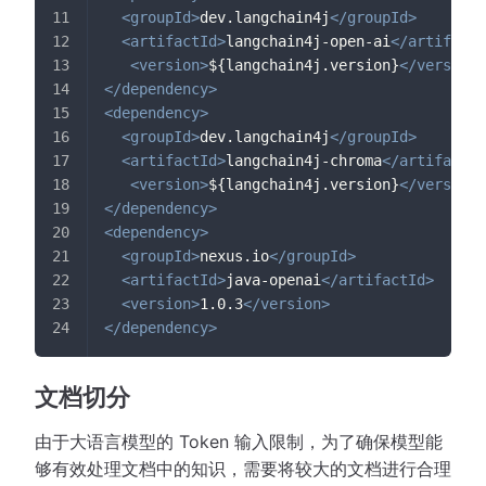
<
groupId
>
dev.langchain4j
</
groupId
>
<
artifactId
>
langchain4j-open-ai
</
artifactI
<
version
>
${langchain4j.version}
</
version
>
</
dependency
>
<
dependency
>
<
groupId
>
dev.langchain4j
</
groupId
>
<
artifactId
>
langchain4j-chroma
</
artifactId
<
version
>
${langchain4j.version}
</
version
>
</
dependency
>
<
dependency
>
<
groupId
>
nexus.io
</
groupId
>
<
artifactId
>
java-openai
</
artifactId
>
<
version
>
1.0.3
</
version
>
</
dependency
>
文档切分
由于大语言模型的 Token 输入限制，为了确保模型能
够有效处理文档中的知识，需要将较大的文档进行合理