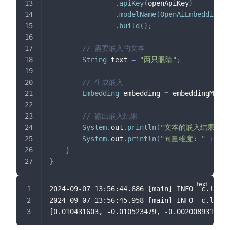
.
apiKey
(
openApiKey
)
.
modelName
(
OpenAiEmbeddingMo
.
build
(
)
;
// 需要嵌入的文本
String
 text 
=
"两只眼睛"
;
// 生成嵌入
Embedding
 embedding 
=
 embeddingModel
// 输出嵌入结果
System
.
out
.
println
(
"文本的嵌入结果: "
System
.
out
.
println
(
"向量维度: "
+
 emb
}
}
2024-09-07 13:56:44.686 [main] INFO  c.l.t
2024-09-07 13:56:45.958 [main] INFO  c.l
[0.010431603, -0.010523479, -0.0020089315, -