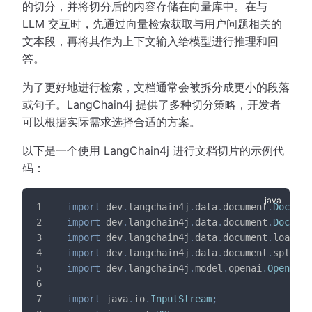
的切分，并将切分后的内容存储在向量库中。在与
LLM 交互时，先通过向量检索获取与用户问题相关的
文本段，再将其作为上下文输入给模型进行推理和回
答。
为了更好地进行检索，文档通常会被拆分成更小的段落
或句子。LangChain4j 提供了多种切分策略，开发者
可以根据实际需求选择合适的方案。
以下是一个使用 LangChain4j 进行文档切片的示例代
码：
import
dev
.
langchain4j
.
data
.
document
.
Documen
import
dev
.
langchain4j
.
data
.
document
.
Documen
import
dev
.
langchain4j
.
data
.
document
.
loader
.
import
dev
.
langchain4j
.
data
.
document
.
splitte
import
dev
.
langchain4j
.
model
.
openai
.
OpenAiTo
import
java
.
io
.
InputStream
;