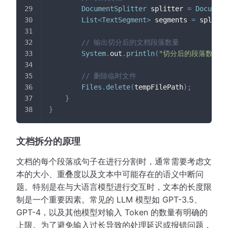
DocumentSplitter
 splitter 
=
Document
List
<
TextSegment
>
 segments 
=
 splitte
// 输出切分后的文档段落数量
System
.
out
.
println
(
"切分后的段落数量: 
// 删除临时文件
Files
.
delete
(
tempFilePath
)
;
}
}
文档拆分的原理
文档的每个段落或句子在进行分割时，通常需要考虑文
本的大小、重叠度以及文本中可能存在的语义中断问
题。特别是在与大语言模型进行交互时，文本的长度限
制是一个重要因素。常见的 LLM 模型如 GPT-3.5、
GPT-4，以及其他模型对输入 Token 的数量有明确的
上限。为了避免输入过长导致的处理延迟或报错问题，