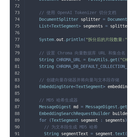
// 使用 OpenAI Tokenizer 切分文档
DocumentSplitter
 splitter 
=
DocumentSpli
List
<
TextSegment
>
 segments 
=
 splitter
.
sp
System
.
out
.
println
(
"拆分后的片段数量:"
+
 s
// 设置 Chroma 向量数据库 URL 和集合名
String
CHROMA_URL
=
EnvUtils
.
get
(
"CHROMA
String
CHROMA_DB_DEFAULT_COLLECTION_NAME
// 创建向量存储器并将向量与文本段存储
EmbeddingStore
<
TextSegment
>
 embeddingSto
// MD5 哈希生成器
MessageDigest
 md 
=
MessageDigest
.
getInst
EmbeddingSearchRequestBuilder
 builder 
=
for
(
TextSegment
 segment 
:
 segments
)
{
// 为文本段生成 MD5 哈希
String
 segmentText 
=
 segment
.
text
(
)
;