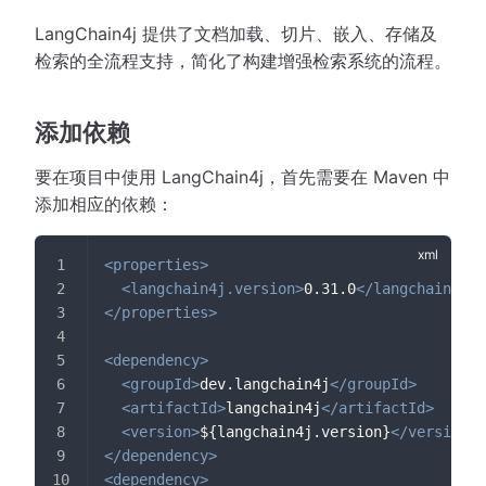
LangChain4j 提供了文档加载、切片、嵌入、存储及
检索的全流程支持，简化了构建增强检索系统的流程。
添加依赖
要在项目中使用 LangChain4j，首先需要在 Maven 中
添加相应的依赖：
<
properties
>
<
langchain4j.version
>
0.31.0
</
langchain4j.v
</
properties
>
<
dependency
>
<
groupId
>
dev.langchain4j
</
groupId
>
<
artifactId
>
langchain4j
</
artifactId
>
<
version
>
${langchain4j.version}
</
version
>
</
dependency
>
<
dependency
>