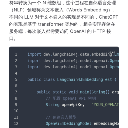
符串转换为一个 N 维数组，这个过程在自然语言处理
（NLP）领域称为文本嵌入（Words Embedding）。
不同的 LLM 对于文本嵌入的实现是不同的，ChatGPT
的实现是基于 transformer 架构的，相关实现存储在
服务端，每次嵌入都需要访问 OpenAI 的 HTTP 接
口。
import
dev
.
langchain4j
.
data
.
embedding
.
Embedd
import
dev
.
langchain4j
.
model
.
openai
.
OpenAiEm
import
dev
.
langchain4j
.
model
.
openai
.
OpenAiEm
public
class
LangChain4JEmbeddingTest
{
public
static
void
main
(
String
[
]
 args
)
{
// 配置 OpenAI API 密钥
String
 openApiKey 
=
"YOUR_OPENAI_API
// 创建嵌入模型
OpenAiEmbeddingModel
 embeddingModel 