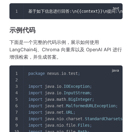
基于如下信息进行回答:\n{{context}}\n提问:\n{{que
示例代码
下面是一个完整的代码示例，展示如何使用
LangChain4j、Chroma 向量库以及 OpenAI API 进行
增强检索，并生成答案。
package
nexus
.
io
.
test
;
import
java
.
io
.
IOException
;
import
java
.
io
.
InputStream
;
import
java
.
math
.
BigInteger
;
import
java
.
net
.
MalformedURLException
;
import
java
.
net
.
URL
;
import
java
.
nio
.
charset
.
StandardCharsets
;
import
java
.
nio
.
file
.
Files
;
import
java
.
nio
.
file
.
Path
;