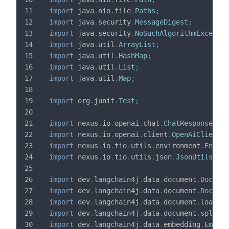
import
java
.
nio
.
file
.
Paths
;
import
java
.
security
.
MessageDigest
;
import
java
.
security
.
NoSuchAlgorithmExceptio
import
java
.
util
.
ArrayList
;
import
java
.
util
.
HashMap
;
import
java
.
util
.
List
;
import
java
.
util
.
Map
;
import
org
.
junit
.
Test
;
import
nexus
.
io
.
openai
.
chat
.
ChatResponseVo
;
import
nexus
.
io
.
openai
.
client
.
OpenAiClient
;
import
nexus
.
io
.
tio
.
utils
.
environment
.
EnvUti
import
nexus
.
io
.
tio
.
utils
.
json
.
JsonUtils
;
import
dev
.
langchain4j
.
data
.
document
.
Documen
import
dev
.
langchain4j
.
data
.
document
.
Documen
import
dev
.
langchain4j
.
data
.
document
.
loader
.
import
dev
.
langchain4j
.
data
.
document
.
splitte
import
dev
.
langchain4j
.
data
.
embedding
.
Embedd