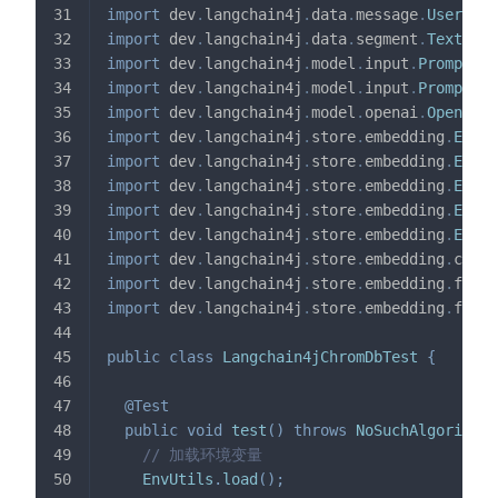
import
dev
.
langchain4j
.
data
.
message
.
UserMess
import
dev
.
langchain4j
.
data
.
segment
.
TextSegm
import
dev
.
langchain4j
.
model
.
input
.
Prompt
;
import
dev
.
langchain4j
.
model
.
input
.
PromptTem
import
dev
.
langchain4j
.
model
.
openai
.
OpenAiTo
import
dev
.
langchain4j
.
store
.
embedding
.
Embed
import
dev
.
langchain4j
.
store
.
embedding
.
Embed
import
dev
.
langchain4j
.
store
.
embedding
.
Embed
import
dev
.
langchain4j
.
store
.
embedding
.
Embed
import
dev
.
langchain4j
.
store
.
embedding
.
Embed
import
dev
.
langchain4j
.
store
.
embedding
.
chrom
import
dev
.
langchain4j
.
store
.
embedding
.
filte
import
dev
.
langchain4j
.
store
.
embedding
.
filte
public
class
Langchain4jChromDbTest
{
@Test
public
void
test
(
)
throws
NoSuchAlgorithmE
// 加载环境变量
EnvUtils
.
load
(
)
;