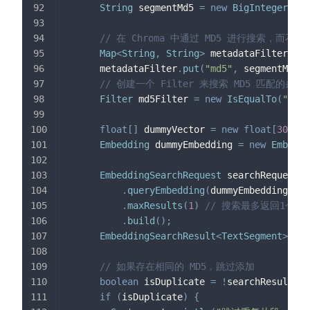
String
 segmentMd5 
=
new
BigInteger
(
1
,
 
// 在 Chroma 中通过 MD5 进行搜索，而不
Map
<
String
,
String
>
 metadataFilter 
=
n
      metadataFilter
.
put
(
"md5"
,
 segmentMd5
)
;
// 创建一个 Filter 来搜索 MD5 匹配的条目
Filter
 md5Filter 
=
new
IsEqualTo
(
"md5"
float
[
]
 dummyVector 
=
new
float
[
3072
]
;
Embedding
 dummyEmbedding 
=
new
Embeddi
EmbeddingSearchRequest
 searchRequest 
=
.
queryEmbedding
(
dummyEmbedding
)
/
.
maxResults
(
1
)
// 搜索最多返回1个结
.
build
(
)
;
EmbeddingSearchResult
<
TextSegment
>
 sea
// 如果存在相同的 MD5，跳过添加
boolean
 isDuplicate 
=
!
searchResult
.
ma
if
(
isDuplicate
)
{