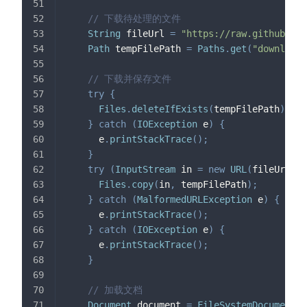
// 下载待处理的文件
String
 fileUrl 
=
"https://raw.githubuser
Path
 tempFilePath 
=
Paths
.
get
(
"downloade
// 下载并保存文件
try
{
Files
.
deleteIfExists
(
tempFilePath
)
;
/
}
catch
(
IOException
 e
)
{
      e
.
printStackTrace
(
)
;
}
try
(
InputStream
 in 
=
new
URL
(
fileUrl
)
.
o
Files
.
copy
(
in
,
 tempFilePath
)
;
}
catch
(
MalformedURLException
 e
)
{
      e
.
printStackTrace
(
)
;
}
catch
(
IOException
 e
)
{
      e
.
printStackTrace
(
)
;
}
// 加载文档
Document
 document 
=
FileSystemDocumentLo