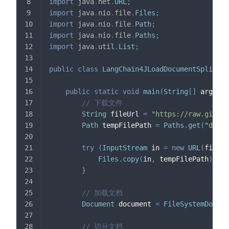
import
java
.
net
.
URL
;
import
java
.
nio
.
file
.
Files
;
import
java
.
nio
.
file
.
Path
;
import
java
.
nio
.
file
.
Paths
;
import
java
.
util
.
List
;
public
class
LangChain4JLoadDocumentSplitTes
public
static
void
main
(
String
[
]
 args
)
t
// 下载文件
String
 fileUrl 
=
"https://raw.github
Path
 tempFilePath 
=
Paths
.
get
(
"downl
try
(
InputStream
 in 
=
new
URL
(
fileUr
Files
.
copy
(
in
,
 tempFilePath
)
;
}
// 加载文档
Document
 document 
=
FileSystemDocume
// 切分文档