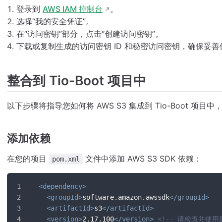
登录到
AWS IAM 控制台
。
选择“我的安全凭证”。
在“访问密钥”部分，点击“创建访问密钥”。
下载或复制生成的访问密钥 ID 和秘密访问密钥，确保妥善
整合到 Tio-Boot 项目中
以下步骤将指导您如何将 AWS S3 集成到 Tio-Boot 项
添加依赖
在您的项目
文件中添加 AWS S3 SDK 依赖：
pom.xml
<
dependency
>
<
groupId
>
software.amazon.awssdk
</
groupId
>
<
artifactId
>
s3
</
artifactId
>
<
version
>
2.17.100
</
version
>
<!-- 请检查并使用