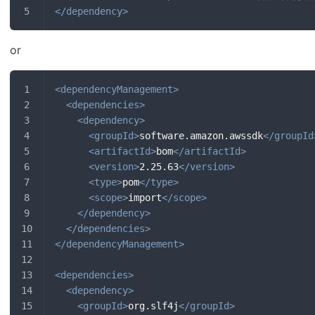
</
dependency
>
or
<
dependencyManagement
>
<
dependencies
>
<
dependency
>
<
groupId
>
software.amazon.awssdk
</
groupId
<
artifactId
>
bom
</
artifactId
>
<
version
>
2.25.63
</
version
>
<
type
>
pom
</
type
>
<
scope
>
import
</
scope
>
</
dependency
>
</
dependencies
>
</
dependencyManagement
>
<
dependencies
>
<
dependency
>
<
groupId
>
org.slf4j
</
groupId
>