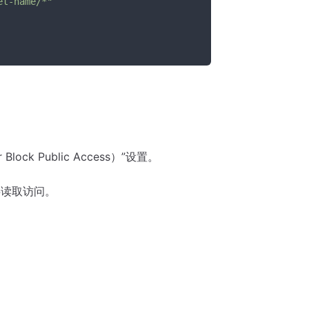
et-name/*"
lock Public Access）”设置。
共读取访问。