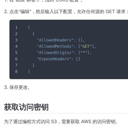
点击“编辑”，然后输入以下配置，允许任何源的 GET 请求
[
{
"AllowedHeaders"
:
[
]
,
"AllowedMethods"
:
[
"GET"
]
,
"AllowedOrigins"
:
[
"*"
]
,
"ExposeHeaders"
:
[
]
}
]
保存更改。
获取访问密钥
为了通过编程方式访问 S3，需要获取 AWS 的访问密钥。