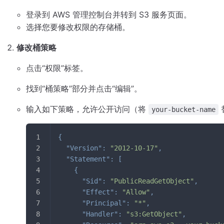
登录到 AWS 管理控制台并转到 S3 服务页面。
选择您要修改权限的存储桶。
修改桶策略
点击“权限”标签。
找到“桶策略”部分并点击“编辑”。
输入如下策略，允许公开访问（将
your-bucket-name
{
"Version"
:
"2012-10-17"
,
"Statement"
:
[
{
"Sid"
:
"PublicReadGetObject"
,
"Effect"
:
"Allow"
,
"Principal"
:
"*"
,
"Handler"
:
"s3:GetObject"
,