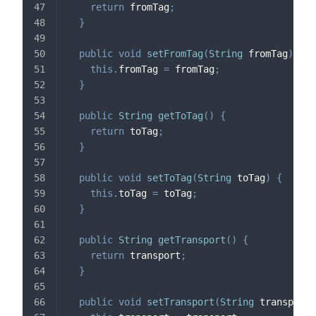
return
 fromTag
;
}
public
void
setFromTag
(
String
 fromTag
)
{
this
.
fromTag 
=
 fromTag
;
}
public
String
getToTag
(
)
{
return
 toTag
;
}
public
void
setToTag
(
String
 toTag
)
{
this
.
toTag 
=
 toTag
;
}
public
String
getTransport
(
)
{
return
 transport
;
}
public
void
setTransport
(
String
 transport
)