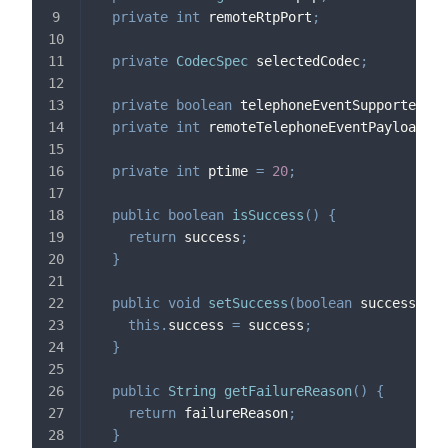
private
int
 remoteRtpPort
;
private
CodecSpec
 selectedCodec
;
private
boolean
 telephoneEventSupported
;
private
int
 remoteTelephoneEventPayloadTyp
private
int
 ptime 
=
20
;
public
boolean
isSuccess
(
)
{
return
 success
;
}
public
void
setSuccess
(
boolean
 success
)
{
this
.
success 
=
 success
;
}
public
String
getFailureReason
(
)
{
return
 failureReason
;
}