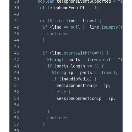
boolean
 telephoneEventSupported 
=
false
;
int
 telephoneEventPt 
=
-
1
;
for
(
String
 line 
:
 lines
)
{
if
(
line 
==
null
||
 line
.
isEmpty
(
)
)
{
continue
;
}
if
(
line
.
startsWith
(
"c="
)
)
{
String
[
]
 parts 
=
 line
.
split
(
" "
)
;
if
(
parts
.
length 
>=
3
)
{
String
 ip 
=
 parts
[
2
]
.
trim
(
)
;
if
(
inAudioMedia
)
{
            mediaConnectionIp 
=
 ip
;
}
else
{
            sessionConnectionIp 
=
 ip
;
}
}
continue
;
}