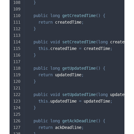
}
public
long
getCreatedTime
(
)
{
return
 createdTime
;
}
public
void
setCreatedTime
(
long
 createdTim
this
.
createdTime 
=
 createdTime
;
}
public
long
getUpdatedTime
(
)
{
return
 updatedTime
;
}
public
void
setUpdatedTime
(
long
 updatedTim
this
.
updatedTime 
=
 updatedTime
;
}
public
long
getAckDeadline
(
)
{
return
 ackDeadline
;
}