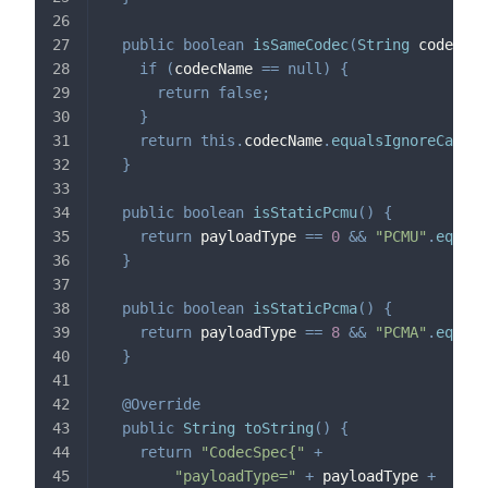
public
boolean
isSameCodec
(
String
 codecNam
if
(
codecName 
==
null
)
{
return
false
;
}
return
this
.
codecName
.
equalsIgnoreCase
(
c
}
public
boolean
isStaticPcmu
(
)
{
return
 payloadType 
==
0
&&
"PCMU"
.
equals
}
public
boolean
isStaticPcma
(
)
{
return
 payloadType 
==
8
&&
"PCMA"
.
equals
}
@Override
public
String
toString
(
)
{
return
"CodecSpec{"
+
"payloadType="
+
 payloadType 
+