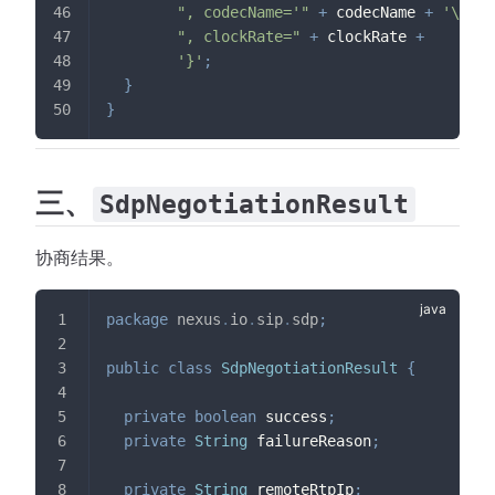
", codecName='"
+
 codecName 
+
'\''
+
", clockRate="
+
 clockRate 
+
'}'
;
}
}
三、
SdpNegotiationResult
协商结果。
package
nexus
.
io
.
sip
.
sdp
;
public
class
SdpNegotiationResult
{
private
boolean
 success
;
private
String
 failureReason
;
private
String
 remoteRtpIp
;