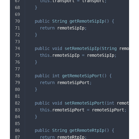
this
.
transport 
=
 transport
;
}
public
String
getRemoteSipIp
(
)
{
return
 remoteSipIp
;
}
public
void
setRemoteSipIp
(
String
 remoteSi
this
.
remoteSipIp 
=
 remoteSipIp
;
}
public
int
getRemoteSipPort
(
)
{
return
 remoteSipPort
;
}
public
void
setRemoteSipPort
(
int
 remoteSip
this
.
remoteSipPort 
=
 remoteSipPort
;
}
public
String
getRemoteRtpIp
(
)
{
return
 remoteRtpIp
;