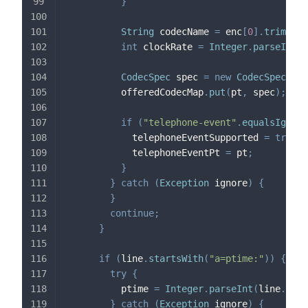
}
String
 codecName 
=
 enc
[
0
]
.
trim
(
)
;
int
 clockRate 
=
Integer
.
parseInt
(
e
CodecSpec
 spec 
=
new
CodecSpec
(
pt
,
          offeredCodecMap
.
put
(
pt
,
 spec
)
;
if
(
"telephone-event"
.
equalsIgnore
            telephoneEventSupported 
=
true
;
            telephoneEventPt 
=
 pt
;
}
}
catch
(
Exception
 ignore
)
{
}
continue
;
}
if
(
line
.
startsWith
(
"a=ptime:"
)
)
{
try
{
          ptime 
=
Integer
.
parseInt
(
line
.
subs
}
catch
(
Exception
 ignore
)
{