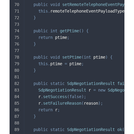
public
void
setRemoteTelephoneEventPayload
this
.
remoteTelephoneEventPayloadType 
=
 r
}
public
int
getPtime
(
)
{
return
 ptime
;
}
public
void
setPtime
(
int
 ptime
)
{
this
.
ptime 
=
 ptime
;
}
public
static
SdpNegotiationResult
fail
(
St
SdpNegotiationResult
 r 
=
new
SdpNegotiat
    r
.
setSuccess
(
false
)
;
    r
.
setFailureReason
(
reason
)
;
return
 r
;
}
public
static
SdpNegotiationResult
ok
(
)
{