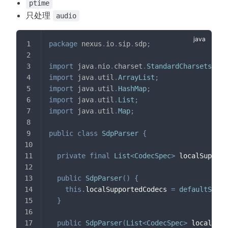
ptime
只处理
audio
package
nexus
.
io
.
sip
.
sdp
;
import
java
.
nio
.
charset
.
StandardCharsets
;
import
java
.
util
.
ArrayList
;
import
java
.
util
.
HashMap
;
import
java
.
util
.
List
;
import
java
.
util
.
Map
;
public
class
SdpParser
{
private
final
List
<
CodecSpec
>
 localSupport
public
SdpParser
(
)
{
this
.
localSupportedCodecs 
=
defaultSuppo
}
public
SdpParser
(
List
<
CodecSpec
>
 localSupp