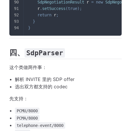
SdpNegotiationResult
 r 
=
new
SdpNegotiat
    r
.
setSuccess
(
true
)
;
return
 r
;
}
}
四、
SdpParser
这个类做两件事：
解析 INVITE 里的 SDP offer
选出双方都支持的 codec
先支持：
PCMU/8000
PCMA/8000
telephone-event/8000