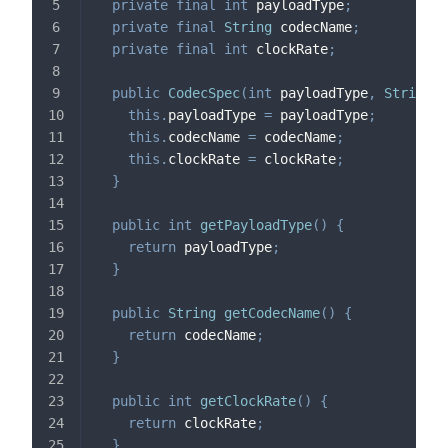
private
final
int
 payloadType
;
private
final
String
 codecName
;
private
final
int
 clockRate
;
public
CodecSpec
(
int
 payloadType
,
String
 c
this
.
payloadType 
=
 payloadType
;
this
.
codecName 
=
 codecName
;
this
.
clockRate 
=
 clockRate
;
}
public
int
getPayloadType
(
)
{
return
 payloadType
;
}
public
String
getCodecName
(
)
{
return
 codecName
;
}
public
int
getClockRate
(
)
{
return
 clockRate
;
}