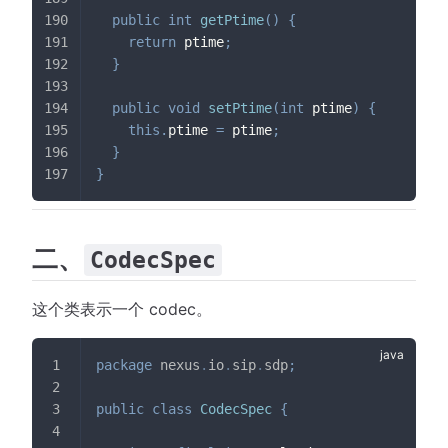
public
int
getPtime
(
)
{
return
 ptime
;
}
public
void
setPtime
(
int
 ptime
)
{
this
.
ptime 
=
 ptime
;
}
}
二、
CodecSpec
这个类表示一个 codec。
package
nexus
.
io
.
sip
.
sdp
;
public
class
CodecSpec
{