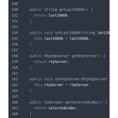
public
String
getLast200Ok
(
)
{
return
 last200Ok
;
}
public
void
setLast200Ok
(
String
 last200Ok
)
this
.
last200Ok 
=
 last200Ok
;
}
public
RtpUdpServer
getRtpServer
(
)
{
return
 rtpServer
;
}
public
void
setRtpServer
(
RtpUdpServer
 rtpS
this
.
rtpServer 
=
 rtpServer
;
}
public
CodecSpec
getSelectedCodec
(
)
{
return
 selectedCodec
;
}