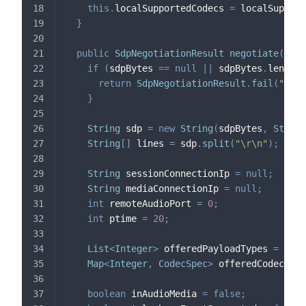
this
.
localSupportedCodecs 
=
 localSupport
}
public
SdpNegotiationResult
negotiate
(
byte
if
(
sdpBytes 
==
null
||
 sdpBytes
.
length 
return
SdpNegotiationResult
.
fail
(
"miss
}
String
 sdp 
=
new
String
(
sdpBytes
,
Standa
String
[
]
 lines 
=
 sdp
.
split
(
"\r\n"
)
;
String
 sessionConnectionIp 
=
null
;
String
 mediaConnectionIp 
=
null
;
int
 remoteAudioPort 
=
0
;
int
 ptime 
=
20
;
List
<
Integer
>
 offeredPayloadTypes 
=
new
Map
<
Integer
,
CodecSpec
>
 offeredCodecMap 
boolean
 inAudioMedia 
=
false
;