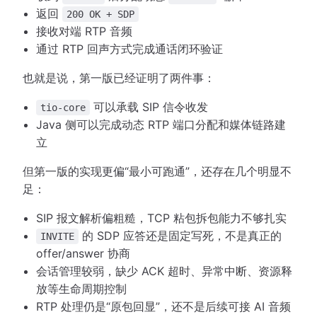
返回
200 OK + SDP
接收对端 RTP 音频
通过 RTP 回声方式完成通话闭环验证
也就是说，第一版已经证明了两件事：
可以承载 SIP 信令收发
tio-core
Java 侧可以完成动态 RTP 端口分配和媒体链路建
立
但第一版的实现更偏“最小可跑通”，还存在几个明显不
足：
SIP 报文解析偏粗糙，TCP 粘包拆包能力不够扎实
的 SDP 应答还是固定写死，不是真正的
INVITE
offer/answer 协商
会话管理较弱，缺少 ACK 超时、异常中断、资源释
放等生命周期控制
RTP 处理仍是“原包回显”，还不是后续可接 AI 音频