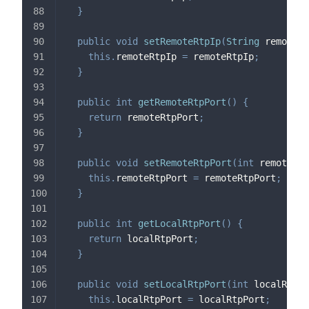
}
public
void
setRemoteRtpIp
(
String
 remoteRt
this
.
remoteRtpIp 
=
 remoteRtpIp
;
}
public
int
getRemoteRtpPort
(
)
{
return
 remoteRtpPort
;
}
public
void
setRemoteRtpPort
(
int
 remoteRtp
this
.
remoteRtpPort 
=
 remoteRtpPort
;
}
public
int
getLocalRtpPort
(
)
{
return
 localRtpPort
;
}
public
void
setLocalRtpPort
(
int
 localRtpPo
this
.
localRtpPort 
=
 localRtpPort
;