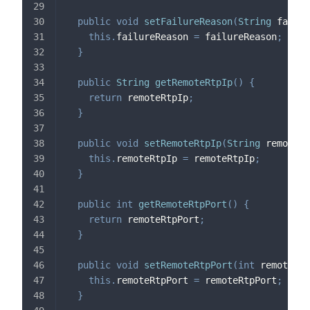
public
void
setFailureReason
(
String
 failur
this
.
failureReason 
=
 failureReason
;
}
public
String
getRemoteRtpIp
(
)
{
return
 remoteRtpIp
;
}
public
void
setRemoteRtpIp
(
String
 remoteRt
this
.
remoteRtpIp 
=
 remoteRtpIp
;
}
public
int
getRemoteRtpPort
(
)
{
return
 remoteRtpPort
;
}
public
void
setRemoteRtpPort
(
int
 remoteRtp
this
.
remoteRtpPort 
=
 remoteRtpPort
;
}