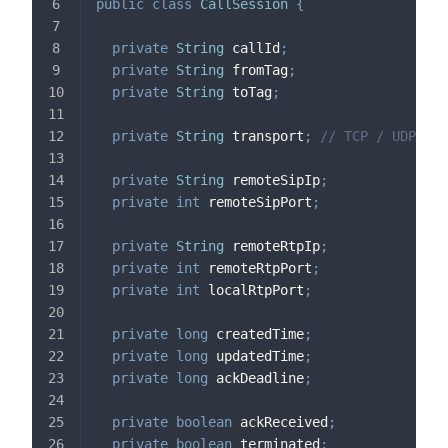
public
class
CallSession
{
private
String
 callId
;
private
String
 fromTag
;
private
String
 toTag
;
private
String
 transport
;
// TCP / UDP
private
String
 remoteSipIp
;
private
int
 remoteSipPort
;
private
String
 remoteRtpIp
;
private
int
 remoteRtpPort
;
private
int
 localRtpPort
;
private
long
 createdTime
;
private
long
 updatedTime
;
private
long
 ackDeadline
;
private
boolean
 ackReceived
;
private
boolean
 terminated
;