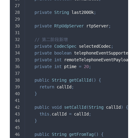
private
String
 last200Ok
;
private
RtpUdpServer
 rtpServer
;
// 第二阶段新增
private
CodecSpec
 selectedCodec
;
private
boolean
 telephoneEventSupported
;
private
int
 remoteTelephoneEventPayloadTyp
private
int
 ptime 
=
20
;
public
String
getCallId
(
)
{
return
 callId
;
}
public
void
setCallId
(
String
 callId
)
{
this
.
callId 
=
 callId
;
}
public
String
getFromTag
(
)
{