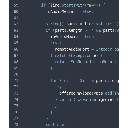
if
(
line
.
startsWith
(
"m="
)
)
{
        inAudioMedia 
=
false
;
String
[
]
 parts 
=
 line
.
split
(
" "
)
;
if
(
parts
.
length 
>=
4
&&
 parts
[
0
]
.
st
          inAudioMedia 
=
true
;
try
{
            remoteAudioPort 
=
Integer
.
parseI
}
catch
(
Exception
 e
)
{
return
SdpNegotiationResult
.
fail
}
for
(
int
 i 
=
3
;
 i 
<
 parts
.
length
;
 
try
{
              offeredPayloadTypes
.
add
(
Intege
}
catch
(
Exception
 ignore
)
{
}
}
}
continue
;