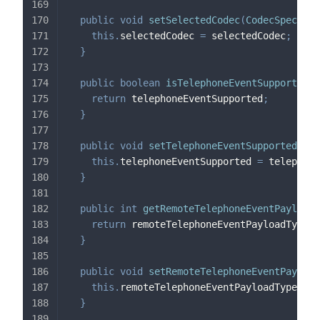
public
void
setSelectedCodec
(
CodecSpec
 sel
this
.
selectedCodec 
=
 selectedCodec
;
}
public
boolean
isTelephoneEventSupported
(
)
return
 telephoneEventSupported
;
}
public
void
setTelephoneEventSupported
(
boo
this
.
telephoneEventSupported 
=
 telephone
}
public
int
getRemoteTelephoneEventPayloadT
return
 remoteTelephoneEventPayloadType
;
}
public
void
setRemoteTelephoneEventPayload
this
.
remoteTelephoneEventPayloadType 
=
 r
}