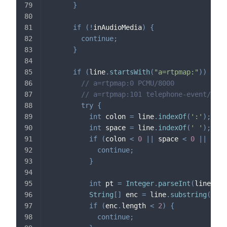
}
if
(
!
inAudioMedia
)
{
continue
;
}
if
(
line
.
startsWith
(
"a=rtpmap:"
)
)
{
// a=rtpmap:0 PCMU/8000
// a=rtpmap:101 telephone-event/8000
try
{
int
 colon 
=
 line
.
indexOf
(
':'
)
;
int
 space 
=
 line
.
indexOf
(
' '
)
;
if
(
colon 
<
0
||
 space 
<
0
||
 spac
continue
;
}
int
 pt 
=
Integer
.
parseInt
(
line
.
sub
String
[
]
 enc 
=
 line
.
substring
(
spac
if
(
enc
.
length 
<
2
)
{
continue
;