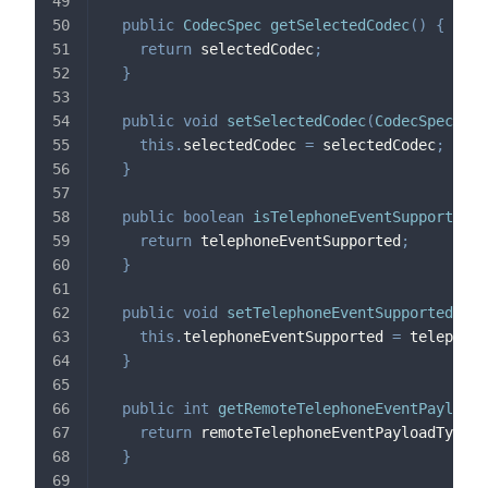
public
CodecSpec
getSelectedCodec
(
)
{
return
 selectedCodec
;
}
public
void
setSelectedCodec
(
CodecSpec
 sel
this
.
selectedCodec 
=
 selectedCodec
;
}
public
boolean
isTelephoneEventSupported
(
)
return
 telephoneEventSupported
;
}
public
void
setTelephoneEventSupported
(
boo
this
.
telephoneEventSupported 
=
 telephone
}
public
int
getRemoteTelephoneEventPayloadT
return
 remoteTelephoneEventPayloadType
;
}