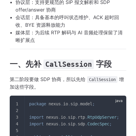
协议层：支持更规范的 SIP 报文解析和 SDP
offer/answer 协商
会话层：具备基本的呼叫状态维护、ACK 超时回
收、BYE 资源释放能力
媒体层：为后续 RTP 解码与 AI 音频处理保留了清
晰扩展点
一、先补
字段
CallSession
第二阶段要做 SDP 协商，所以先给
增
CallSession
加这些字段。
package
nexus
.
io
.
sip
.
model
;
import
nexus
.
io
.
sip
.
rtp
.
RtpUdpServer
;
import
nexus
.
io
.
sip
.
sdp
.
CodecSpec
;