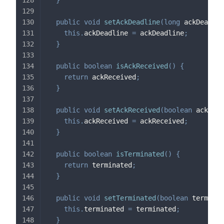
public
void
setAckDeadline
(
long
 ackDeadlin
this
.
ackDeadline 
=
 ackDeadline
;
}
public
boolean
isAckReceived
(
)
{
return
 ackReceived
;
}
public
void
setAckReceived
(
boolean
 ackRece
this
.
ackReceived 
=
 ackReceived
;
}
public
boolean
isTerminated
(
)
{
return
 terminated
;
}
public
void
setTerminated
(
boolean
 terminat
this
.
terminated 
=
 terminated
;
}