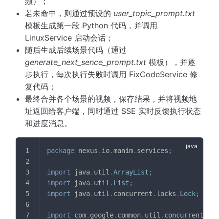
频）；
若未命中，则通过预设的
user_topic_prompt.txt
模板生成第一段 Python 代码，并调用
LinuxService 启动会话；
随后生成后续场景代码（通过
generate_next_sence_prompt.txt
模板），并逐
步执行，每次执行失败时调用 FixCodeService 修
复代码；
最终合并各个场景的视频，保存结果，并将视频地
址返回给客户端，同时通过 SSE 实时反馈执行状态
和进度消息。
package
nexus
.
io
.
manim
.
services
;
import
java
.
util
.
ArrayList
;
import
java
.
util
.
List
;
import
java
.
util
.
concurrent
.
locks
.
Lock
;
import
com
.
google
.
common
.
util
.
concurrent
.
Str