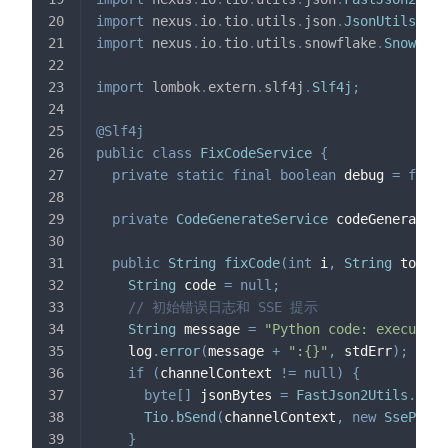
import
nexus
.
io
.
tio
.
utils
.
json
.
JsonUtils
;
import
nexus
.
io
.
tio
.
utils
.
snowflake
.
Snowflak
import
lombok
.
extern
.
slf4j
.
Slf4j
;
@Slf4j
public
class
FixCodeService
{
private
static
final
boolean
 debug 
=
false
private
CodeGenerateService
 codeGenerateSe
public
String
fixCode
(
int
 i
,
String
 topic
,
String
 code 
=
null
;
// 初始错误日志和 SSE 提示
String
 message 
=
"Python code: execution
    log
.
error
(
message 
+
":{}"
,
 stdErr
)
;
if
(
channelContext 
!=
null
)
{
byte
[
]
 jsonBytes 
=
FastJson2Utils
.
toJS
Tio
.
bSend
(
channelContext
,
new
SsePacke
}