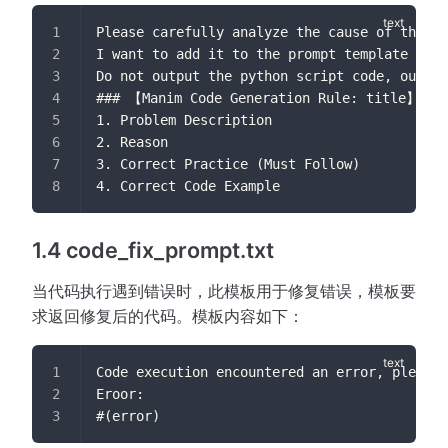
Please carefully analyze the cause of this e
I want to add it to the prompt template of t
Do not output the python script code, output
### 【Manim Code Generation Rule: title】
1. Problem Description
2. Reason
3. Correct Practice (Must Follow)
4. Correct Code Example
1.4 code_fix_prompt.txt
当代码执行遇到错误时，此模板用于修复错误，模板要
求返回修复后的代码。模板内容如下：
Code execution encountered an error, please 
Eroor:
#(error)