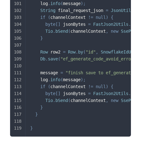
    log
.
info
(
message
)
;
String
 final_request_json 
=
JsonUtils
.
to
if
(
channelContext 
!=
null
)
{
byte
[
]
 jsonBytes 
=
FastJson2Utils
.
toJS
Tio
.
bSend
(
channelContext
,
new
SsePacke
}
Row
 row2 
=
Row
.
by
(
"id"
,
SnowflakeIdUtils
Db
.
save
(
"ef_generate_code_avoid_error_pr
    message 
=
"finish save to ef_generate_c
    log
.
info
(
message
)
;
if
(
channelContext 
!=
null
)
{
byte
[
]
 jsonBytes 
=
FastJson2Utils
.
toJS
Tio
.
bSend
(
channelContext
,
new
SsePacke
}
}
}