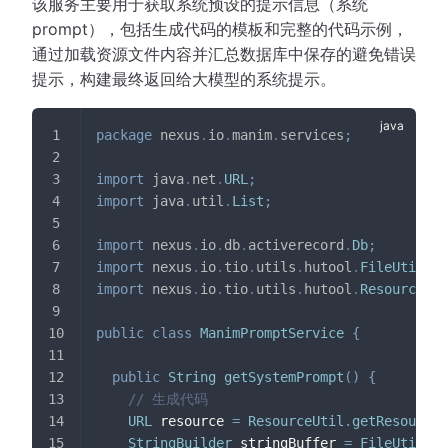
该服务主要用于获取系统预设的提示信息（系统
prompt），包括生成代码的模板和完整的代码示例，
通过加载资源文件内容并汇总数据库中保存的避免错误
提示，构建最终返回给大模型的系统提示。
package
nexus
.
io
.
manim
.
services
;
import
java
.
net
.
URL
;
import
java
.
util
.
List
;
import
nexus
.
io
.
db
.
activerecord
.
Db
;
import
nexus
.
io
.
tio
.
utils
.
hutool
.
FileUtil
;
import
nexus
.
io
.
tio
.
utils
.
hutool
.
ResourceUti
public
class
ManimPromptService
{
public
String
getSystemPrompt
(
)
{
// 生成代码
URL
 resource 
=
ResourceUtil
.
getResource
(
StringBuilder
 stringBuffer 
=
FileUtil
.
re