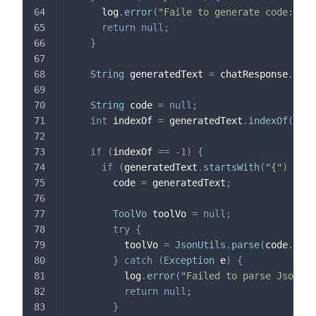
      log
.
error
(
"Faile to generate code:{}"
,
return
null
;
}
String
 generatedText 
=
 chatResponse
.
getC
String
 code 
=
null
;
int
 indexOf 
=
 generatedText
.
indexOf
(
"```
if
(
indexOf 
==
-
1
)
{
if
(
generatedText
.
startsWith
(
"{"
)
&&
 g
        code 
=
 generatedText
;
ToolVo
 toolVo 
=
null
;
try
{
          toolVo 
=
JsonUtils
.
parse
(
code
.
trim
}
catch
(
Exception
 e
)
{
          log
.
error
(
"Failed to parse Json:{}
return
null
;
}