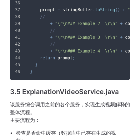
    prompt 
=
 stringBuffer
.
toString
(
)
+
"\r\n
//
+
"\r\n### Example 2  \r\n"
+
 code_e
//
+
"\r\n### Example 3  \r\n"
+
 code_e
//
+
"\r\n### Example 4  \r\n"
+
 code_e
return
 prompt
;
}
}
3.5 ExplanationVideoService.java
该服务综合调用之前的各个服务，实现生成视频解释的
整体流程。
主要流程为：
检查是否命中缓存（数据库中已存在生成的视