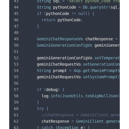
String
 sql 
=
"select python_code from ef
String
 pythonCode 
=
Db
.
queryStr
(
sql
,
 md5
if
(
pythonCode 
!=
null
)
{
return
 pythonCode
;
}
GeminiChatResponseVo
 chatResponse 
=
null
GeminiGenerationConfigVo
 geminiGeneratio
    geminiGenerationConfigVo
.
setTemperature
(
    geminiChatRequestVo
.
setGenerationConfig
(
String
 prompt 
=
Aop
.
get
(
ManimPromptServi
    geminiChatRequestVo
.
setSystemPrompt
(
prom
if
(
debug
)
{
      log
.
info
(
JsonUtils
.
toSkipNullJson
(
gemi
}
try
{
//chatResponse = GeminiClient.generate
      chatResponse 
=
GeminiClient
.
generate
(
G
}
catch
(
Exception
 e
)
{