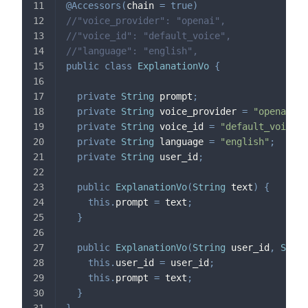
@Accessors
(
chain 
=
true
)
//"voice_provider": "openai",
//"voice_id": "default_voice",
//"language": "english",
public
class
ExplanationVo
{
private
String
 prompt
;
private
String
 voice_provider 
=
"openai"
;
private
String
 voice_id 
=
"default_voice"
;
private
String
 language 
=
"english"
;
private
String
 user_id
;
public
ExplanationVo
(
String
 text
)
{
this
.
prompt 
=
 text
;
}
public
ExplanationVo
(
String
 user_id
,
Strin
this
.
user_id 
=
 user_id
;
this
.
prompt 
=
 text
;
}