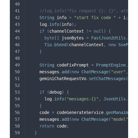
//log.info("fix request {}: {}", attempt
String
 info 
=
"start fix code "
+
 i
;
    log
.
info
(
info
)
;
if
(
channelContext 
!=
null
)
{
byte
[
]
 jsonBytes 
=
FastJson2Utils
.
toJS
Tio
.
bSend
(
channelContext
,
new
SsePacke
}
String
 codeFixPrompt 
=
PromptEngine
.
rend
    messages
.
add
(
new
ChatMessage
(
"user"
,
 cod
    geminiChatRequestVo
.
setChatMessages
(
mess
if
(
debug
)
{
      log
.
info
(
"messages:{}"
,
JsonUtils
.
toSk
}
    code 
=
 codeGenerateService
.
genManaimCode
    messages
.
add
(
new
ChatMessage
(
"model"
,
 co
return
 code
;
}