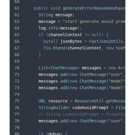
public
void
generateErrorReasonAndSave
(
Str
String
 message
;
    message 
=
"start generate avoid prompt"
;
    log
.
info
(
message
)
;
if
(
channelContext 
!=
null
)
{
byte
[
]
 jsonBytes 
=
FastJson2Utils
.
toJS
Tio
.
bSend
(
channelContext
,
new
SsePacke
}
List
<
ChatMessage
>
 messages 
=
new
ArrayLi
    messages
.
add
(
new
ChatMessage
(
"user"
,
"Th
    messages
.
add
(
new
ChatMessage
(
"model"
,
"T
    messages
.
add
(
new
ChatMessage
(
"model"
,
"T
URL
 resource 
=
ResourceUtil
.
getResource
(
StringBuilder
 codeAvoidPrompt 
=
FileUtil
// String codeAvoidPrompt = PromptEngine
    messages
.
add
(
new
ChatMessage
(
"user"
,
 cod
if
(
debug
)
{