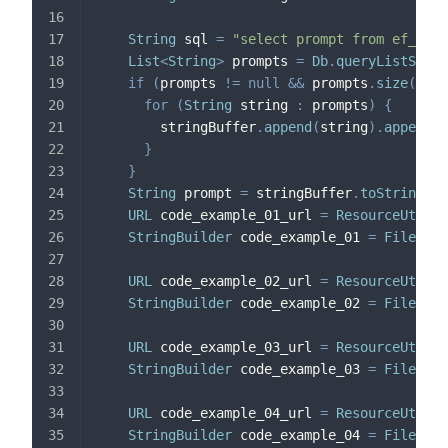
String
 sql 
=
"select prompt from ef_gene
List
<
String
>
 prompts 
=
Db
.
queryListStrin
if
(
prompts 
!=
null
&&
 prompts
.
size
(
)
>
for
(
String
 string 
:
 prompts
)
{
        stringBuffer
.
append
(
string
)
.
append
(
"
}
}
String
 prompt 
=
 stringBuffer
.
toString
(
)
;
URL
 code_example_01_url 
=
ResourceUtil
.
g
StringBuilder
 code_example_01 
=
FileUtil
URL
 code_example_02_url 
=
ResourceUtil
.
g
StringBuilder
 code_example_02 
=
FileUtil
URL
 code_example_03_url 
=
ResourceUtil
.
g
StringBuilder
 code_example_03 
=
FileUtil
URL
 code_example_04_url 
=
ResourceUtil
.
g
StringBuilder
 code_example_04 
=
FileUtil