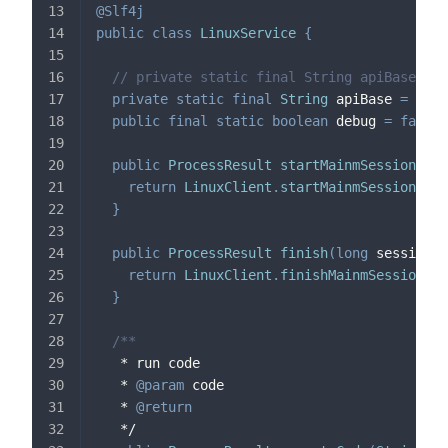
@Slf4j
public
class
LinuxService
{
// private static final String apiBase = "
private
static
final
String
 apiBase 
=
"htt
public
final
static
boolean
 debug 
=
false
;
public
ProcessResult
startMainmSession
(
)
{
return
LinuxClient
.
startMainmSession
(
api
}
public
ProcessResult
finish
(
long
 sessionId
return
LinuxClient
.
finishMainmSession
(
ap
}
/**
   * run code
   * 
@param
code
   * 
@return
   */