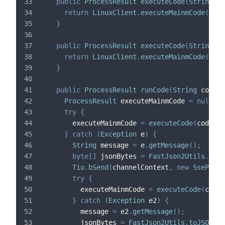
public
ProcessResult
executeCode
(
String
 co
return
LinuxClient
.
executeMainmCode
(
apiB
}
public
ProcessResult
executeCode
(
String
 co
return
LinuxClient
.
executeMainmCode
(
apiB
}
public
ProcessResult
runCode
(
String
 code
,
ProcessResult
 executeMainmCode 
=
null
;
try
{
      executeMainmCode 
=
executeCode
(
code
,
 s
}
catch
(
Exception
 e
)
{
String
 message 
=
 e
.
getMessage
(
)
;
byte
[
]
 jsonBytes 
=
FastJson2Utils
.
toJS
Tio
.
bSend
(
channelContext
,
new
SsePacke
try
{
        executeMainmCode 
=
executeCode
(
code
,
}
catch
(
Exception
 e2
)
{
        message 
=
 e2
.
getMessage
(
)
;
        jsonBytes 
=
FastJson2Utils
.
toJSONByt