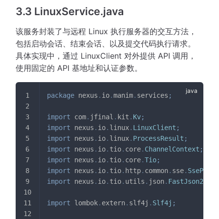
3.3 LinuxService.java
该服务封装了与远程 Linux 执行服务器的交互方法，
包括启动会话、结束会话、以及提交代码执行请求。
具体实现中，通过 LinuxClient 对外提供 API 调用，
使用固定的 API 基地址和认证参数。
package
nexus
.
io
.
manim
.
services
;
import
com
.
jfinal
.
kit
.
Kv
;
import
nexus
.
io
.
linux
.
LinuxClient
;
import
nexus
.
io
.
linux
.
ProcessResult
;
import
nexus
.
io
.
tio
.
core
.
ChannelContext
;
import
nexus
.
io
.
tio
.
core
.
Tio
;
import
nexus
.
io
.
tio
.
http
.
common
.
sse
.
SsePacke
import
nexus
.
io
.
tio
.
utils
.
json
.
FastJson2Util
import
lombok
.
extern
.
slf4j
.
Slf4j
;