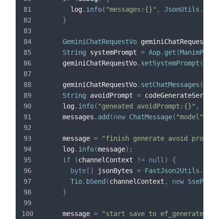
      log
.
info
(
"messages:{}"
,
JsonUtils
.
toSk
}
GeminiChatRequestVo
 geminiChatRequestVo 
String
 systemPrompt 
=
Aop
.
get
(
ManimPromp
    geminiChatRequestVo
.
setSystemPrompt
(
syst
    geminiChatRequestVo
.
setChatMessages
(
mess
String
 avoidPrompt 
=
 codeGenerateService
    log
.
info
(
"geneated avoidPrompt:{}"
,
 avoi
    messages
.
add
(
new
ChatMessage
(
"model"
,
 av
    message 
=
"finish generate avoid prompt"
    log
.
info
(
message
)
;
if
(
channelContext 
!=
null
)
{
byte
[
]
 jsonBytes 
=
FastJson2Utils
.
toJS
Tio
.
bSend
(
channelContext
,
new
SsePacke
}
    message 
=
"start save to ef_generate_cod