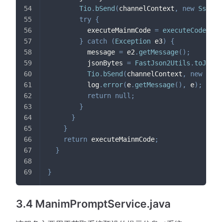
Tio
.
bSend
(
channelContext
,
new
SsePac
try
{
          executeMainmCode 
=
executeCode
(
cod
}
catch
(
Exception
 e3
)
{
          message 
=
 e2
.
getMessage
(
)
;
          jsonBytes 
=
FastJson2Utils
.
toJSONB
Tio
.
bSend
(
channelContext
,
new
SseP
          log
.
error
(
e
.
getMessage
(
)
,
 e
)
;
return
null
;
}
}
}
return
 executeMainmCode
;
}
}
3.4 ManimPromptService.java