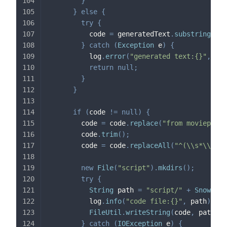
}
}
else
{
try
{
          code 
=
 generatedText
.
substring
(
ind
}
catch
(
Exception
 e
)
{
          log
.
error
(
"generated text:{}"
,
 gen
return
null
;
}
}
if
(
code 
!=
null
)
{
        code 
=
 code
.
replace
(
"from moviepy.ed
        code
.
trim
(
)
;
        code 
=
 code
.
replaceAll
(
"^(\\s*\\R)+"
new
File
(
"script"
)
.
mkdirs
(
)
;
try
{
String
 path 
=
"script/"
+
Snowflak
          log
.
info
(
"code file:{}"
,
 path
)
;
FileUtil
.
writeString
(
code
,
 path
,
"
}
catch
(
IOException
 e
)
{