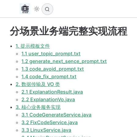
分场景业务端完整实现流程
1. 提示模板文件
1.1 user_topic_prompt.txt
1.2 generate_next_sence_prompt.txt
1.3 code_avoid_prompt.txt
1.4 code_fix_prompt.txt
2. 数据传输及 VO 类
2.1 ExplanationResult.java
2.2 ExplanationVo.java
3. 核心业务服务实现
3.1 CodeGenerateService.java
3.2 FixCodeService.java
3.3 LinuxService.java