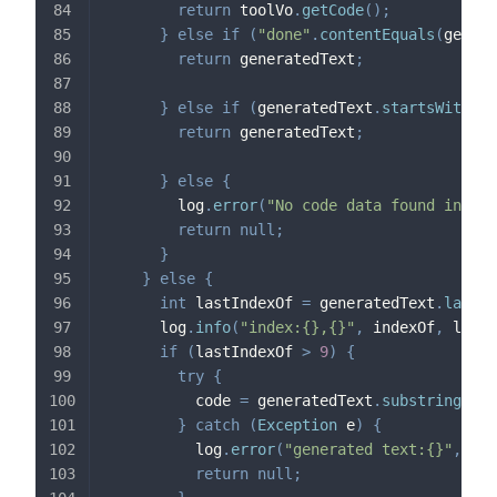
return
 toolVo
.
getCode
(
)
;
}
else
if
(
"done"
.
contentEquals
(
genera
return
 generatedText
;
}
else
if
(
generatedText
.
startsWith
(
"#
return
 generatedText
;
}
else
{
        log
.
error
(
"No code data found in the
return
null
;
}
}
else
{
int
 lastIndexOf 
=
 generatedText
.
lastIn
      log
.
info
(
"index:{},{}"
,
 indexOf
,
 lastI
if
(
lastIndexOf 
>
9
)
{
try
{
          code 
=
 generatedText
.
substring
(
ind
}
catch
(
Exception
 e
)
{
          log
.
error
(
"generated text:{}"
,
 gen
return
null
;