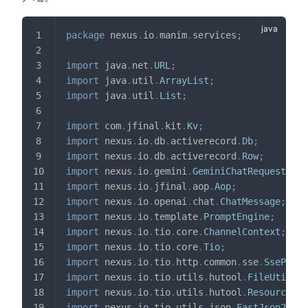
package
nexus
.
io
.
manim
.
services
;
import
java
.
net
.
URL
;
import
java
.
util
.
ArrayList
;
import
java
.
util
.
List
;
import
com
.
jfinal
.
kit
.
Kv
;
import
nexus
.
io
.
db
.
activerecord
.
Db
;
import
nexus
.
io
.
db
.
activerecord
.
Row
;
import
nexus
.
io
.
gemini
.
GeminiChatRequestVo
;
import
nexus
.
io
.
jfinal
.
aop
.
Aop
;
import
nexus
.
io
.
openai
.
chat
.
ChatMessage
;
import
nexus
.
io
.
template
.
PromptEngine
;
import
nexus
.
io
.
tio
.
core
.
ChannelContext
;
import
nexus
.
io
.
tio
.
core
.
Tio
;
import
nexus
.
io
.
tio
.
http
.
common
.
sse
.
SsePacke
import
nexus
.
io
.
tio
.
utils
.
hutool
.
FileUtil
;
import
nexus
.
io
.
tio
.
utils
.
hutool
.
ResourceUti
import
nexus
.
io
.
tio
.
utils
.
json
.
FastJson2Util