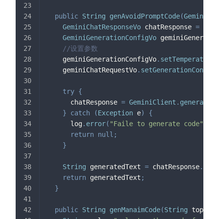
public
String
genAvoidPromptCode
(
GeminiCha
GeminiChatResponseVo
 chatResponse 
=
null
GeminiGenerationConfigVo
 geminiGeneratio
//设置参数
    geminiGenerationConfigVo
.
setTemperature
(
    geminiChatRequestVo
.
setGenerationConfig
(
try
{
      chatResponse 
=
GeminiClient
.
generate
(
G
}
catch
(
Exception
 e
)
{
      log
.
error
(
"Faile to generate code"
,
 e
)
return
null
;
}
String
 generatedText 
=
 chatResponse
.
getC
return
 generatedText
;
}
public
String
genManaimCode
(
String
 topic
,