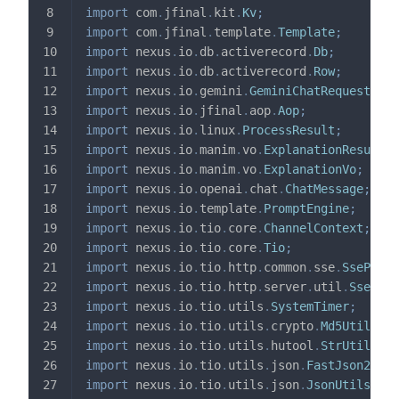
import
com
.
jfinal
.
kit
.
Kv
;
import
com
.
jfinal
.
template
.
Template
;
import
nexus
.
io
.
db
.
activerecord
.
Db
;
import
nexus
.
io
.
db
.
activerecord
.
Row
;
import
nexus
.
io
.
gemini
.
GeminiChatRequestVo
;
import
nexus
.
io
.
jfinal
.
aop
.
Aop
;
import
nexus
.
io
.
linux
.
ProcessResult
;
import
nexus
.
io
.
manim
.
vo
.
ExplanationResult
;
import
nexus
.
io
.
manim
.
vo
.
ExplanationVo
;
import
nexus
.
io
.
openai
.
chat
.
ChatMessage
;
import
nexus
.
io
.
template
.
PromptEngine
;
import
nexus
.
io
.
tio
.
core
.
ChannelContext
;
import
nexus
.
io
.
tio
.
core
.
Tio
;
import
nexus
.
io
.
tio
.
http
.
common
.
sse
.
SsePacke
import
nexus
.
io
.
tio
.
http
.
server
.
util
.
SseEmit
import
nexus
.
io
.
tio
.
utils
.
SystemTimer
;
import
nexus
.
io
.
tio
.
utils
.
crypto
.
Md5Utils
;
import
nexus
.
io
.
tio
.
utils
.
hutool
.
StrUtil
;
import
nexus
.
io
.
tio
.
utils
.
json
.
FastJson2Util
import
nexus
.
io
.
tio
.
utils
.
json
.
JsonUtils
;