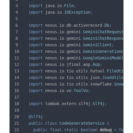
import
java
.
io
.
File
;
import
java
.
io
.
IOException
;
import
nexus
.
io
.
db
.
activerecord
.
Db
;
import
nexus
.
io
.
gemini
.
GeminiChatRequestVo
;
import
nexus
.
io
.
gemini
.
GeminiChatResponseVo
;
import
nexus
.
io
.
gemini
.
GeminiClient
;
import
nexus
.
io
.
gemini
.
GeminiGenerationConfi
import
nexus
.
io
.
gemini
.
GoogleGeminiModels
;
import
nexus
.
io
.
jfinal
.
aop
.
Aop
;
import
nexus
.
io
.
tio
.
utils
.
hutool
.
FileUtil
;
import
nexus
.
io
.
tio
.
utils
.
json
.
JsonUtils
;
import
nexus
.
io
.
tio
.
utils
.
snowflake
.
Snowflak
import
nexus
.
io
.
vo
.
ToolVo
;
import
lombok
.
extern
.
slf4j
.
Slf4j
;
@Slf4j
public
class
CodeGenerateService
{
public
final
static
boolean
 debug 
=
false
;