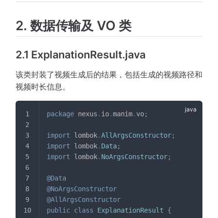
2. 数据传输及 VO 类
2.1 ExplanationResult.java
该类封装了视频生成后的结果，包括生成的视频路径和
视频时长信息。
package
nexus
.
io
.
manim
.
vo
;
import
lombok
.
AllArgsConstructor
;
import
lombok
.
Data
;
import
lombok
.
NoArgsConstructor
;
@Data
@NoArgsConstructor
@AllArgsConstructor
public
class
ExplanationResult
{