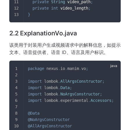
private
String
 video_path
;
private
int
 video_length
;
}
2.2 ExplanationVo.java
该类用于封装用户生成视频请求中的解释信息，如提示
文本、语音提供者、语音 ID、语言及用户标识。
package
nexus
.
io
.
manim
.
vo
;
import
lombok
.
AllArgsConstructor
;
import
lombok
.
Data
;
import
lombok
.
NoArgsConstructor
;
import
lombok
.
experimental
.
Accessors
;
@Data
@NoArgsConstructor
@AllArgsConstructor